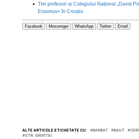
Trei profesori ai Colegiului Național „David Pr
Erasmus+ în Croația
Facebook
Messenger
WhatsApp
Twitter
Email
ALTE ARTICOLE ETICHETATE CU:
BARBAT
BAUT
CER
STR. GRIVITEI