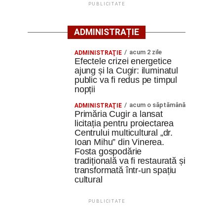
PUBLICITATE
ADMINISTRAȚIE
acum 2 zile
ADMINISTRAŢIE
Efectele crizei energetice
ajung și la Cugir: iluminatul
public va fi redus pe timpul
nopții
acum o săptămână
ADMINISTRAŢIE
Primăria Cugir a lansat
licitația pentru proiectarea
Centrului multicultural „dr.
Ioan Mihu” din Vinerea.
Fosta gospodărie
tradițională va fi restaurată și
transformată într-un spațiu
cultural
PUBLICITATE