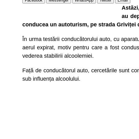
Facebook
Messenger
WhatsApp
Twitter
Email
Astăzi,
au dep
conducea un autoturism, pe strada Griviței di
În urma testării conducătorului auto, cu aparatul
aerul expirat, motiv pentru care a fost condus
vederea stabilirii alcoolemiei.
Față de conducătorul auto, cercetările sunt con
sub influența alcoolului.