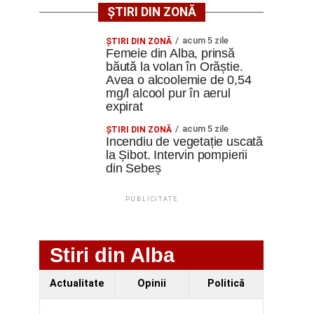
ȘTIRI DIN ZONĂ
acum 5 zile
ŞTIRI DIN ZONĂ
Femeie din Alba, prinsă
băută la volan în Orăștie.
Avea o alcoolemie de 0,54
mg/l alcool pur în aerul
expirat
acum 5 zile
ŞTIRI DIN ZONĂ
Incendiu de vegetație uscată
la Șibot. Intervin pompierii
din Sebeș
PUBLICITATE
Stiri din Alba
Actualitate
Opinii
Politică