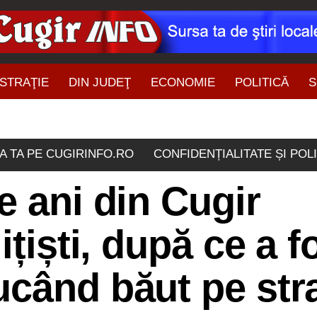
STRAŢIE
DIN JUDEŢ
ECONOMIE
POLITICĂ
S
ŞTIRI DIN ZONĂ
A TA PE CUGIRINFO.RO
CONFIDENȚIALITATE ȘI POL
e ani din Cugir
ițiști, după ce a f
ucând băut pe str