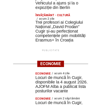
Vehiculul a ajuns și la o
expoziție din Berlin
ÎNVĂŢĂMÂNT - CULTURĂ
acum 2 zile
Trei profesori ai Colegiului
Național „David Prodan”
Cugir și-au perfecționat
competențele prin mobilități
Erasmus+ în Croația
PUBLICITATE
ECONOMIE
acum 4 zile
ECONOMIE
Locuri de muncă în Cugir,
disponibile la 4 august 2026.
AJOFM Alba a publicat lista
posturilor vacante
acum 2 săptămâni
ECONOMIE
Locuri de muncă în Cugir,