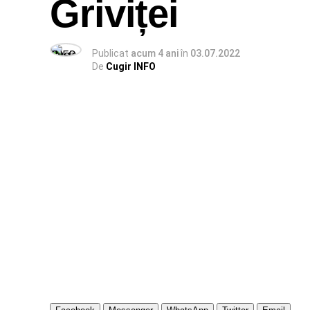
Griviței
Publicat
acum 4 ani
în
03.07.2022
De
Cugir INFO