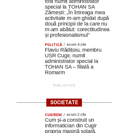
fost numit administrator
special la TOHAN SA
Zărnești: „În întreaga mea
activitate m-am ghidat după
două principii de la care nu
m-am abătut: corectitudinea
și profesionalismul”
acum 4 zile
POLITICĂ
Flaviu Rădițoiu, membru
USR Cugir, numit
administrator special la
TOHAN SA – filială a
Romarm
PUBLICITATE
SOCIETATE
acum 2 zile
CUGIRENI
Cum și-a construit un
informatician din Cugir
propria mașină solară.