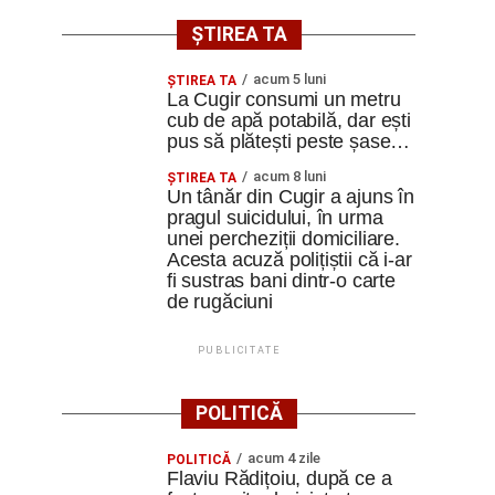
ȘTIREA TA
acum 5 luni
ȘTIREA TA
La Cugir consumi un metru
cub de apă potabilă, dar ești
pus să plătești peste șase…
acum 8 luni
ȘTIREA TA
Un tânăr din Cugir a ajuns în
pragul suicidului, în urma
unei percheziții domiciliare.
Acesta acuză polițiștii că i-ar
fi sustras bani dintr-o carte
de rugăciuni
PUBLICITATE
POLITICĂ
acum 4 zile
POLITICĂ
Flaviu Rădițoiu, după ce a