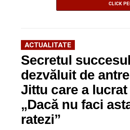
CLICK P
ACTUALITATE
Secretul succesulu
dezvăluit de antr
Jittu care a lucra
„Dacă nu faci ast
ratezi”