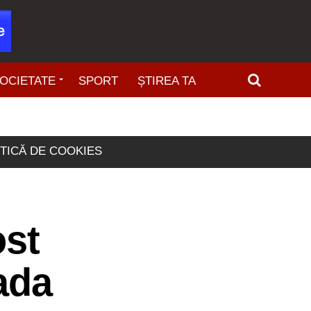
OCIETATE
SPORT
ȘTIREA TA
ITICĂ DE COOKIES
ost
ada