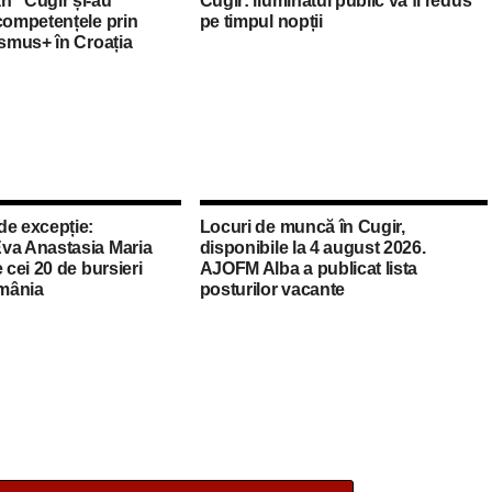
n” Cugir și-au
Cugir: iluminatul public va fi redus
competențele prin
pe timpul nopții
asmus+ în Croația
de excepție:
Locuri de muncă în Cugir,
va Anastasia Maria
disponibile la 4 august 2026.
 cei 20 de bursieri
AJOFM Alba a publicat lista
mânia
posturilor vacante