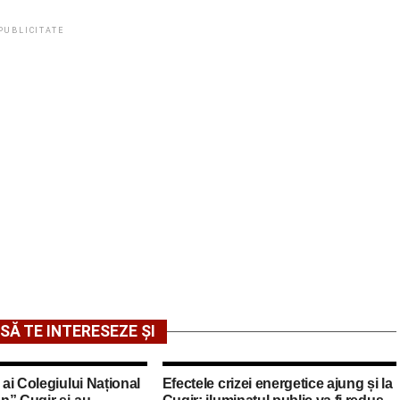
PUBLICITATE
SĂ TE INTERESEZE ȘI
 ai Colegiului Național
Efectele crizei energetice ajung și la