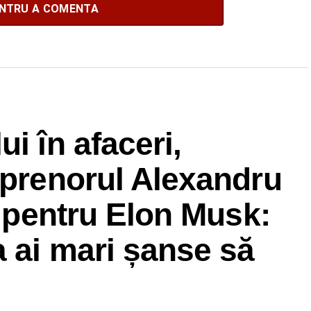
ENTRU A COMENTA
i în afaceri,
eprenorul Alexandru
t pentru Elon Musk:
a ai mari șanse să