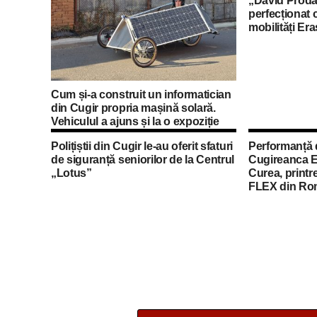
„David Proda
perfecționat 
mobilități Er
Cum și-a construit un informatician
din Cugir propria mașină solară.
Vehiculul a ajuns și la o expoziție
din Berlin
Polițiștii din Cugir le-au oferit sfaturi
Performanță 
de siguranță seniorilor de la Centrul
Cugireanca E
„Lotus”
Curea, printre
FLEX din Ro