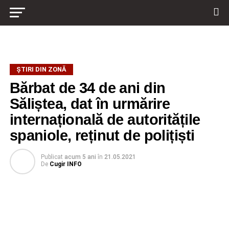
ŞTIRI DIN ZONĂ
Bărbat de 34 de ani din
Săliștea, dat în urmărire
internațională de autoritățile
spaniole, reținut de polițiști
Publicat
acum 5 ani
în
21.05.2021
De
Cugir INFO