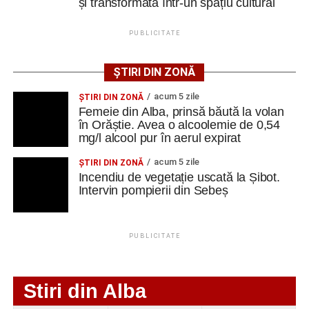
și transformată într-un spațiu cultural
ratezi”
PUBLICITATE
Facebook
Messenger
WhatsApp
Twitter
Email
ȘTIRI DIN ZONĂ
acum 5 zile
ŞTIRI DIN ZONĂ
Femeie din Alba, prinsă băută la volan
în Orăștie. Avea o alcoolemie de 0,54
mg/l alcool pur în aerul expirat
acum 5 zile
ŞTIRI DIN ZONĂ
Incendiu de vegetație uscată la Șibot.
Intervin pompierii din Sebeș
PUBLICITATE
Stiri din Alba