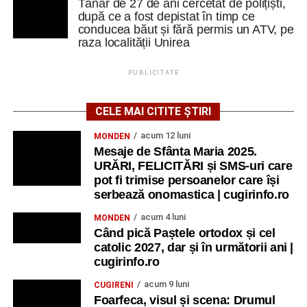
Tânăr de 27 de ani cercetat de polițiști,
după ce a fost depistat în timp ce
conducea băut și fără permis un ATV, pe
raza localității Unirea
PUBLICITATE
CELE MAI CITITE ȘTIRI
acum 12 luni
MONDEN
Mesaje de Sfânta Maria 2025.
URĂRI, FELICITĂRI și SMS-uri care
pot fi trimise persoanelor care își
serbează onomastica | cugirinfo.ro
acum 4 luni
MONDEN
Când pică Paștele ortodox și cel
catolic 2027, dar și în următorii ani |
cugirinfo.ro
acum 9 luni
CUGIRENI
Foarfeca, visul și scena: Drumul