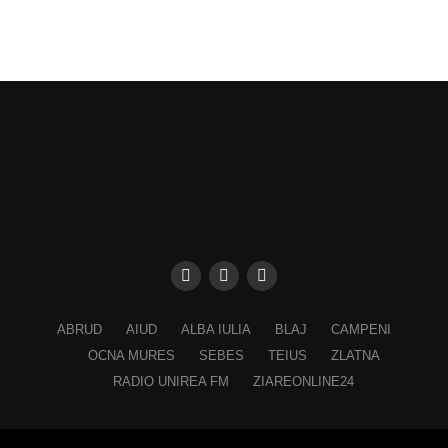
ABRUD
AIUD
ALBA IULIA
BLAJ
CAMPENI
OCNA MURES
SEBES
TEIUS
ZLATNA
RADIO UNIREA FM
ZIAREONLINE24