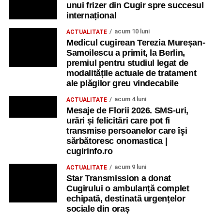
unui frizer din Cugir spre succesul
internațional
acum 10 luni
ACTUALITATE
Medicul cugirean Terezia Mureșan-
Samoilescu a primit, la Berlin,
premiul pentru studiul legat de
modalitățile actuale de tratament
ale plăgilor greu vindecabile
acum 4 luni
ACTUALITATE
Mesaje de Florii 2026. SMS-uri,
urări și felicitări care pot fi
transmise persoanelor care îşi
sărbătoresc onomastica |
cugirinfo.ro
acum 9 luni
ACTUALITATE
Star Transmission a donat
Cugirului o ambulanță complet
echipată, destinată urgențelor
sociale din oraș