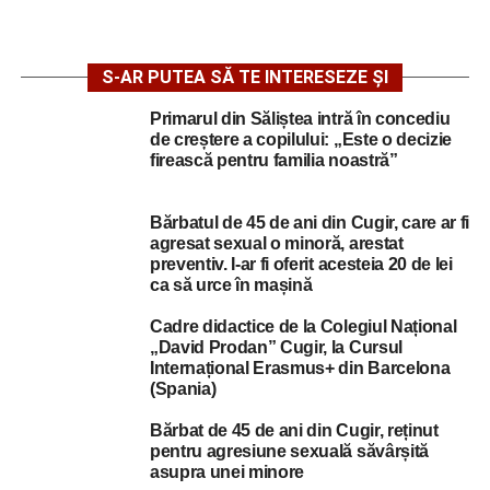
S-AR PUTEA SĂ TE INTERESEZE ȘI
Primarul din Săliștea intră în concediu
de creștere a copilului: „Este o decizie
firească pentru familia noastră”
Bărbatul de 45 de ani din Cugir, care ar fi
agresat sexual o minoră, arestat
preventiv. I-ar fi oferit acesteia 20 de lei
ca să urce în mașină
Cadre didactice de la Colegiul Național
„David Prodan” Cugir, la Cursul
Internațional Erasmus+ din Barcelona
(Spania)
Bărbat de 45 de ani din Cugir, reținut
pentru agresiune sexuală săvârșită
asupra unei minore