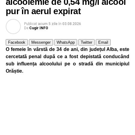
alcoolemie de 0,54 mg/l alcool
pur în aerul expirat
Publicat
acum 5 zile
în
03.08.2026
De
Cugir INFO
Facebook
Messenger
WhatsApp
Twitter
Email
O femeie în vârstă de 34 de ani, din județul Alba, este
cercetată penal după ce a fost depistată conducând
sub influența alcoolului pe o stradă din municipiul
Orăștie.