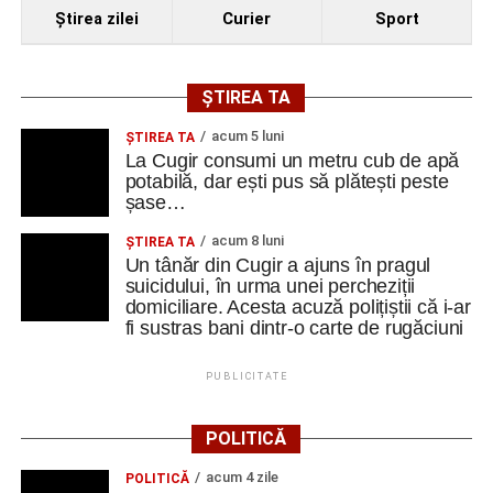
Ştirea zilei
Curier
Sport
ȘTIREA TA
acum 5 luni
ȘTIREA TA
La Cugir consumi un metru cub de apă
potabilă, dar ești pus să plătești peste
șase…
acum 8 luni
ȘTIREA TA
Un tânăr din Cugir a ajuns în pragul
suicidului, în urma unei percheziții
domiciliare. Acesta acuză polițiștii că i-ar
fi sustras bani dintr-o carte de rugăciuni
PUBLICITATE
POLITICĂ
acum 4 zile
POLITICĂ