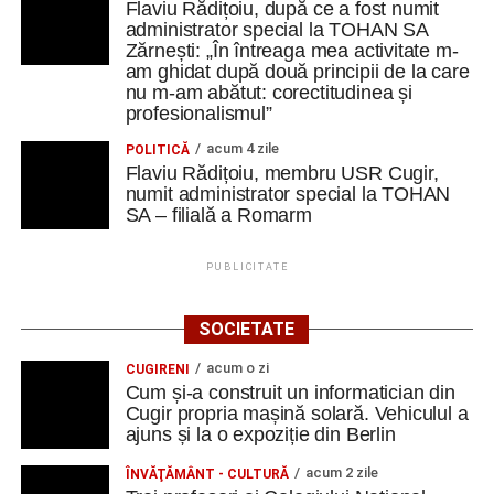
Flaviu Rădițoiu, după ce a fost numit
administrator special la TOHAN SA
Zărnești: „În întreaga mea activitate m-
am ghidat după două principii de la care
nu m-am abătut: corectitudinea și
profesionalismul”
acum 4 zile
POLITICĂ
Flaviu Rădițoiu, membru USR Cugir,
numit administrator special la TOHAN
SA – filială a Romarm
PUBLICITATE
SOCIETATE
acum o zi
CUGIRENI
Cum și-a construit un informatician din
Cugir propria mașină solară. Vehiculul a
ajuns și la o expoziție din Berlin
acum 2 zile
ÎNVĂŢĂMÂNT - CULTURĂ