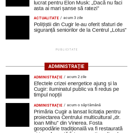
Cugir și-au perfecționat competențele prin
lucrat pentru Elon Musk: „Dacă nu faci
asta ai mari șanse să ratezi”
mobilități Erasmus+ în Croația
acum 3 zile
Secretul succesului în afaceri, dezvăluit de
ACTUALITATE
Polițiștii din Cugir le-au oferit sfaturi de
antreprenorul Alexandru Jittu care a lucrat pentru
Adaugă cugirinfo.ro ca sursă
siguranță seniorilor de la Centrul „Lotus”
Elon Musk: „Dacă nu faci asta ai mari șanse să
preferată pe Google
ratezi”
PUBLICITATE
Ultimele știri din Cugir
Facebook
Messenger
WhatsApp
Twitter
Email
Cum și-a construit un informatician din Cugir propria
ADMINISTRAȚIE
mașină solară. Vehiculul a ajuns și la o expoziție din
acum 2 zile
ADMINISTRAŢIE
Berlin
Efectele crizei energetice ajung și la
Cugir: iluminatul public va fi redus pe
Trei profesori ai Colegiului Național „David Prodan”
timpul nopții
Cugir și-au perfecționat competențele prin
mobilități Erasmus+ în Croația
acum o săptămână
ADMINISTRAŢIE
Primăria Cugir a lansat licitația pentru
Secretul succesului în afaceri, dezvăluit de
proiectarea Centrului multicultural „dr.
antreprenorul Alexandru Jittu care a lucrat pentru
Ioan Mihu” din Vinerea. Fosta
gospodărie tradițională va fi restaurată
Elon Musk: „Dacă nu faci asta ai mari șanse să