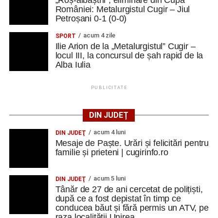
„Roș-albaștrii”, eliminare din Cupa
României: Metalurgistul Cugir – Jiul
Petroșani 0-1 (0-0)
acum 4 zile
SPORT
Ilie Arion de la „Metalurgistul” Cugir –
locul III, la concursul de șah rapid de la
Alba Iulia
PUBLICITATE
DIN JUDEȚ
acum 4 luni
DIN JUDEŢ
Mesaje de Paște. Urări și felicitări pentru
familie și prieteni | cugirinfo.ro
acum 5 luni
DIN JUDEŢ
Tânăr de 27 de ani cercetat de polițiști,
după ce a fost depistat în timp ce
conducea băut și fără permis un ATV, pe
raza localității Unirea