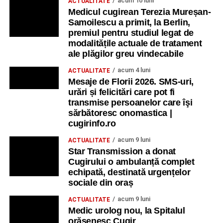
acum 10 luni
ACTUALITATE
Medicul cugirean Terezia Mureșan-
Samoilescu a primit, la Berlin,
premiul pentru studiul legat de
modalitățile actuale de tratament
ale plăgilor greu vindecabile
acum 4 luni
ACTUALITATE
Mesaje de Florii 2026. SMS-uri,
urări și felicitări care pot fi
transmise persoanelor care îşi
sărbătoresc onomastica |
cugirinfo.ro
acum 9 luni
ACTUALITATE
Star Transmission a donat
Cugirului o ambulanță complet
echipată, destinată urgențelor
sociale din oraș
acum 9 luni
ACTUALITATE
Medic urolog nou, la Spitalul
orășenesc Cugir