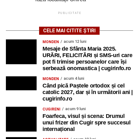
PUBLICITATE
CELE MAI CITITE ȘTIRI
acum 12 luni
MONDEN
Mesaje de Sfânta Maria 2025.
URĂRI, FELICITĂRI și SMS-uri care
pot fi trimise persoanelor care își
serbează onomastica | cugirinfo.ro
acum 4 luni
MONDEN
Când pică Paștele ortodox și cel
catolic 2027, dar și în următorii ani |
cugirinfo.ro
acum 9 luni
CUGIRENI
Foarfeca, visul și scena: Drumul
unui frizer din Cugir spre succesul
internațional