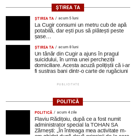
ȘTIREA TA
acum 5 luni
ȘTIREA TA
La Cugir consumi un metru cub de apă
potabilă, dar ești pus să plătești peste
șase…
acum 8 luni
ȘTIREA TA
Un tânăr din Cugir a ajuns în pragul
suicidului, în urma unei percheziții
domiciliare. Acesta acuză polițiștii că i-ar
fi sustras bani dintr-o carte de rugăciuni
PUBLICITATE
POLITICĂ
acum 4 zile
POLITICĂ
Flaviu Rădițoiu, după ce a fost numit
administrator special la TOHAN SA
Zărnești: „În întreaga mea activitate m-