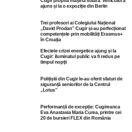
Cugir propria mașină solară. Vehiculul a
ajuns și la o expoziție din Berlin
Trei profesori ai Colegiului Național
„David Prodan” Cugir și-au perfecționat
competențele prin mobilități Erasmus+
în Croația
Efectele crizei energetice ajung și la
Cugir: iluminatul public va fi redus pe
timpul nopții
Polițiștii din Cugir le-au oferit sfaturi de
siguranță seniorilor de la Centrul
„Lotus”
Performanță de excepție: Cugireanca
Eva Anastasia Maria Curea, printre cei
20 de bursieri FLEX din România