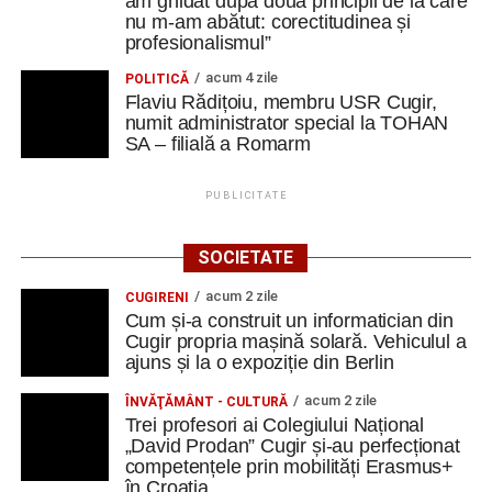
am ghidat după două principii de la care
nu m-am abătut: corectitudinea și
profesionalismul”
acum 4 zile
POLITICĂ
Flaviu Rădițoiu, membru USR Cugir,
numit administrator special la TOHAN
SA – filială a Romarm
PUBLICITATE
SOCIETATE
acum 2 zile
CUGIRENI
Cum și-a construit un informatician din
Cugir propria mașină solară. Vehiculul a
ajuns și la o expoziție din Berlin
acum 2 zile
ÎNVĂŢĂMÂNT - CULTURĂ
Trei profesori ai Colegiului Național
„David Prodan” Cugir și-au perfecționat
competențele prin mobilități Erasmus+
în Croația