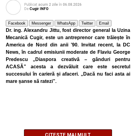
Publicat
acum 2 zile
în
06.08.2026
De
Cugir INFO
Facebook
Messenger
WhatsApp
Twitter
Email
Dr. ing. Alexandru Jittu, fost director general la Uzina
Mecanică Cugir, este un antreprenor care trăiește în
America de Nord din anii ’90. Invitat recent, la DC
News, în cadrul emisiunii moderate de Flaviu George
Predescu „Diaspora creativă – gânduri pentru
ACASĂ” acesta a dezvăluit care este secretul
succesului în carieră și afaceri. „Dacă nu faci asta ai
mare șanse să ratezi”.
CITEȘTE MAI MULT