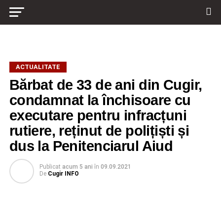
ACTUALITATE
Bărbat de 33 de ani din Cugir,
condamnat la închisoare cu
executare pentru infracțuni
rutiere, reținut de polițiști și
dus la Penitenciarul Aiud
Publicat
acum 5 ani
în
09.09.2021
De
Cugir INFO