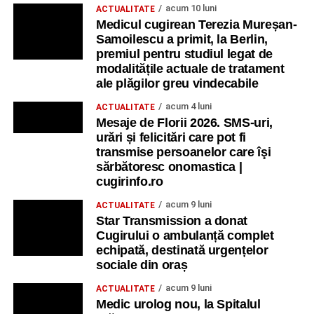
acum 10 luni
ACTUALITATE
Medicul cugirean Terezia Mureșan-
Samoilescu a primit, la Berlin,
premiul pentru studiul legat de
modalitățile actuale de tratament
ale plăgilor greu vindecabile
acum 4 luni
ACTUALITATE
Mesaje de Florii 2026. SMS-uri,
urări și felicitări care pot fi
transmise persoanelor care îşi
sărbătoresc onomastica |
cugirinfo.ro
acum 9 luni
ACTUALITATE
Star Transmission a donat
Cugirului o ambulanță complet
echipată, destinată urgențelor
sociale din oraș
acum 9 luni
ACTUALITATE
Medic urolog nou, la Spitalul