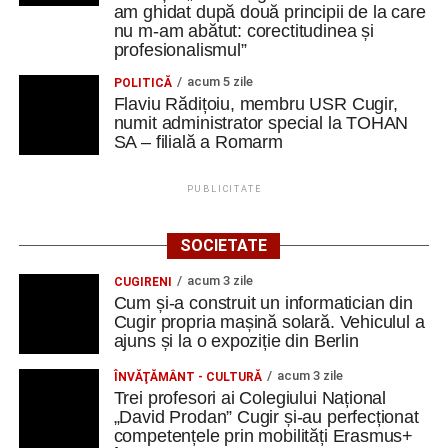
am ghidat după două principii de la care
nu m-am abătut: corectitudinea și
profesionalismul”
acum 5 zile
POLITICĂ
Flaviu Rădițoiu, membru USR Cugir,
numit administrator special la TOHAN
SA – filială a Romarm
PUBLICITATE
SOCIETATE
acum 3 zile
CUGIRENI
Cum și-a construit un informatician din
Cugir propria mașină solară. Vehiculul a
ajuns și la o expoziție din Berlin
acum 3 zile
ÎNVĂŢĂMÂNT - CULTURĂ
Trei profesori ai Colegiului Național
„David Prodan” Cugir și-au perfecționat
competențele prin mobilități Erasmus+