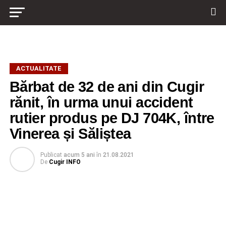
ACTUALITATE
Bărbat de 32 de ani din Cugir
rănit, în urma unui accident
rutier produs pe DJ 704K, între
Vinerea și Săliștea
Publicat
acum 5 ani
în
21.08.2021
De
Cugir INFO