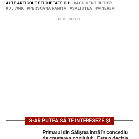
ALTE ARTICOLE ETICHETATE CU:
ACCIDENT RUTIER
DJ 704K
PERSOANA RANITA
SALISTEA
VINEREA
PUBLICITATE
S-AR PUTEA SĂ TE INTERESEZE ȘI
Primarul din Săliștea intră în concediu
de creștere a copilului: „Este o decizie