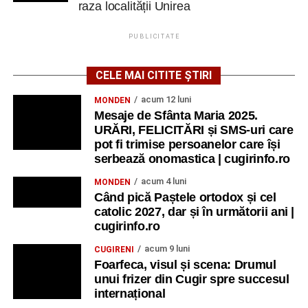
raza localității Unirea
PUBLICITATE
CELE MAI CITITE ȘTIRI
acum 12 luni
MONDEN
Mesaje de Sfânta Maria 2025.
URĂRI, FELICITĂRI și SMS-uri care
pot fi trimise persoanelor care își
serbează onomastica | cugirinfo.ro
acum 4 luni
MONDEN
Când pică Paștele ortodox și cel
catolic 2027, dar și în următorii ani |
cugirinfo.ro
acum 9 luni
CUGIRENI
Foarfeca, visul și scena: Drumul
unui frizer din Cugir spre succesul
internațional