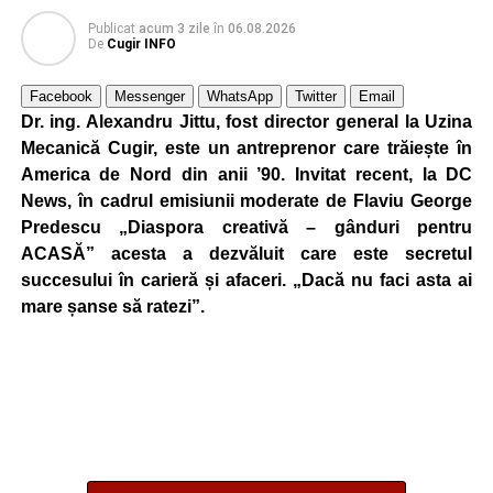
Publicat
acum 3 zile
în
06.08.2026
De
Cugir INFO
Facebook
Messenger
WhatsApp
Twitter
Email
Dr. ing. Alexandru Jittu, fost director general la Uzina
Mecanică Cugir, este un antreprenor care trăiește în
America de Nord din anii ’90. Invitat recent, la DC
News, în cadrul emisiunii moderate de Flaviu George
Predescu „Diaspora creativă – gânduri pentru
ACASĂ” acesta a dezvăluit care este secretul
succesului în carieră și afaceri. „Dacă nu faci asta ai
mare șanse să ratezi”.