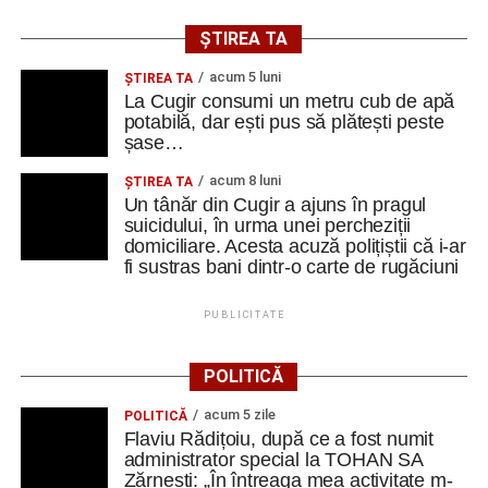
ȘTIREA TA
acum 5 luni
ȘTIREA TA
La Cugir consumi un metru cub de apă
potabilă, dar ești pus să plătești peste
șase…
acum 8 luni
ȘTIREA TA
Un tânăr din Cugir a ajuns în pragul
suicidului, în urma unei percheziții
domiciliare. Acesta acuză polițiștii că i-ar
fi sustras bani dintr-o carte de rugăciuni
PUBLICITATE
POLITICĂ
acum 5 zile
POLITICĂ
Flaviu Rădițoiu, după ce a fost numit
administrator special la TOHAN SA
Zărnești: „În întreaga mea activitate m-