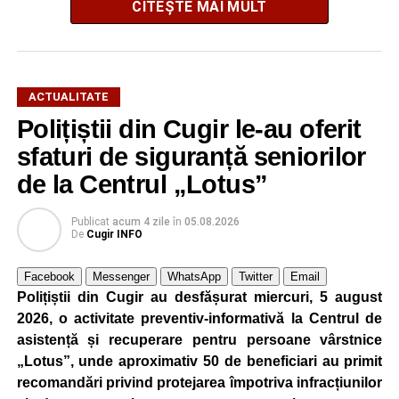
CITEȘTE MAI MULT
ACTUALITATE
El a mărturisit totodată că a avut șansa să lucreze cu Elon
Polițiștii din Cugir le-au oferit
Musk, fondatorul Tesla, SpaceX și xAI.
sfaturi de siguranță seniorilor
Dr. ing. Alexandru Jittu: Lucrul acesta mi-a adus
de la Centrul „Lotus”
întotdeuna succes
Publicat
acum 4 zile
în
05.08.2026
„Nu am lucrat niciodată pentru guverne. În România am
De
Cugir INFO
lucrat la Uzina Mecanică Cugir care era întreprindere de
stat, însă în SUA sau în Canada, nu, doar în firme private
Facebook
Messenger
WhatsApp
Twitter
Email
și aici bugetele sunt ale firmelor. Foarte mulți dintre
Polițiștii din Cugir au desfășurat miercuri, 5 august
președinții companiilor cu care am lucrat m-au apreciat
2026, o activitate preventiv-informativă la Centrul de
foarte mult pentru că eu nu am început niciodată un
asistență și recuperare pentru persoane vârstnice
proiect, o comandă, din ziua în care mi s-a dat, ci am
„Lotus”, unde aproximativ 50 de beneficiari au primit
început planificarea livrării din ziua în care trebuia să
recomandări privind protejarea împotriva infracțiunilor