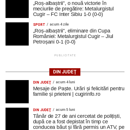
„Roș-albaștrii”, o nouă victorie în
meciurile de pregătire: Metalurgistul
Cugir – FC Inter Sibiu 1-0 (0-0)
acum 4 zile
SPORT
„Roș-albaștrii”, eliminare din Cupa
României: Metalurgistul Cugir – Jiul
Petroșani 0-1 (0-0)
PUBLICITATE
DIN JUDEȚ
acum 4 luni
DIN JUDEŢ
Mesaje de Paște. Urări și felicitări pentru
familie și prieteni | cugirinfo.ro
acum 5 luni
DIN JUDEŢ
Tânăr de 27 de ani cercetat de polițiști,
după ce a fost depistat în timp ce
conducea băut și fără permis un ATV, pe