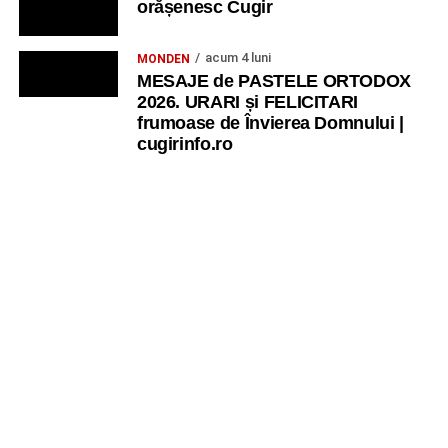
orășenesc Cugir
acum 4 luni
MONDEN
MESAJE de PASTELE ORTODOX
2026. URARI și FELICITARI
frumoase de Învierea Domnului |
cugirinfo.ro