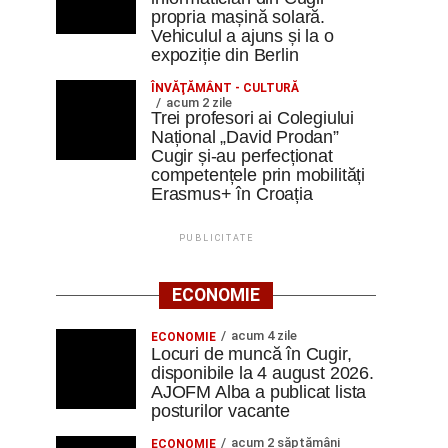
propria mașină solară.
Vehiculul a ajuns și la o
expoziție din Berlin
ÎNVĂŢĂMÂNT - CULTURĂ
acum 2 zile
Trei profesori ai Colegiului
Național „David Prodan”
Cugir și-au perfecționat
competențele prin mobilități
Erasmus+ în Croația
PUBLICITATE
ECONOMIE
acum 4 zile
ECONOMIE
Locuri de muncă în Cugir,
disponibile la 4 august 2026.
AJOFM Alba a publicat lista
posturilor vacante
acum 2 săptămâni
ECONOMIE