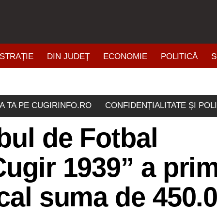
STRAŢIE
DIN JUDEŢ
ECONOMIE
POLITICĂ
S
ŞTIRI DIN ZONĂ
A TA PE CUGIRINFO.RO
CONFIDENȚIALITATE ȘI POL
bul de Fotbal
Cugir 1939” a prim
ocal suma de 450.