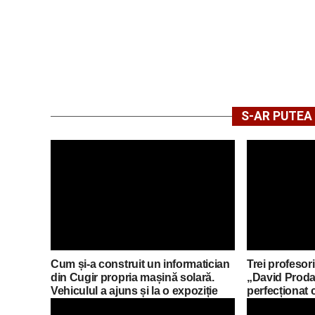
S-AR PUTEA 
Cum și-a construit un informatician
Trei profesori
din Cugir propria mașină solară.
„David Proda
Vehiculul a ajuns și la o expoziție
perfecționat 
din Berlin
mobilități Er