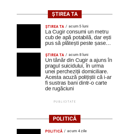
ȘTIREA TA
acum 5 luni
ȘTIREA TA
La Cugir consumi un metru
cub de apă potabilă, dar ești
pus să plătești peste șase…
acum 8 luni
ȘTIREA TA
Un tânăr din Cugir a ajuns în
pragul suicidului, în urma
unei percheziții domiciliare.
Acesta acuză polițiștii că i-ar
fi sustras bani dintr-o carte
de rugăciuni
PUBLICITATE
POLITICĂ
acum 4 zile
POLITICĂ