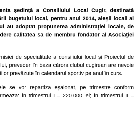
enta şedinţă a Consiliului Local Cugir, destinată
rii bugetului local, pentru anul 2014, aleşii locali ai
ui au adoptat propunerea administraţiei locale, de
dere calitatea sa de membru fondator al Asociaţiei
.
isiei de specialitate a consiliului local şi Proiectul de
ului, prevederi în baza cărora clubul cugirean are nevoie
lor prevăzute în calendarul sportiv pe anul în curs.
mele se vor repartiza eşalonat, pe trimestre conform
meaza: în trimestrul I – 220.000 lei; în trimestrul II –