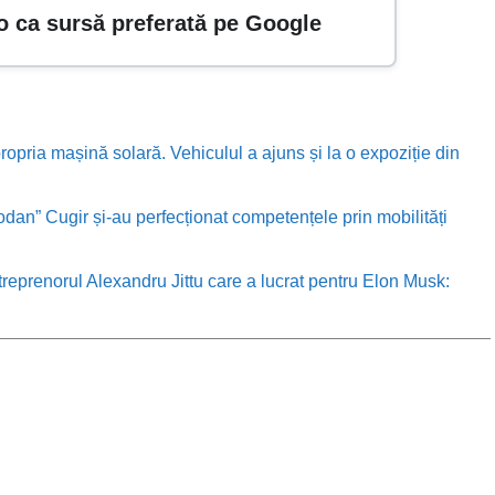
o ca sursă preferată pe Google
ropria mașină solară. Vehiculul a ajuns și la o expoziție din
odan” Cugir și-au perfecționat competențele prin mobilități
treprenorul Alexandru Jittu care a lucrat pentru Elon Musk: