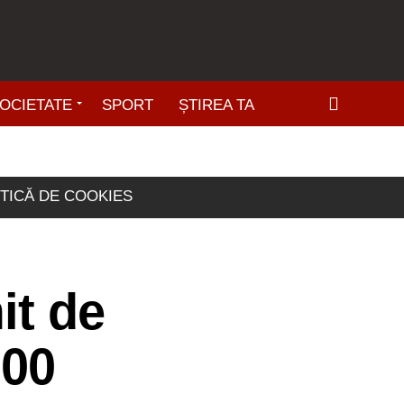
OCIETATE
SPORT
ȘTIREA TA
ITICĂ DE COOKIES
it de
000