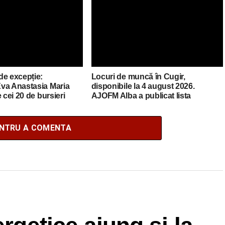
de excepție:
Locuri de muncă în Cugir,
va Anastasia Maria
disponibile la 4 august 2026.
 cei 20 de bursieri
AJOFM Alba a publicat lista
mânia
posturilor vacante
ENTRU A COMENTA