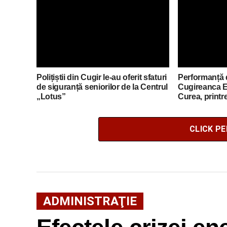
Polițiștii din Cugir le-au oferit sfaturi
Performanță 
de siguranță seniorilor de la Centrul
Cugireanca E
„Lotus”
Curea, printre
FLEX din Ro
CLICK P
ADMINISTRAŢIE