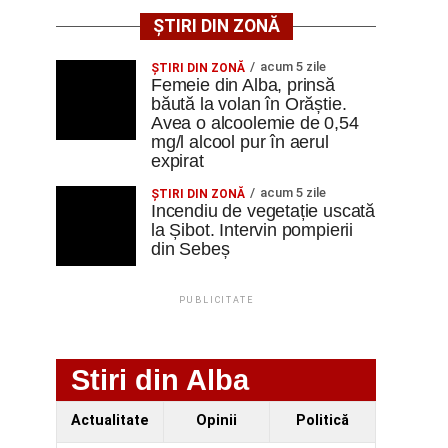
ȘTIRI DIN ZONĂ
acum 5 zile
ŞTIRI DIN ZONĂ
Femeie din Alba, prinsă
băută la volan în Orăștie.
Avea o alcoolemie de 0,54
mg/l alcool pur în aerul
expirat
acum 5 zile
ŞTIRI DIN ZONĂ
Incendiu de vegetație uscată
la Șibot. Intervin pompierii
din Sebeș
PUBLICITATE
Stiri din Alba
Actualitate
Opinii
Politică