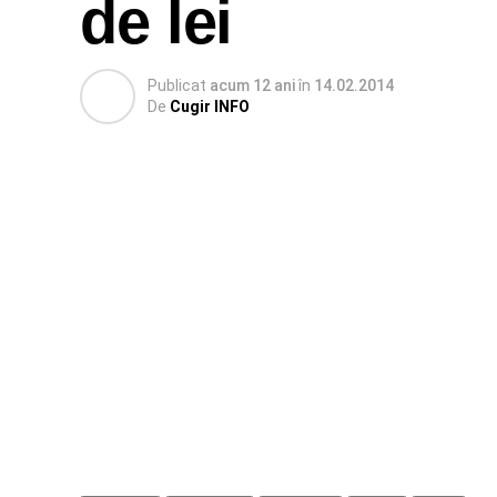
de lei
Publicat
acum 12 ani
în
14.02.2014
De
Cugir INFO