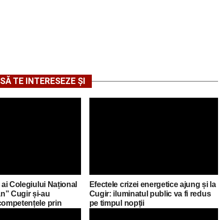
SĂ TE INTERESEZE ȘI
 ai Colegiului Național
Efectele crizei energetice ajung și la
n” Cugir și-au
Cugir: iluminatul public va fi redus
competențele prin
pe timpul nopții
asmus+ în Croația