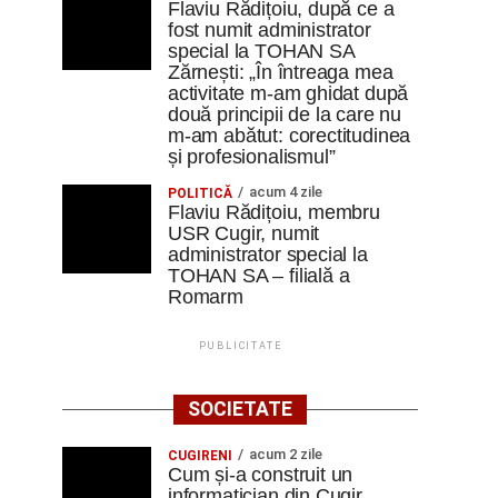
Flaviu Rădițoiu, după ce a
fost numit administrator
special la TOHAN SA
Zărnești: „În întreaga mea
activitate m-am ghidat după
două principii de la care nu
m-am abătut: corectitudinea
și profesionalismul”
acum 4 zile
POLITICĂ
Flaviu Rădițoiu, membru
USR Cugir, numit
administrator special la
TOHAN SA – filială a
Romarm
PUBLICITATE
SOCIETATE
acum 2 zile
CUGIRENI
Cum și-a construit un
informatician din Cugir