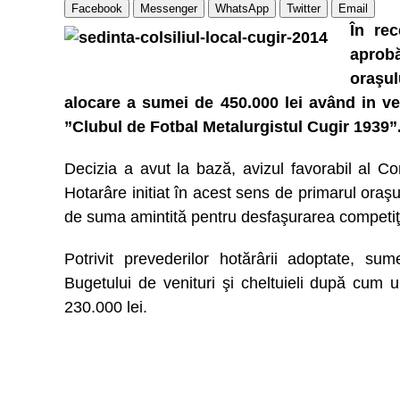
Facebook
Messenger
WhatsApp
Twitter
Email
În rec
aprobă
oraşul
alocare a sumei de 450.000 lei având in ve
”Clubul de Fotbal Metalurgistul Cugir 1939”
Decizia a avut la bază, avizul favorabil al Com
Hotarâre initiat în acest sens de primarul oraş
de suma amintită pentru desfaşurarea competiţii
Potrivit prevederilor hotărârii adoptate, su
Bugetului de venituri şi cheltuieli după cum ur
230.000 lei.