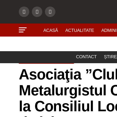
ACASĂ
ACTUALITATE
ADMINI
CONTACT
ȘTIRE
ADMINISTRAŢIE
Asociaţia ”Clu
Metalurgistul 
la Consiliul L