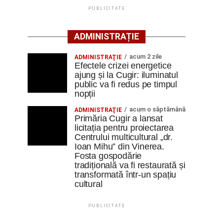
PUBLICITATE
ADMINISTRAȚIE
acum 2 zile
ADMINISTRAŢIE
Efectele crizei energetice
ajung și la Cugir: iluminatul
public va fi redus pe timpul
nopții
acum o săptămână
ADMINISTRAŢIE
Primăria Cugir a lansat
licitația pentru proiectarea
Centrului multicultural „dr.
Ioan Mihu” din Vinerea.
Fosta gospodărie
tradițională va fi restaurată și
transformată într-un spațiu
cultural
PUBLICITATE