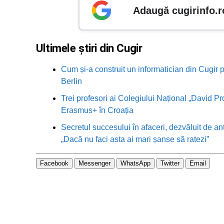
Adaugă cugirinfo.r
Ultimele știri din Cugir
Cum și-a construit un informatician din Cugir p
Berlin
Trei profesori ai Colegiului Național „David Pr
Erasmus+ în Croația
Secretul succesului în afaceri, dezvăluit de an
„Dacă nu faci asta ai mari șanse să ratezi”
Facebook
Messenger
WhatsApp
Twitter
Email