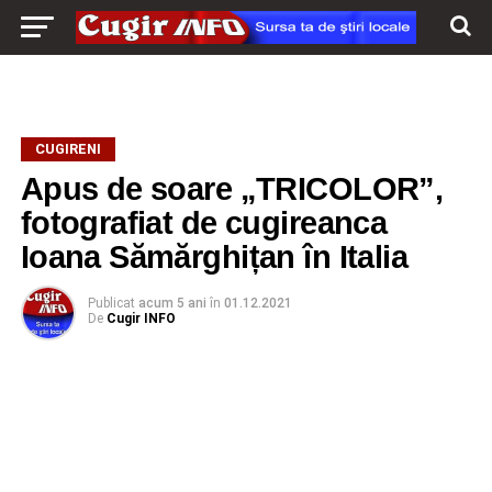
CUGIRENI
Apus de soare „TRICOLOR”,
fotografiat de cugireanca
Ioana Sămărghițan în Italia
Publicat
acum 5 ani
în
01.12.2021
De
Cugir INFO