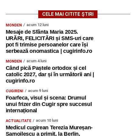
Îl folosește zilnic pentru
CELE MAI CITITE ȘTIRI
acum 12 luni
cumpărături și deplasările prin
MONDEN
Mesaje de Sfânta Maria 2025.
oraș
URĂRI, FELICITĂRI și SMS-uri care
pot fi trimise persoanelor care își
serbează onomastica | cugirinfo.ro
Spre deosebire de multe prototipuri care rămân doar
proiecte de expoziție, „Ursulețul Solar” este utilizat zilnic.
acum 4 luni
MONDEN
Mihai Oltean spune că parcurge, în medie, între 10 și 20
Când pică Paștele ortodox și cel
catolic 2027, dar și în următorii ani |
de kilometri pe zi, folosind tricicleta pentru deplasările
cugirinfo.ro
obișnuite prin Cugir.
acum 9 luni
CUGIRENI
Dimineața și seara iese cu vehiculul până la marginea
Foarfeca, visul și scena: Drumul
orașului, iar în timpul zilei îl folosește inclusiv pentru
unui frizer din Cugir spre succesul
cumpărături. Compartimentul de transport îi permite să
internațional
care aproximativ 15-20 de kilograme de produse, suficient
acum 10 luni
ACTUALITATE
pentru necesarul unei persoane.
Medicul cugirean Terezia Mureșan-
Samoilescu a primit, la Berlin,