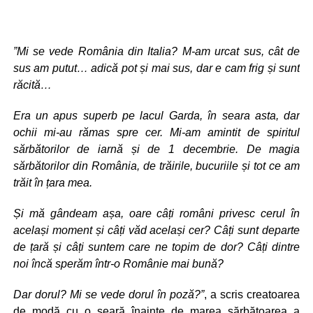
”Mi se vede România din Italia? M-am urcat sus, cât de
sus am putut… adică pot și mai sus, dar e cam frig și sunt
răcită…
Era un apus superb pe lacul Garda, în seara asta, dar
ochii mi-au rămas spre cer. Mi-am amintit de spiritul
sărbătorilor de iarnă și de 1 decembrie. De magia
sărbătorilor din România, de trăirile, bucuriile și tot ce am
trăit în țara mea.
Și mă gândeam așa, oare câți români privesc cerul în
același moment și câți văd același cer? Câți sunt departe
de țară și câți suntem care ne topim de dor? Câți dintre
noi încă sperăm într-o Românie mai bună?
Dar dorul? Mi se vede dorul în poză?”
, a scris creatoarea
de modă cu o seară înainte de marea sărbătoarea a