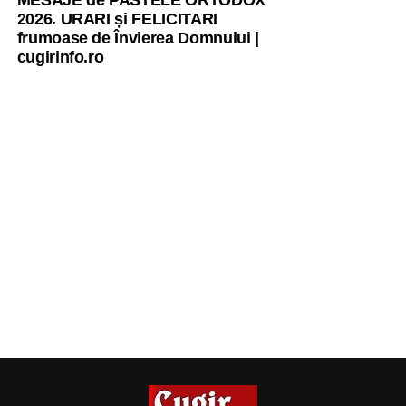
MESAJE de PASTELE ORTODOX
2026. URARI și FELICITARI
frumoase de Învierea Domnului |
cugirinfo.ro
Acesta spune că economiile sunt evidente, deoarece
vehiculul funcționează cu energie produsă direct de
panourile fotovoltaice, iar atunci când condițiile meteo nu
sunt favorabile poate fi utilizat prin pedalare asistată.
În opinia sa, majoritatea deplasărilor urbane nu justifică
folosirea unor automobile de peste o tonă, care ocupă
mult spațiu și consumă combustibil pentru a transporta, de
cele mai multe ori, o singură persoană.
Față de un autoturism, tricicleta ocupă mult mai puțin loc
în trafic și la parcare, produce foarte puțin zgomot și poate
utiliza energia exact în locul în care aceasta este produsă.
Mai mult decât un mijloc de