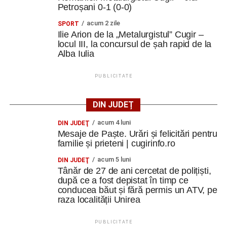
Petroșani 0-1 (0-0)
șosea
acum 2 zile
SPORT
Ilie Arion de la „Metalurgistul” Cugir –
Deși funcțional, proiectul este încă în dezvoltare. Cea mai
locul III, la concursul de șah rapid de la
frecventă observație primită de creator vizează
Alba Iulia
dimensiunile vehiculului.
PUBLICITATE
Lățimea de aproximativ 1,45 metri îl face dificil de utilizat
pe multe piste pentru biciclete, iar limita legală de 25 km/h
DIN JUDEȚ
îl transformă într-un vehicul lent în raport cu traficul rutier.
acum 4 luni
DIN JUDEŢ
Pentru următoarea versiune, Mihai Oltean intenționează
Mesaje de Paște. Urări și felicitări pentru
familie și prieteni | cugirinfo.ro
să reducă lățimea tricicletei prin reproiectarea sistemului
de panouri și apropierea roților, astfel încât aceasta să
acum 5 luni
DIN JUDEŢ
poată circula mai ușor pe infrastructura destinată
Tânăr de 27 de ani cercetat de polițiști,
bicicletelor.
după ce a fost depistat în timp ce
conducea băut și fără permis un ATV, pe
raza localității Unirea
„Versiunea actuală este 4.3. La versiunea 5 vreau să o
îngustez și să fie clar că este gândită pentru pistele de
PUBLICITATE
biciclete”
, explică acesta.