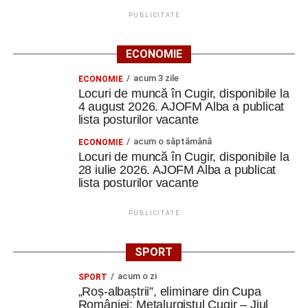
ratezi”
PUBLICITATE
Facebook
Messenger
WhatsApp
Twitter
Email
ECONOMIE
acum 3 zile
ECONOMIE
Locuri de muncă în Cugir, disponibile la
4 august 2026. AJOFM Alba a publicat
lista posturilor vacante
acum o săptămână
ECONOMIE
Locuri de muncă în Cugir, disponibile la
28 iulie 2026. AJOFM Alba a publicat
Vehiculul este echipat cu trei sisteme de frânare,
lista posturilor vacante
semnalizare, claxon și schimbător de viteze, iar scaunul
este inspirat de cele utilizate în monoposturile de Formula
PUBLICITATE
1. Inclusiv sistemul de deschidere a ușilor amintește de
modelele sportive Lamborghini.
SPORT
Critica principală: este prea lat
acum o zi
SPORT
„Roș-albaștrii”, eliminare din Cupa
pentru piste și prea lent pentru
României: Metalurgistul Cugir – Jiul