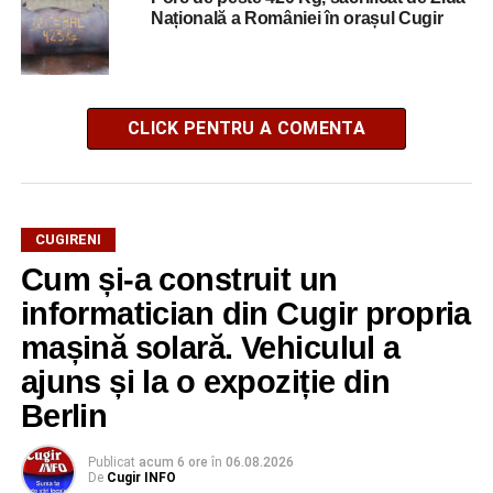
Națională a României în orașul Cugir
CLICK PENTRU A COMENTA
CUGIRENI
Cum și-a construit un
informatician din Cugir propria
mașină solară. Vehiculul a
ajuns și la o expoziție din
Berlin
Publicat
acum 6 ore
în
06.08.2026
De
Cugir INFO