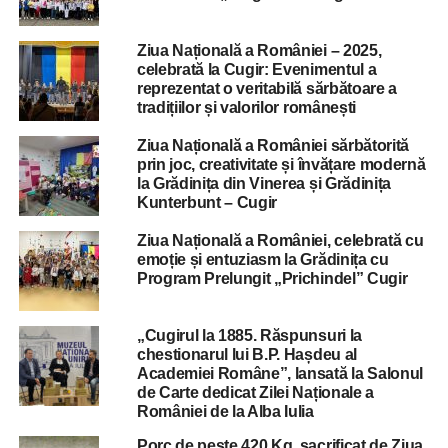
Ziua Națională a României – 2025,
celebrată la Cugir: Evenimentul a
reprezentat o veritabilă sărbătoare a
tradițiilor și valorilor românești
Ziua Națională a României sărbătorită
prin joc, creativitate și învățare modernă
la Grădinița din Vinerea și Grădinița
Kunterbunt – Cugir
Ziua Națională a României, celebrată cu
emoție și entuziasm la Grădinița cu
Program Prelungit „Prichindel” Cugir
„Cugirul la 1885. Răspunsuri la
chestionarul lui B.P. Hașdeu al
Academiei Române”, lansată la Salonul
de Carte dedicat Zilei Naționale a
României de la Alba Iulia
Porc de peste 420 Kg, sacrificat de Ziua