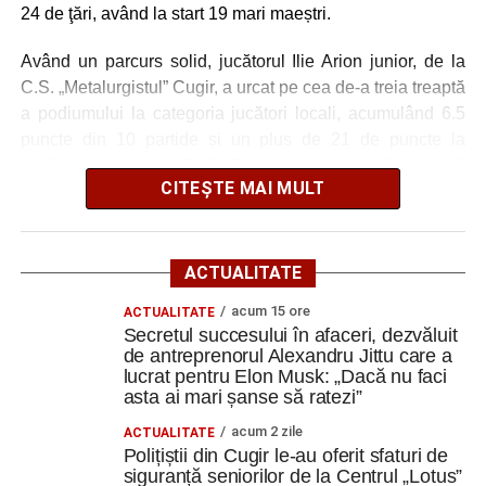
24 de ţări, având la start 19 mari maeștri.
Trip; rezerve Krupenschi, Fulga, Nițu, Mihăilă, Polgar, R.
Călin, Covaci, Păcuraru, D. Popa. Antrenor Sorin Bălu
Având un parcurs solid, jucătorul Ilie Arion junior, de la
C.S. „Metalurgistul” Cugir, a urcat pe cea de-a treia treaptă
a podiumului la categoria jucători locali, acumulând 6.5
FOTO: Sorin GIURCĂ
puncte din 10 partide și un plus de 21 de puncte la
coeficientul valoric ELO. Este o recompensă meritată
CITEȘTE MAI MULT
pentru tânărul jucător cugirean având în vedere că a fost
foarte aproape de podium și la categoria sa de coeficient
Adaugă cugirinfo.ro ca sursă
ELO.
preferată pe Google
ACTUALITATE
Ridicarea premiului a fost făcută de către maestrul Ovidiu
acum 15 ore
ACTUALITATE
Crăciun, tânărul Ilie Arion grăbindu-se către următoarea
Ultimele știri din Cugir
Secretul succesului în afaceri, dezvăluit
provocare a verii, etapa a patra de Grand Prix care se
de antreprenorul Alexandru Jittu care a
desfășoară în perioada 3-10 august la Arad printr-un nou
lucrat pentru Elon Musk: „Dacă nu faci
Cum și-a construit un informatician din Cugir propria
concurs de șah clasic.
asta ai mari șanse să ratezi”
mașină solară. Vehiculul a ajuns și la o expoziție din
Berlin
acum 2 zile
ACTUALITATE
Un alt rezultat excelent al verii este rezultatul obţinut de
Polițiștii din Cugir le-au oferit sfaturi de
Trei profesori ai Colegiului Național „David Prodan”
către junioara Iulia Ştefan care a terminat cu un plus de
siguranță seniorilor de la Centrul „Lotus”