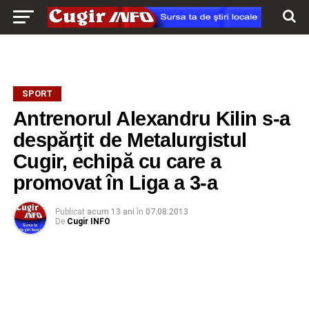
SPORT
Antrenorul Alexandru Kilin s-a
despărţit de Metalurgistul
Cugir, echipă cu care a
promovat în Liga a 3-a
Publicat
acum 13 ani
în
07.08.2013
De
Cugir INFO