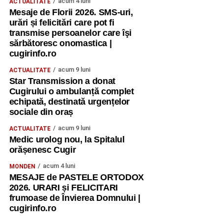
acum 4 luni
ACTUALITATE
Mesaje de Florii 2026. SMS-uri,
urări și felicitări care pot fi
transmise persoanelor care îşi
sărbătoresc onomastica |
cugirinfo.ro
acum 9 luni
ACTUALITATE
Star Transmission a donat
Cugirului o ambulanță complet
echipată, destinată urgențelor
sociale din oraș
acum 9 luni
ACTUALITATE
Medic urolog nou, la Spitalul
orășenesc Cugir
acum 4 luni
MONDEN
MESAJE de PASTELE ORTODOX
2026. URARI și FELICITARI
frumoase de Învierea Domnului |
cugirinfo.ro