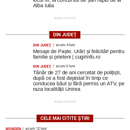
locul III, la concursul de șah rapid de la
Alba Iulia
PUBLICITATE
DIN JUDEȚ
acum 4 luni
DIN JUDEŢ
Mesaje de Paște. Urări și felicitări pentru
familie și prieteni | cugirinfo.ro
acum 5 luni
DIN JUDEŢ
Tânăr de 27 de ani cercetat de polițiști,
după ce a fost depistat în timp ce
conducea băut și fără permis un ATV, pe
raza localității Unirea
PUBLICITATE
CELE MAI CITITE ȘTIRI
acum 12 luni
MONDEN