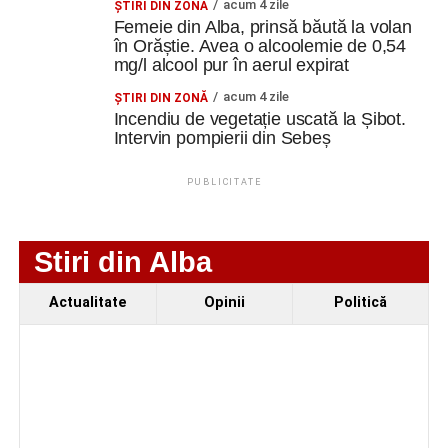
acum 4 zile
ŞTIRI DIN ZONĂ
Femeie din Alba, prinsă băută la volan
Trei profesori ai Colegiului Național „David Prodan”
în Orăștie. Avea o alcoolemie de 0,54
Cugir și-au perfecționat competențele prin
mg/l alcool pur în aerul expirat
mobilități Erasmus+ în Croația
acum 4 zile
ŞTIRI DIN ZONĂ
Secretul succesului în afaceri, dezvăluit de
Incendiu de vegetație uscată la Șibot.
antreprenorul Alexandru Jittu care a lucrat pentru
Intervin pompierii din Sebeș
Elon Musk: „Dacă nu faci asta ai mari șanse să
ratezi”
PUBLICITATE
Facebook
Messenger
WhatsApp
Twitter
Email
Stiri din Alba
Actualitate
Opinii
Politică