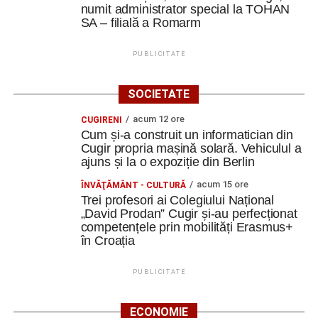
numit administrator special la TOHAN
SA – filială a Romarm
PUBLICITATE
SOCIETATE
acum 12 ore
CUGIRENI
Cum și-a construit un informatician din
Cugir propria mașină solară. Vehiculul a
ajuns și la o expoziție din Berlin
acum 15 ore
ÎNVĂŢĂMÂNT - CULTURĂ
Trei profesori ai Colegiului Național
„David Prodan” Cugir și-au perfecționat
competențele prin mobilități Erasmus+
în Croația
PUBLICITATE
ECONOMIE