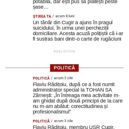
potabilă, dar ești pus să plătești peste
șase…
acum 8 luni
ȘTIREA TA
Un tânăr din Cugir a ajuns în pragul
suicidului, în urma unei percheziții
domiciliare. Acesta acuză polițiștii că i-ar
fi sustras bani dintr-o carte de rugăciuni
PUBLICITATE
POLITICĂ
acum 3 zile
POLITICĂ
Flaviu Rădițoiu, după ce a fost numit
administrator special la TOHAN SA
Zărnești: „În întreaga mea activitate m-
am ghidat după două principii de la care
nu m-am abătut: corectitudinea și
profesionalismul”
acum 3 zile
POLITICĂ
Flaviu Rădițoiu, membru USR Cugir,