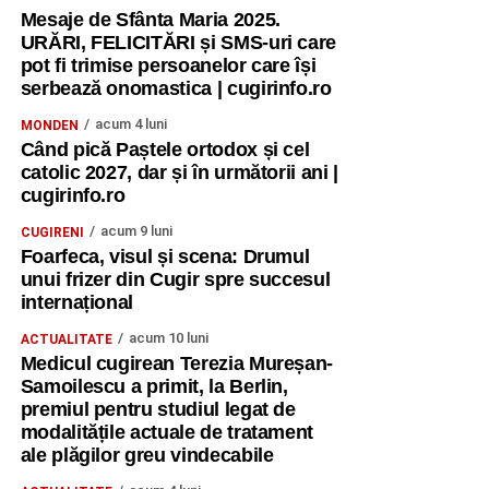
Mesaje de Sfânta Maria 2025.
URĂRI, FELICITĂRI și SMS-uri care
pot fi trimise persoanelor care își
serbează onomastica | cugirinfo.ro
acum 4 luni
MONDEN
Când pică Paștele ortodox și cel
catolic 2027, dar și în următorii ani |
cugirinfo.ro
acum 9 luni
CUGIRENI
Foarfeca, visul și scena: Drumul
unui frizer din Cugir spre succesul
internațional
acum 10 luni
ACTUALITATE
Medicul cugirean Terezia Mureșan-
Samoilescu a primit, la Berlin,
premiul pentru studiul legat de
modalitățile actuale de tratament
ale plăgilor greu vindecabile