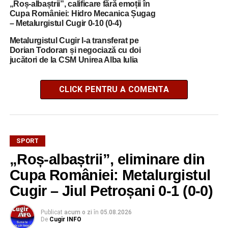
„Roș-albaștrii”, calificare fără emoții în
Cupa României: Hidro Mecanica Șugag
– Metalurgistul Cugir 0-10 (0-4)
Metalurgistul Cugir l-a transferat pe
Dorian Todoran și negociază cu doi
jucători de la CSM Unirea Alba Iulia
CLICK PENTRU A COMENTA
SPORT
„Roș-albaștrii”, eliminare din
Cupa României: Metalurgistul
Cugir – Jiul Petroșani 0-1 (0-0)
Publicat
acum o zi
în
05.08.2026
De
Cugir INFO