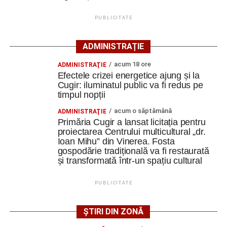
Cugir și-au perfecționat competențele prin
85 de puncte al coeficientului ELO la puternicul festival de
mobilități Erasmus+ în Croația
la Biel (Elveţia) din perioada 13-23 iulie, fiind foarte
PUBLICITATE
aproape de obţinerea unui nou titlu, cel de maestru
Secretul succesului în afaceri, dezvăluit de
internaţional.
antreprenorul Alexandru Jittu care a lucrat pentru
ADMINISTRAȚIE
Elon Musk: „Dacă nu faci asta ai mari șanse să
acum 18 ore
ADMINISTRAŢIE
ratezi”
Efectele crizei energetice ajung și la
Cugir: iluminatul public va fi redus pe
Constantin PREDESCU
timpul nopții
Facebook
Messenger
WhatsApp
Twitter
Email
acum o săptămână
ADMINISTRAŢIE
Primăria Cugir a lansat licitația pentru
proiectarea Centrului multicultural „dr.
Adaugă cugirinfo.ro ca sursă
Ioan Mihu” din Vinerea. Fosta
preferată pe Google
gospodărie tradițională va fi restaurată
și transformată într-un spațiu cultural
Ultimele știri din Cugir
PUBLICITATE
Cum și-a construit un informatician din Cugir propria
mașină solară. Vehiculul a ajuns și la o expoziție din
ȘTIRI DIN ZONĂ
Berlin