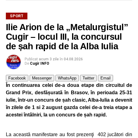
În turul precedent al Cupei României, Metalurgistul Cugir
s-a calificat după un succes categoric, scor 10-0, pe
SPORT
terenul formației din Șugag, în timp ce Jiul Petroșani a
Ilie Arion de la „Metalurgistul”
trecut fără emoții de Hațeg, scor 4-0.
Cugir – locul III, la concursul
Cele două echipe se vor reîntâlni în această perioadă,
de șah rapid de la Alba Iulia
având programat un meci amical în data de 22 august,
ultimul test înaintea debutului noului sezon competițional.
Publicat
acum 3 zile
în
04.08.2026
De
Cugir INFO
• Au evoluat formațiile:
Facebook
Messenger
WhatsApp
Twitter
Email
Metalurgistul Cugir: B. Avram – P. Pahone, Liubashov,
În continuarea celei de-a doua etape din circuitul de
Balaur, Sebaș (78, Kiraly) – Șaucă/cpt. (86, Tăban),
Grand Prix, desfășurată în Brasov, în perioada 25-31
Butnariu, Udrea (60, Todoran), B. Minteuan (78, P.
iulie, într-un concurs de șah clasic, Alba-Iulia a devenit
Păcurar), Cocan, Goronea (60, Bura); Rezerve: Similie,
în zilele de 1 si 2 august gazda celei de-a treia etape a
Iosif, Mâlnă, G. Cristea. Antrenor: Lucian Itu.
acestei întâlniri, la un concurs de șah rapid.
Jiul Petroșani: Iliescu/cpt. – Gogescu, Dobre, A. Dinu,
La această manifestare au fost prezenţi 402 jucători din
Hondorocu – Giurică, Morariu – Vreja, Viașu, Buțurcă –