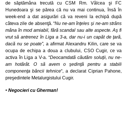
de săptămâna trecută cu CSM Rm. Vâlcea şi FC
Hunedoara şi se părea că nu va mai continua, însă în
week-end a dat asigurări că va reveni la echipă după
câteva zile de absenţă. “
Nu ne-am înţeles şi ne-am strâns
mâna în mod amiabil, fără scandal sau alte aspecte. Aş fi
vrut să antrenez în Liga a 3-a, dar nu-i un capăt de ţară,
dacă nu se poate”,
a afirmat Alexandru Kilin, care se va
ocupa de echipa a doua a clubului, CSO Cugir, ce va
activa în Liga a V-a. “
Deocamdată căutăm soluţii, nu ne-
am hotărât. O să avem o şedinţă pentru a stabili
componenţa băncii tehnice
“, a declarat Ciprian Pahone,
preşedintele Metalurgistului Cugir.
• Negocieri cu Gherman!