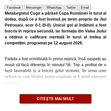
Facebook
Messenger
WhatsApp
Twitter
Email
Metalurgistul Cugir a părăsit Cupa României în turul al
doilea, după ce a fost învinsă pe teren propriu de Jiul
Petroșani, scor 0-1 (0-0). Unicul gol al întâlnirii a fost
înscris în repriza secundă, iar formația din Valea Jiului
a obținut o calificare meritată în turul al treilea al
competiției, programat pe 12 august 2026.
Partida a fost echilibrată în prima repriză, însă oaspeții au
reușit să facă diferența în minutul 56. Trip a profitat de o
fază favorabilă și a înscris golul victoriei, îm urma unei
acțiuni la care tânărul portar cugirean ar fi putut interveni
mai bine.
Pentru Metalurgistul Cugir, meciul a consemnat și debutul
CITEȘTE MAI MULT
a trei jucători: Bogdan Avram, venit de la Universitatea
Cluj, precum și a foșțtilor uniriști Balaur și Butnariu.