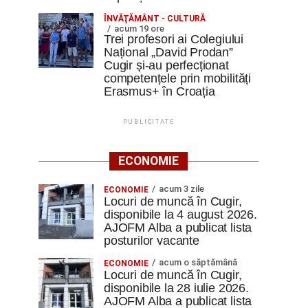
ÎNVĂŢĂMÂNT - CULTURĂ
acum 19 ore
Trei profesori ai Colegiului
Național „David Prodan”
Cugir și-au perfecționat
competențele prin mobilități
Erasmus+ în Croația
PUBLICITATE
ECONOMIE
acum 3 zile
ECONOMIE
Locuri de muncă în Cugir,
disponibile la 4 august 2026.
AJOFM Alba a publicat lista
posturilor vacante
acum o săptămână
ECONOMIE
Locuri de muncă în Cugir,
disponibile la 28 iulie 2026.
AJOFM Alba a publicat lista