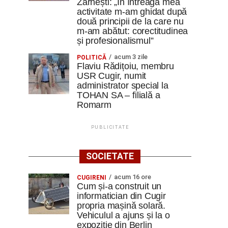
Zărnești: „În întreaga mea
activitate m-am ghidat după
două principii de la care nu
m-am abătut: corectitudinea
și profesionalismul”
acum 3 zile
POLITICĂ
Flaviu Rădițoiu, membru
USR Cugir, numit
administrator special la
TOHAN SA – filială a
Romarm
PUBLICITATE
SOCIETATE
acum 16 ore
CUGIRENI
Cum și-a construit un
informatician din Cugir
propria mașină solară.
Vehiculul a ajuns și la o
expoziție din Berlin