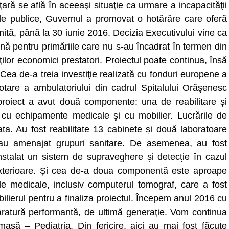
 ţară se află în aceeaşi situaţie ca urmare a incapacităţii
ţiile publice, Guvernul a promovat o hotărâre care oferă
mită, până la 30 iunie 2016. Decizia Executivului vine ca
ă pentru primăriile care nu s-au încadrat în termen din
ţilor economici prestatori. Proiectul poate continua, însă
 – Cea de-a treia investiţie realizată cu fonduri europene a
dotare a ambulatoriului din cadrul Spitalului Orăşenesc
 proiect a avut două componente: una de reabilitare şi
e cu echipamente medicale şi cu mobilier. Lucrările de
ta. Au fost reabilitate 13 cabinete și două laboratoare
-au amenajat grupuri sanitare. De asemenea, au fost
a instalat un sistem de supraveghere și detecție în cazul
şi exterioare. Și cea de-a doua componentă este aproape
le medicale, inclusiv computerul tomograf, care a fost
ierul pentru a finaliza proiectul. Începem anul 2016 cu
ratură performantă, de ultimă generaţie. Vom continua
asă – Pediatria. Din fericire, aici au mai fost făcute