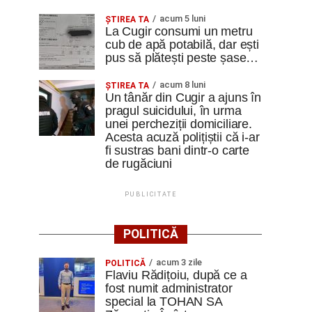
acum 5 luni
ȘTIREA TA
La Cugir consumi un metru
cub de apă potabilă, dar ești
pus să plătești peste șase…
acum 8 luni
ȘTIREA TA
Un tânăr din Cugir a ajuns în
pragul suicidului, în urma
unei percheziții domiciliare.
Acesta acuză polițiștii că i-ar
fi sustras bani dintr-o carte
de rugăciuni
PUBLICITATE
POLITICĂ
acum 3 zile
POLITICĂ
Flaviu Rădițoiu, după ce a
fost numit administrator
special la TOHAN SA