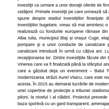
investiţii ca urmare a unor donaţii oferite de fi
cetăţeni. Primele investiţii pe care urmează să 
spune despre stadiul investițiilor finanţate
investiţiilor bugetare, vreau să mai amintesc o 
realizează cu fondurile europene rămase din p
Alba Iulia, municipiul Blaj şi oraşul Cugir, et
pompare şi a unor conducte de canalizare şi
canalizare introdusă în urmă cu câţiva ani. L
recepţionarea lor. Dintre investiţiile făcute din 
Vinerea care va fi finalizată până la sfârşitul a
care a găzduit deja un eveniment – Balul To
modernizarea străzii Aurel Vlaicu, care este re
acesta. În 2015 au demarat lucrările de modern
unei copertine de protecţie a tribunei stadion
piloni, la nivelul I al clădirii. Proiectul preve
baza sportivă cu un gard transparent, amenajar