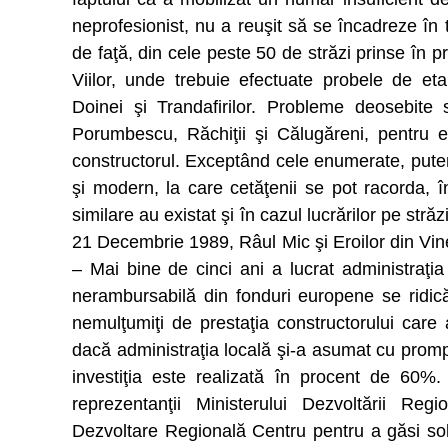
neprofesionist, nu a reuşit să se încadreze în
de faţă, din cele peste 50 de străzi prinse în 
Viilor, unde trebuie efectuate probele de eta
Doinei şi Trandafirilor. Probleme deosebite 
Porumbescu, Răchiţii şi Călugăreni, pentru e
constructorul. Exceptând cele enumerate, pute
şi modern, la care cetăţenii se pot racorda,
similare au existat şi în cazul lucrărilor pe str
21 Decembrie 1989, Râul Mic şi Eroilor din Vine
– Mai bine de cinci ani a lucrat administraţia
nerambursabilă din fonduri europene se ridic
nemulţumiţi de prestaţia constructorului care a 
dacă administraţia locală şi-a asumat cu prompt
investiţia este realizată în procent de 60%. 
reprezentanţii Ministerului Dezvoltării Reg
Dezvoltare Regională Centru pentru a găsi solu