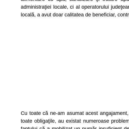
administraţiei locale, ci al operatorului judeţ
locală, a avut doar calitatea de beneficiar, cont
Cu toate că ne-am asumat acest angajament, iar
toate obligaţile, au existat numeroase probl
faptului că a mobilizat un număr insuficient de 