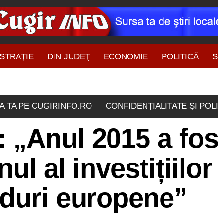
STRAŢIE
DIN JUDEŢ
ECONOMIE
POLITICĂ
S
ŞTIRI DIN ZONĂ
A TA PE CUGIRINFO.RO
CONFIDENȚIALITATE ȘI POL
 „Anul 2015 a fos
ul al investițiilor
nduri europene”