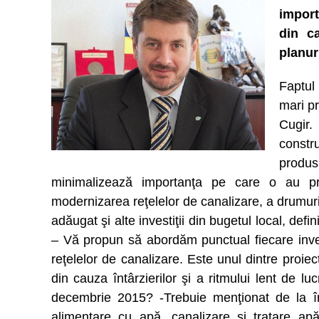
import
din c
planuri
Faptul 
mari pr
Cugir
constru
produs
minimalizează importanţa pe care o au pr
modernizarea reţelelor de canalizare, a drumurilo
adăugat şi alte investiţii din bugetul local, def
– Vă propun să abordăm punctual fiecare inve
reţelelor de canalizare. Este unul dintre proie
din cauza întârzierilor şi a ritmului lent de 
decembrie 2015? -Trebuie menţionat de la în
alimentare cu apă, canalizare şi tratare ap