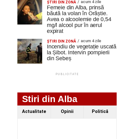
acum 4 zile
ŞTIRI DIN ZONĂ
Femeie din Alba, prinsă
băută la volan în Orăștie.
Avea o alcoolemie de 0,54
mg/l alcool pur în aerul
expirat
acum 4 zile
ŞTIRI DIN ZONĂ
Incendiu de vegetație uscată
la Șibot. Intervin pompierii
din Sebeș
PUBLICITATE
Stiri din Alba
Actualitate
Opinii
Politică