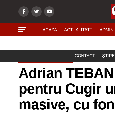
ACASĂ
ACTUALITATE
ADMINI
CONTACT
ȘTIRE
ADMINISTRAŢIE
Adrian TEBAN:
pentru Cugir un
masive, cu fo