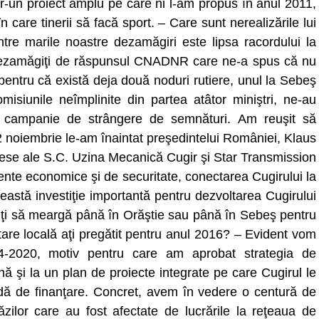
intr-un proiect amplu pe care ni l-am propus în anul 2011,
 care tinerii să facă sport. – Care sunt nerealizările lui
re marile noastre dezamăgiri este lipsa racordului la
 dezamăgiţi de răspunsul CNADNR care ne-a spus că nu
pentru că există deja două noduri rutiere, unul la Sebeş
misiunile neîmplinite din partea atâtor miniştri, ne-au
 campanie de strângere de semnături. Am reuşit să
 noiembrie le-am înaintat preşedintelui României, Klaus
rese ale S.C. Uzina Mecanică Cugir şi Star Transmission
erente economice şi de securitate, conectarea Cugirului la
astă investiţie importantă pentru dezvoltarea Cugirului
evoiţi să meargă până în Orăştie sau până în Sebeş pentru
are locală aţi pregătit pentru anul 2016? – Evident vom
4-2020, motiv pentru care am aprobat strategia de
nă şi la un plan de proiecte integrate pe care Cugirul le
ă de finanţare. Concret, avem în vedere o centură de
răzilor care au fost afectate de lucrările la reţeaua de