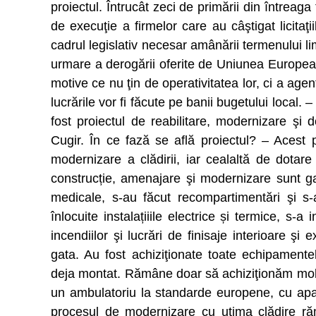
proiectul. Întrucât zeci de primării din întreaga
de execuţie a firmelor care au câştigat licita
cadrul legislativ necesar amânării termenului li
urmare a derogării oferite de Uniunea European
motive ce nu ţin de operativitatea lor, ci a agen
lucrările vor fi făcute pe banii bugetului local.
fost proiectul de reabilitare, modernizare şi 
Cugir. În ce fază se află proiectul? – Acest
modernizare a clădirii, iar cealaltă de dotar
construcție, amenajare şi modernizare sunt ga
medicale, s-au făcut recompartimentări şi s
înlocuite instalațiiile electrice și termice, s-
incendiilor şi lucrări de finisaje interioare 
gata. Au fost achiziţionate toate echipamente
deja montat. Rămâne doar să achiziţionăm mobil
un ambulatoriu la standarde europene, cu apa
procesul de modernizare cu utima clădire răm