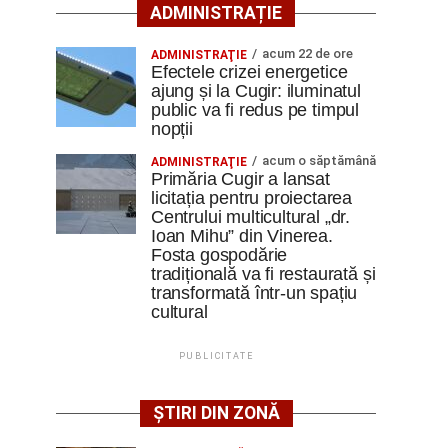
ADMINISTRAȚIE
acum 22 de ore
ADMINISTRAŢIE
Efectele crizei energetice
ajung și la Cugir: iluminatul
public va fi redus pe timpul
nopții
acum o săptămână
ADMINISTRAŢIE
Primăria Cugir a lansat
licitația pentru proiectarea
Centrului multicultural „dr.
Ioan Mihu” din Vinerea.
Fosta gospodărie
tradițională va fi restaurată și
transformată într-un spațiu
cultural
PUBLICITATE
ȘTIRI DIN ZONĂ