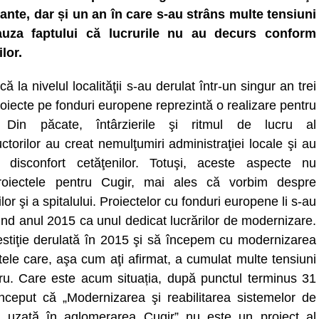
ante, dar și un an în care s-au strâns multe tensiuni
auza faptului că lucrurile nu au decurs conform
lor.
că la nivelul localităţii s-au derulat într-un singur an trei
oiecte pe fonduri europene reprezintă o realizare pentru
. Din păcate, întârzierile şi ritmul de lucru al
ctorilor au creat nemulţumiri administraţiei locale şi au
 disconfort cetăţenilor. Totuşi, aceste aspecte nu
oiectele pentru Cugir, mai ales că vorbim despre
r şi a spitalului. Proiectelor cu fonduri europene li s-au
inind anul 2015 ca unul dedicat lucrărilor de modernizare.
stiţie derulată în 2015 şi să începem cu modernizarea
ctele care, aşa cum aţi afirmat, a cumulat multe tensiuni
lucru. Care este acum situația, după punctul terminus 31
ceput că „Modernizarea şi reabilitarea sistemelor de
ă uzată în aglomerarea Cugir” nu este un proiect al