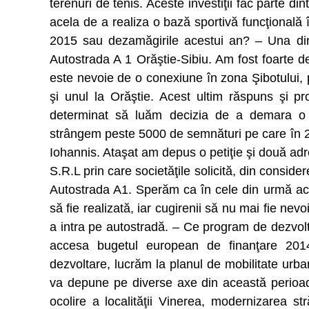
terenuri de tenis. Aceste investiţii fac parte d
acela de a realiza o bază sportivă funcţională în
2015 sau dezamăgirile acestui an? – Una dint
Autostrada A 1 Orăştie-Sibiu. Am fost foarte
este nevoie de o conexiune în zona Şibotului, 
şi unul la Orăştie. Acest ultim răspuns şi pro
determinat să luăm decizia de a demara o
strângem peste 5000 de semnături pe care în 2
Iohannis. Ataşat am depus o petiţie şi două ad
S.R.L prin care societăţile solicită, din consid
Autostrada A1. Sperăm ca în cele din urmă ace
să fie realizată, iar cugirenii să nu mai fie n
a intra pe autostradă. – Ce program de dezvolt
accesa bugetul european de finanţare 201
dezvoltare, lucrăm la planul de mobilitate urba
va depune pe diverse axe din această perioad
ocolire a localităţii Vinerea, modernizarea st