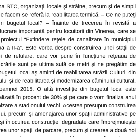
rma STC, organizaţii locale şi străine, precum şi de simpli
le facem se referă la reabilitarea termică. – Ce ne puteţi
 din bugetul local? – Înainte de trecerea în revistă a
lucrare importantă pentru locuitorii din Vinerea, care se
roiectul “Extindere reţele de canalizare în municipiul
apa a II-a”. Este vorba despre construirea unei staţii de
 de refulare, care vor pune în funcţiune reţeaua de
ucrările sunt pe ultima sută de metri şi ne pregătim de
bugetul local aş aminti de reabilitarea străzii Culturii din
nului şi de reabilitarea şi modernizarea căminului cultural,
amnei 2015. O altă investiţie din bugetul local este
alizată în procent de 30% şi pe care o vom finaliza anul
izare a stadionului vechi. Acestea presupun construirea
ului, precum şi amenajarea unor spaţii administrative pe
de şi înlocuirea construcţiei degradate care împrejmuieşte
ea unor spaţii de parcare, precum şi crearea a două noi