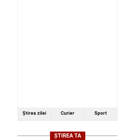
Ştirea zilei
Curier
Sport
ȘTIREA TA