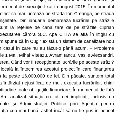
 termenul de execuţie fixat în august 2015. În momentul
proiect se mai lucrează pe strada Ion Creangă, pe strada
nşeitate. Din ianuarie demarează lucrările pe străzile
sunt la reţelele de canalizare de pe străzile Ciprian
xecutarea cărora S.C. Apa CTTA se află în litigiu cu
m spune că în Cugir există un sistem de canalizare nou
 în cazul în care nu au făcut-o până acum. – Probleme
ăzile 1 Mai, Mihai Viteazu, Avram Iancu, Vasile Alecsandri,
rea. Când vor fi recepționate lucrările pe aceste străzi?
 locală la întocmirea acestui proiect în care finanțarea
ă la peste 16.000.000 de lei. Din păcate, suntem total
întârziat nejustificat de mult execuţia lucrărilor, chiar
itudine toate obligaţiile financiare. În momentul de faţă
Am analizat situaţia cu toţi cei implicaţi, inclusiv cu
ionale şi Administraţiei Publice prin Agenţia pentru
ţia cea mai bună, astfel încât să nu fie pus în pericol