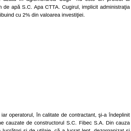
ean de apă S.C. Apa CTTA. Cugirul, implicit administraţia
ribuind cu 2% din valoarea investiţiei.
 operatorul, în calitate de contractant, şi-a îndeplinit
eme cauzate de constructorul S.C. Fibec S.A. Din cauza
lucrători şi de utilaje, că a lucrat lent, dezorganizat şi