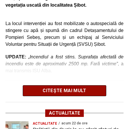
vegetația uscată din localitatea Șibot.
Ultimele știri din Cugir
La locul intervenției au fost mobilizate o autospecială de
Efectele crizei energetice ajung și la Cugir:
stingere cu apă și spumă din cadrul Detașamentului de
iluminatul public va fi redus pe timpul nopții
Pompieri Sebeș, precum și un echipaj al Serviciului
Voluntar pentru Situații de Urgență (SVSU) Șibot.
„Roș-albaștrii”, eliminare din Cupa României:
Metalurgistul Cugir – Jiul Petroșani 0-1 (0-0)
UPDATE:
„Incendiul a fost stins. Suprafața afectată de
Polițiștii din Cugir le-au oferit sfaturi de siguranță
incendiu este de aproximativ 2500 mp. Fară victime”
, a
seniorilor de la Centrul „Lotus”
mai transmis ISU Alba.
Facebook
Messenger
WhatsApp
Twitter
Email
CITEȘTE MAI MULT
Adaugă cugirinfo.ro ca sursă
preferată pe Google
ACTUALITATE
Ultimele știri din Cugir
acum 22 de ore
ACTUALITATE