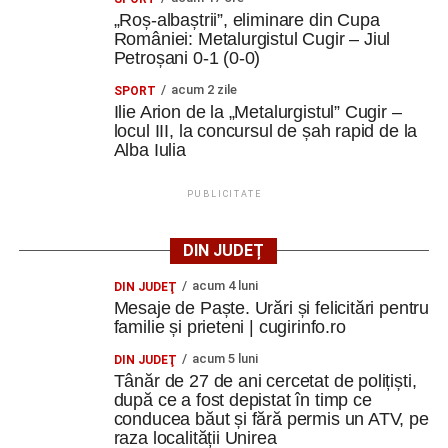
„Roș-albaștrii”, eliminare din Cupa
României: Metalurgistul Cugir – Jiul
Petroșani 0-1 (0-0)
acum 2 zile
SPORT
Ilie Arion de la „Metalurgistul” Cugir –
locul III, la concursul de șah rapid de la
Alba Iulia
PUBLICITATE
DIN JUDEȚ
acum 4 luni
DIN JUDEŢ
Mesaje de Paște. Urări și felicitări pentru
familie și prieteni | cugirinfo.ro
acum 5 luni
DIN JUDEŢ
Tânăr de 27 de ani cercetat de polițiști,
după ce a fost depistat în timp ce
conducea băut și fără permis un ATV, pe
raza localității Unirea