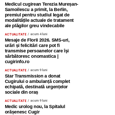
Medicul cugirean Terezia Mureșan-
Samoilescu a primit, la Berlin,
premiul pentru studiul legat de
modalitățile actuale de tratament
ale plăgilor greu vindecabile
acum 4 luni
ACTUALITATE
Mesaje de Florii 2026. SMS-uri,
urări și felicitări care pot fi
transmise persoanelor care îşi
sărbătoresc onomastica |
cugirinfo.ro
acum 9 luni
ACTUALITATE
Star Transmission a donat
Cugirului o ambulanță complet
echipată, destinată urgențelor
sociale din oraș
acum 9 luni
ACTUALITATE
Medic urolog nou, la Spitalul
orășenesc Cugir