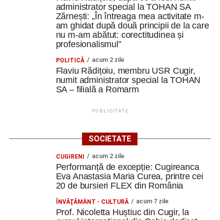
administrator special la TOHAN SA
Zărnești: „În întreaga mea activitate m-
am ghidat după două principii de la care
nu m-am abătut: corectitudinea și
profesionalismul”
acum 2 zile
POLITICĂ
Flaviu Rădițoiu, membru USR Cugir,
numit administrator special la TOHAN
SA – filială a Romarm
PUBLICITATE
SOCIETATE
acum 2 zile
CUGIRENI
Performanță de excepție: Cugireanca
Eva Anastasia Maria Curea, printre cei
20 de bursieri FLEX din România
acum 7 zile
ÎNVĂŢĂMÂNT - CULTURĂ
Prof. Nicoletta Huștiuc din Cugir, la