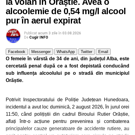
la volan în Orăștie. Avea o
alcoolemie de 0,54 mg/l alcool
pur în aerul expirat
Publicat
acum 3 zile
în
03.08.2026
De
Cugir INFO
Facebook
Messenger
WhatsApp
Twitter
Email
O femeie în vârstă de 34 de ani, din județul Alba, este
cercetată penal după ce a fost depistată conducând
sub influența alcoolului pe o stradă din municipiul
Orăștie.
Potrivit Inspectoratului de Poliție Județean Hunedoara,
incidentul a avut loc duminică, 2 august 2026, în jurul orei
11:50, când polițiștii din cadrul Biroului Rutier Orăștie,
aflați într-o acțiune pentru prevenirea și combaterea
principalelor cauze generatoare de accidente rutiere, au