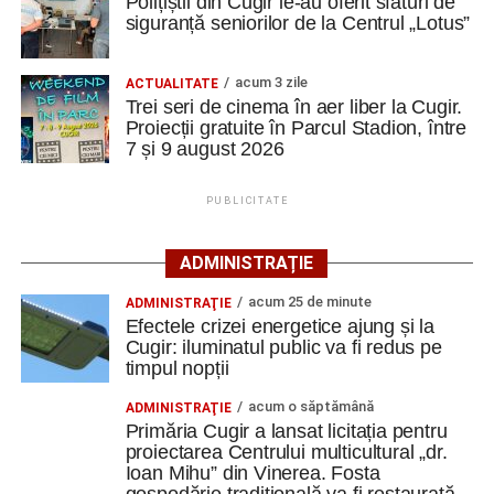
Polițiștii din Cugir le-au oferit sfaturi de
siguranță seniorilor de la Centrul „Lotus”
Efectele crizei energetice ajung și la Cugir:
iluminatul public va fi redus pe timpul nopții
acum 3 zile
ACTUALITATE
„Roș-albaștrii”, eliminare din Cupa României:
Trei seri de cinema în aer liber la Cugir.
Metalurgistul Cugir – Jiul Petroșani 0-1 (0-0)
Proiecții gratuite în Parcul Stadion, între
7 și 9 august 2026
Polițiștii din Cugir le-au oferit sfaturi de siguranță
seniorilor de la Centrul „Lotus”
PUBLICITATE
Facebook
Messenger
WhatsApp
Twitter
Email
ADMINISTRAȚIE
acum 25 de minute
ADMINISTRAŢIE
Efectele crizei energetice ajung și la
Cugir: iluminatul public va fi redus pe
timpul nopții
acum o săptămână
ADMINISTRAŢIE
Primăria Cugir a lansat licitația pentru
proiectarea Centrului multicultural „dr.
Ioan Mihu” din Vinerea. Fosta