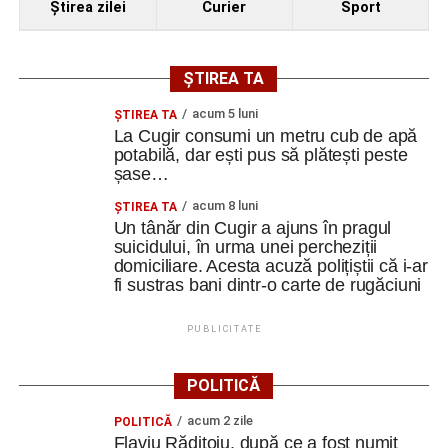
Ştirea zilei
Curier
Sport
ȘTIREA TA
acum 5 luni
ȘTIREA TA
La Cugir consumi un metru cub de apă
potabilă, dar ești pus să plătești peste
șase…
acum 8 luni
ȘTIREA TA
Un tânăr din Cugir a ajuns în pragul
suicidului, în urma unei percheziții
domiciliare. Acesta acuză polițiștii că i-ar
fi sustras bani dintr-o carte de rugăciuni
PUBLICITATE
POLITICĂ
acum 2 zile
POLITICĂ
Flaviu Rădițoiu, după ce a fost numit