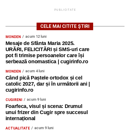
PUBLICITATE
CELE MAI CITITE ȘTIRI
acum 12 luni
MONDEN
Mesaje de Sfânta Maria 2025.
URĂRI, FELICITĂRI și SMS-uri care
pot fi trimise persoanelor care își
serbează onomastica | cugirinfo.ro
acum 4 luni
MONDEN
Când pică Paștele ortodox și cel
catolic 2027, dar și în următorii ani |
cugirinfo.ro
acum 9 luni
CUGIRENI
Foarfeca, visul și scena: Drumul
unui frizer din Cugir spre succesul
internațional
acum 9 luni
ACTUALITATE