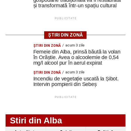
gospodărie tradițională va fi restaurată
și transformată într-un spațiu cultural
PUBLICITATE
ȘTIRI DIN ZONĂ
acum 3 zile
ŞTIRI DIN ZONĂ
Femeie din Alba, prinsă băută la volan
în Orăștie. Avea o alcoolemie de 0,54
mg/l alcool pur în aerul expirat
acum 3 zile
ŞTIRI DIN ZONĂ
Incendiu de vegetație uscată la Șibot.
Intervin pompierii din Sebeș
PUBLICITATE
Stiri din Alba