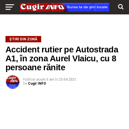
ŞTIRI DIN ZONĂ
Accident rutier pe Autostrada
A1, în zona Aurel Vlaicu, cu 8
persoane rănite
Publicat
acum 5 ani
în
23.04.2021
De
Cugir INFO