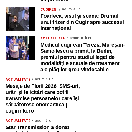
acum 9 luni
CUGIRENI
Foarfeca, visul și scena: Drumul
unui frizer din Cugir spre succesul
internațional
acum 10 luni
ACTUALITATE
Medicul cugirean Terezia Mureșan-
Samoilescu a primit, la Berlin,
premiul pentru studiul legat de
modalitățile actuale de tratament
ale plăgilor greu vindecabile
acum 4 luni
ACTUALITATE
Mesaje de Florii 2026. SMS-uri,
urări și felicitări care pot fi
transmise persoanelor care îşi
sărbătoresc onomastica |
cugirinfo.ro
acum 9 luni
ACTUALITATE
Star Transmission a donat