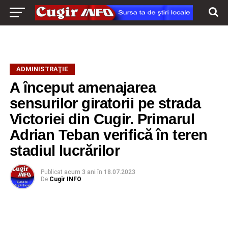
ADMINISTRAŢIE
A început amenajarea
sensurilor giratorii pe strada
Victoriei din Cugir. Primarul
Adrian Teban verifică în teren
stadiul lucrărilor
Publicat
acum 3 ani
în
18.07.2023
De
Cugir INFO