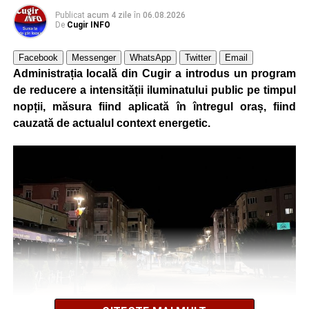
Publicat
acum 4 zile
în
06.08.2026
De
Cugir INFO
Facebook
Messenger
WhatsApp
Twitter
Email
Administrația locală din Cugir a introdus un program
de reducere a intensității iluminatului public pe timpul
nopții, măsura fiind aplicată în întregul oraș, fiind
cauzată de actualul context energetic.