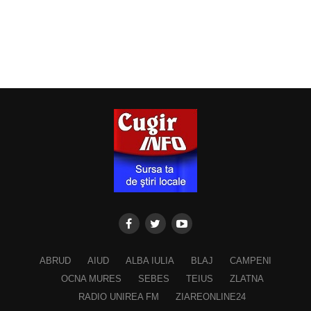
ABRUD
AIUD
ALBA IULIA
BLAJ
CAMPENI
OCNA MURES
SEBES
TEIUS
ZLATNA
RADIO UNIREA FM
ZIAREONLINE24