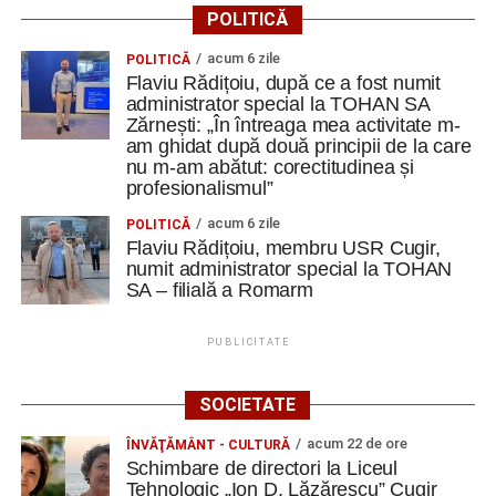
POLITICĂ
2026. AJOFM Alba a publicat lista posturilor
vacante
acum 6 zile
POLITICĂ
Flaviu Rădițoiu, după ce a fost numit
Debut în Liga Elitelor pentru echipele de juniori U13
administrator special la TOHAN SA
și U14 de la Metalurgistul Cugir
Zărnești: „În întreaga mea activitate m-
am ghidat după două principii de la care
Ursoaică și doi pui, semnalați în zona Dumbrava din
nu m-am abătut: corectitudinea și
Cugir. A fost emis mesaj RO-ALERT
profesionalismul”
acum 6 zile
POLITICĂ
Facebook
Messenger
WhatsApp
Twitter
Email
Flaviu Rădițoiu, membru USR Cugir,
numit administrator special la TOHAN
SA – filială a Romarm
PUBLICITATE
SOCIETATE
acum 22 de ore
ÎNVĂŢĂMÂNT - CULTURĂ
Schimbare de directori la Liceul
Tehnologic „Ion D. Lăzărescu” Cugir