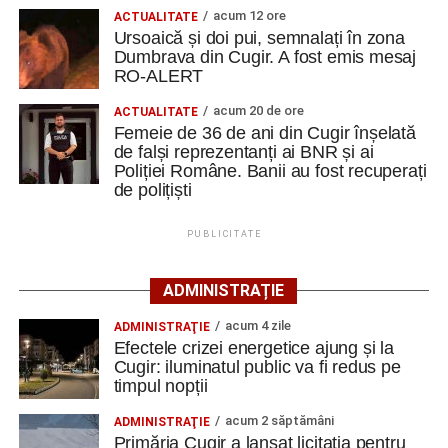
acum 12 ore
ACTUALITATE
Ursoaică și doi pui, semnalați în zona
Investiția este derulată de Primăria Cugir în parteneriat cu
Dumbrava din Cugir. A fost emis mesaj
Consiliul Județean Alba și urmărește restaurarea și
RO-ALERT
refuncționalizarea unui ansamblu gospodăresc tradițional
acum 20 de ore
din localitatea Vinerea, care va deveni un centru destinat
ACTUALITATE
Femeie de 36 de ani din Cugir înșelată
activităților culturale, educaționale și expoziționale.
de falși reprezentanți ai BNR și ai
Poliției Române. Banii au fost recuperați
O gospodărie tradițională va fi
de polițiști
readusă la viață
PUBLICITATE
Ansamblul este situat pe strada Principală nr. 172 din
ADMINISTRAȚIE
Vinerea, pe un teren de aproximativ 1.975 de metri pătrați,
aflat în proprietatea administrației locale.
acum 4 zile
ADMINISTRAŢIE
Efectele crizei energetice ajung și la
Complexul este alcătuit din patru corpuri de clădire – fosta
Cugir: iluminatul public va fi redus pe
timpul nopții
magazie de fierărie, casa memorială, șura și șoprul-atelier
– care păstrează caracteristicile unei gospodării
acum 2 săptămâni
ADMINISTRAŢIE
tradiționale din zonă. Curtea include elemente autentice,
Primăria Cugir a lansat licitația pentru