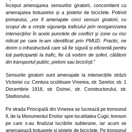
început amenajarea sensurilor giratorii, concomitent cu
amenajarea trotuarelor și a pistelor de biciclete. Potrivit
primarului
, „vor fi amenajate cinci sensuri giratorii, cu
scopul de a crește siguranţa traficului prin reorganizarea
intersecţiilor în acele punctele de conflict şi zone cu risc
ridicat pe care le-am identificat prin PMUD. Practic, ne
dorim o infrastructură care să fie sigură și eficientă pentru
toți participanții la trafic, fie că vorbim de șoferi, călătorii
din transportul public, pietoni sau bicicliști
.”
Sensurile giratorii sunt amenajate la intersecțiile străzii
Victoriei cu: Centura ocolitoare Vinerea, str. Serelor, str. 1
Decembrie 1918, str. Doinei, str. Constructorului, str.
Stadionului.
Pe strada Principală din Vinerea se lucrează pe tronsonul
II, de la Monumentul Eroilor spre localitatea Cugir, tronson
pe care s-au finalizat lucrările subterane, iar acum se
amenajează trotuarele și pistele de biciclete. Pe tronsonul