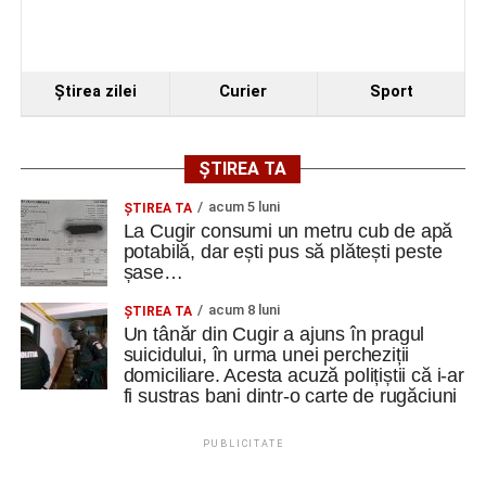
Investiția include și reamenajarea curții, refacerea aleilor
și a spațiilor verzi, precum și integrarea întregului
ansamblu într-un concept peisagistic unitar.
Ştirea zilei
Curier
Sport
După finalizarea proiectului și a lucrărilor de execuție,
Centrul multicultural „dr. Ioan Mihu” va deveni un nou
ȘTIREA TA
punct de interes pentru comunitatea din Vinerea și orașul
acum 5 luni
ȘTIREA TA
Cugir, contribuind la valorificarea patrimoniului local și la
La Cugir consumi un metru cub de apă
dezvoltarea vieții culturale din zonă.
potabilă, dar ești pus să plătești peste
șase…
acum 8 luni
ȘTIREA TA
Un tânăr din Cugir a ajuns în pragul
Adaugă cugirinfo.ro ca sursă
suicidului, în urma unei percheziții
preferată pe Google
domiciliare. Acesta acuză polițiștii că i-ar
fi sustras bani dintr-o carte de rugăciuni
Ultimele știri din Cugir
PUBLICITATE
Locuri de muncă în Cugir, disponibile la 10 august