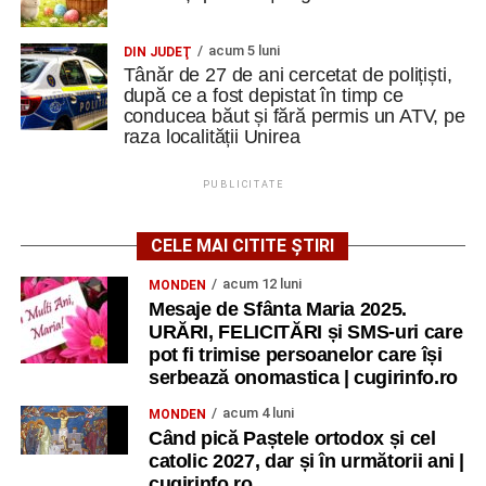
acum 5 luni
DIN JUDEŢ
Tânăr de 27 de ani cercetat de polițiști,
după ce a fost depistat în timp ce
conducea băut și fără permis un ATV, pe
raza localității Unirea
PUBLICITATE
CELE MAI CITITE ȘTIRI
acum 12 luni
MONDEN
Mesaje de Sfânta Maria 2025.
URĂRI, FELICITĂRI și SMS-uri care
pot fi trimise persoanelor care își
serbează onomastica | cugirinfo.ro
acum 4 luni
MONDEN
Când pică Paștele ortodox și cel
catolic 2027, dar și în următorii ani |
cugirinfo.ro