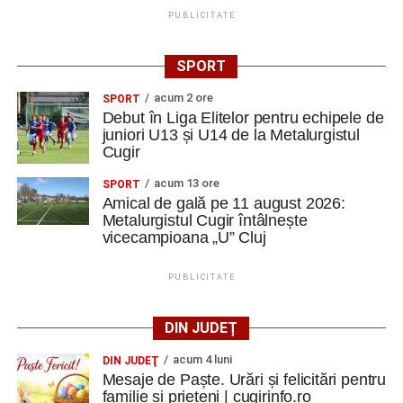
PUBLICITATE
SPORT
acum 2 ore
SPORT
Debut în Liga Elitelor pentru echipele de
juniori U13 și U14 de la Metalurgistul
Cugir
acum 13 ore
SPORT
Amical de gală pe 11 august 2026:
Metalurgistul Cugir întâlnește
vicecampioana „U” Cluj
PUBLICITATE
DIN JUDEȚ
acum 4 luni
DIN JUDEŢ
Mesaje de Paște. Urări și felicitări pentru
familie și prieteni | cugirinfo.ro