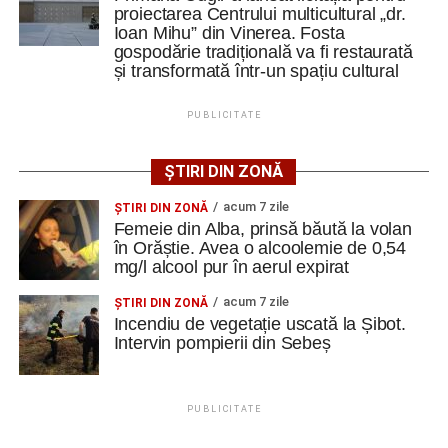
precum pavajul din piatră de râu și o fântână.
proiectarea Centrului multicultural „dr.
Ioan Mihu” din Vinerea. Fosta
gospodărie tradițională va fi restaurată
Clădirile au nevoie de lucrări
și transformată într-un spațiu cultural
ample de consolidare
PUBLICITATE
Potrivit documentației de licitație, expertizele tehnice au
identificat degradări importante ale construcțiilor. Printre
ȘTIRI DIN ZONĂ
acestea se numără infiltrații de apă, umiditate, degradarea
acum 7 zile
ŞTIRI DIN ZONĂ
elementelor din lemn și a acoperișurilor, dar și prăbușirea
Femeie din Alba, prinsă băută la volan
parțială a șurii.
în Orăștie. Avea o alcoolemie de 0,54
mg/l alcool pur în aerul expirat
De asemenea, instalațiile existente sunt depășite din
acum 7 zile
ŞTIRI DIN ZONĂ
punct de vedere tehnic, fiind necesară refacerea
Incendiu de vegetație uscată la Șibot.
instalațiilor electrice, sanitare și termice, precum și
Intervin pompierii din Sebeș
modernizarea sistemelor de evacuare a apelor pluviale.
Specialiștii apreciază însă că ansamblul poate fi restaurat
PUBLICITATE
și pus în valoare, cu respectarea soluțiilor tehnice ce vor fi