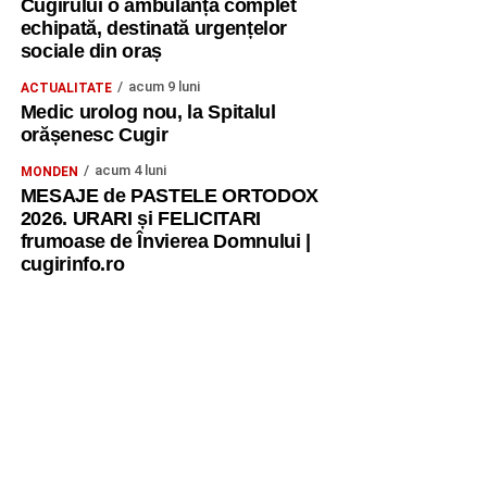
Cugirului o ambulanță complet
echipată, destinată urgențelor
sociale din oraș
acum 9 luni
ACTUALITATE
Medic urolog nou, la Spitalul
orășenesc Cugir
acum 4 luni
MONDEN
MESAJE de PASTELE ORTODOX
2026. URARI și FELICITARI
frumoase de Învierea Domnului |
cugirinfo.ro