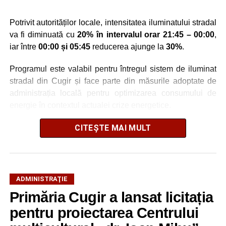
Potrivit autorităților locale, intensitatea iluminatului stradal
va fi diminuată cu
20% în intervalul orar 21:45 – 00:00
,
iar între
00:00 și 05:45
reducerea ajunge la
30%
.
Programul este valabil pentru întregul sistem de iluminat
stradal din Cugir și face parte din măsurile adoptate de
administrația locală pentru optimizarea consumului de
energie în contextul actualei crize energetice.
Autoritățile locale precizează că reducerea intensității
CITEȘTE MAI MULT
este realizată astfel încât să fie menținut un nivel adecvat
de iluminare pe timpul nopții.
ADMINISTRAŢIE
Primăria Cugir a lansat licitația
Adaugă cugirinfo.ro ca sursă
preferată pe Google
pentru proiectarea Centrului