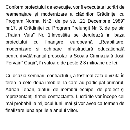
Conform proiectului de execuție, vor fi executate lucrări de
reamenajare și modernizare a clădirilor Grădiniței cu
Program Normal Nr.2, de pe str. „21 Decembrie 1989”
nr.17, și Grădiniței cu Program Prelungit Nr. 3, de pe str.
„Traian Vuia” Nr. 1.Investitia se derulează în baza
proiectului cu finanţare europeană „Reabilitare,
modernizare și echipare infrastructură educațională
pentru învățământul preșcolar la Școala Gimnazială „Iosif
Pervain” Cugir”, în valoare de peste 2,8 milioane de lei.
Cu ocazia semnării contractului, a fost realizată o vizită în
teren la cele două imobile, la care au participat primarul,
Adrian Teban, alături de membrii echipei de proiect şi
reprezentanţii firmei contractante. Lucrările vor începe cel
mai probabil la mijlocul lunii mai şi vor avea ca termen de
finalizare luna aprilie a anului viitor.