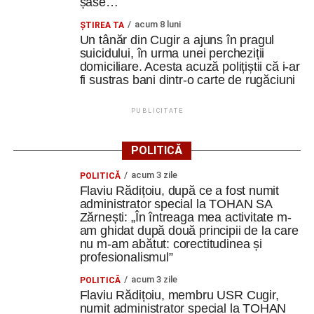
șase…
Cum și-a construit un informatician din Cugir propria
acum 8 luni
ȘTIREA TA
mașină solară. Vehiculul a ajuns și la o expoziție din
Un tânăr din Cugir a ajuns în pragul
Berlin
suicidului, în urma unei percheziții
domiciliare. Acesta acuză polițiștii că i-ar
Trei profesori ai Colegiului Național „David Prodan”
fi sustras bani dintr-o carte de rugăciuni
Cugir și-au perfecționat competențele prin
mobilități Erasmus+ în Croația
PUBLICITATE
Secretul succesului în afaceri, dezvăluit de
antreprenorul Alexandru Jittu care a lucrat pentru
POLITICĂ
Elon Musk: „Dacă nu faci asta ai mari șanse să
acum 3 zile
ratezi”
POLITICĂ
Flaviu Rădițoiu, după ce a fost numit
administrator special la TOHAN SA
Facebook
Messenger
WhatsApp
Twitter
Email
Zărnești: „În întreaga mea activitate m-
am ghidat după două principii de la care
nu m-am abătut: corectitudinea și
profesionalismul”
acum 3 zile
POLITICĂ
Flaviu Rădițoiu, membru USR Cugir,
numit administrator special la TOHAN