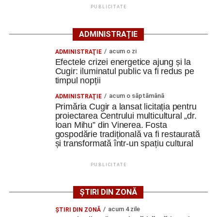
tradiționale din zonă. Curtea include elemente autentice,
PUBLICITATE
precum pavajul din piatră de râu și o fântână.
ADMINISTRAȚIE
Clădirile au nevoie de lucrări
acum o zi
ADMINISTRAŢIE
ample de consolidare
Efectele crizei energetice ajung și la
Cugir: iluminatul public va fi redus pe
Potrivit documentației de licitație, expertizele tehnice au
timpul nopții
identificat degradări importante ale construcțiilor. Printre
acum o săptămână
ADMINISTRAŢIE
acestea se numără infiltrații de apă, umiditate, degradarea
Primăria Cugir a lansat licitația pentru
elementelor din lemn și a acoperișurilor, dar și prăbușirea
proiectarea Centrului multicultural „dr.
Ioan Mihu” din Vinerea. Fosta
parțială a șurii.
gospodărie tradițională va fi restaurată
și transformată într-un spațiu cultural
De asemenea, instalațiile existente sunt depășite din
punct de vedere tehnic, fiind necesară refacerea
PUBLICITATE
instalațiilor electrice, sanitare și termice, precum și
modernizarea sistemelor de evacuare a apelor pluviale.
ȘTIRI DIN ZONĂ
Specialiștii apreciază însă că ansamblul poate fi restaurat
acum 4 zile
ŞTIRI DIN ZONĂ
și pus în valoare, cu respectarea soluțiilor tehnice ce vor fi