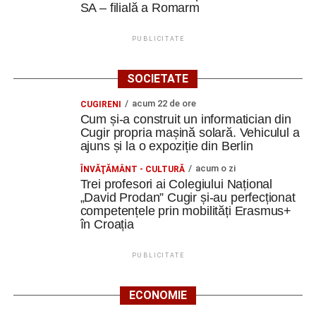
SA – filială a Romarm
PUBLICITATE
SOCIETATE
acum 22 de ore
CUGIRENI
Cum și-a construit un informatician din
Cugir propria mașină solară. Vehiculul a
ajuns și la o expoziție din Berlin
acum o zi
ÎNVĂŢĂMÂNT - CULTURĂ
Trei profesori ai Colegiului Național
„David Prodan” Cugir și-au perfecționat
competențele prin mobilități Erasmus+
în Croația
PUBLICITATE
ECONOMIE