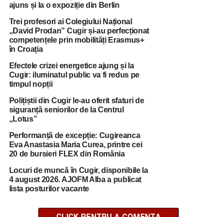
ajuns și la o expoziție din Berlin
Trei profesori ai Colegiului Național
„David Prodan” Cugir și-au perfecționat
competențele prin mobilități Erasmus+
în Croația
Efectele crizei energetice ajung și la
Cugir: iluminatul public va fi redus pe
timpul nopții
Polițiștii din Cugir le-au oferit sfaturi de
siguranță seniorilor de la Centrul
„Lotus”
Performanță de excepție: Cugireanca
Eva Anastasia Maria Curea, printre cei
20 de bursieri FLEX din România
Locuri de muncă în Cugir, disponibile la
4 august 2026. AJOFM Alba a publicat
lista posturilor vacante
CLICK PENTRU A COMENTA