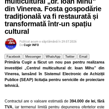
multicultural „dr. Ioan Mihu”
din Vinerea. Fosta gospodărie
Ultimele știri din Cugir
tradițională va fi restaurată și
Cum și-a construit un informatician din Cugir propria
transformată într-un spațiu
mașină solară. Vehiculul a ajuns și la o expoziție din
cultural
Berlin
Trei profesori ai Colegiului Național „David Prodan”
Publicat
acum o săptămână
în
29.07.2026
Cugir și-au perfecționat competențele prin
De
Cugir INFO
mobilități Erasmus+ în Croația
Facebook
Messenger
WhatsApp
Twitter
Email
Secretul succesului în afaceri, dezvăluit de
Primăria Cugir a făcut un nou pas pentru realizarea
antreprenorul Alexandru Jittu care a lucrat pentru
investiției „Centrul multicultural dr. Ioan Mihu” din
Elon Musk: „Dacă nu faci asta ai mari șanse să
Vinerea, lansând în Sistemul Electronic de Achiziții
ratezi”
Publice (SEAP) licitația pentru serviciile de proiectare
tehnică.
Facebook
Messenger
WhatsApp
Twitter
Email
Contractul are o valoare estimată de
394.000 de lei, fără
TVA
, iar termenul limită pentru depunerea ofertelor este