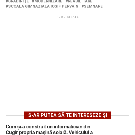
GRĂDINIŢE
MODERNIZARE
REABILITARE
SCOALA GIMNAZIALA IOSIF PERVAIN
SEMNARE
PUBLICITATE
S-AR PUTEA SĂ TE INTERESEZE ȘI
Cum și-a construit un informatician din
Cugir propria mașină solară. Vehiculul a