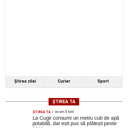
exterioare
Investiția include și reamenajarea curții, refacerea aleilor
și a spațiilor verzi, precum și integrarea întregului
ansamblu într-un concept peisagistic unitar.
După finalizarea proiectului și a lucrărilor de execuție,
Centrul multicultural „dr. Ioan Mihu” va deveni un nou
punct de interes pentru comunitatea din Vinerea și orașul
Cugir, contribuind la valorificarea patrimoniului local și la
dezvoltarea vieții culturale din zonă.
Ştirea zilei
Curier
Sport
Adaugă cugirinfo.ro ca sursă
preferată pe Google
ȘTIREA TA
acum 5 luni
ȘTIREA TA
La Cugir consumi un metru cub de apă
Ultimele știri din Cugir
potabilă, dar ești pus să plătești peste