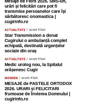
Mesaje de Florii 2026. SMS-uri,
urări și felicitări care pot fi
transmise persoanelor care îşi
sărbătoresc onomastica |
cugirinfo.ro
acum 9 luni
ACTUALITATE
Star Transmission a donat
Cugirului o ambulanță complet
echipată, destinată urgențelor
sociale din oraș
acum 9 luni
ACTUALITATE
Medic urolog nou, la Spitalul
orășenesc Cugir
acum 4 luni
MONDEN
MESAJE de PASTELE ORTODOX
2026. URARI și FELICITARI
frumoase de Învierea Domnului |
cugirinfo.ro