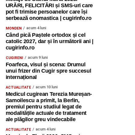
URĂRI, FELICITĂRI și SMS-uri care
pot fi trimise persoanelor care își
serbează onomastica | cugirinfo.ro
acum 4 luni
MONDEN
Când pică Paștele ortodox și cel
catolic 2027, dar și în următorii ani |
cugirinfo.ro
acum 9 luni
CUGIRENI
Foarfeca, visul și scena: Drumul
unui frizer din Cugir spre succesul
internațional
acum 10 luni
ACTUALITATE
Medicul cugirean Terezia Mureșan-
Samoilescu a primit, la Berlin,
premiul pentru studiul legat de
modalitățile actuale de tratament
ale plăgilor greu vindecabile
acum 4 luni
ACTUALITATE