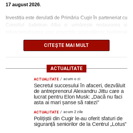
17 august 2026
.
Investiția este derulată de Primăria Cugir în parteneriat cu
Consiliul Județean Alba și urmărește restaurarea și
refuncționalizarea unui ansamblu gospodăresc tradițional
din localitatea Vinerea, care va deveni un centru destinat
CITEȘTE MAI MULT
activităților culturale, educaționale și expoziționale.
O gospodărie tradițională va fi
ACTUALITATE
readusă la viață
acum o zi
ACTUALITATE
Secretul succesului în afaceri, dezvăluit
Ansamblul este situat pe strada Principală nr. 172 din
de antreprenorul Alexandru Jittu care a
Vinerea, pe un teren de aproximativ 1.975 de metri pătrați,
lucrat pentru Elon Musk: „Dacă nu faci
aflat în proprietatea administrației locale.
asta ai mari șanse să ratezi”
acum 2 zile
ACTUALITATE
Complexul este alcătuit din patru corpuri de clădire – fosta
Polițiștii din Cugir le-au oferit sfaturi de
magazie de fierărie, casa memorială, șura și șoprul-atelier
siguranță seniorilor de la Centrul „Lotus”
– care păstrează caracteristicile unei gospodării