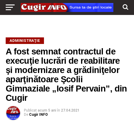
ADMINISTRAŢIE
A fost semnat contractul de
execuţie lucrări de reabilitare
şi modernizare a grădiniţelor
aparţinătoare Şcolii
Gimnaziale „Iosif Pervain”, din
Cugir
Publicat
acum 5 ani
în
27.04.2021
De
Cugir INFO