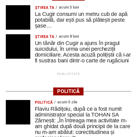
punct de interes pentru comunitatea din Vinerea și orașul
acum 5 luni
ȘTIREA TA
Cugir, contribuind la valorificarea patrimoniului local și la
La Cugir consumi un metru cub de apă
dezvoltarea vieții culturale din zonă.
potabilă, dar ești pus să plătești peste
șase…
acum 8 luni
ȘTIREA TA
Un tânăr din Cugir a ajuns în pragul
Adaugă cugirinfo.ro ca sursă
suicidului, în urma unei percheziții
preferată pe Google
domiciliare. Acesta acuză polițiștii că i-ar
fi sustras bani dintr-o carte de rugăciuni
Ultimele știri din Cugir
PUBLICITATE
„Roș-albaștrii”, o nouă victorie în meciurile de
POLITICĂ
pregătire: Metalurgistul Cugir – FC Inter Sibiu 1-0
(0-0)
acum 5 zile
POLITICĂ
Flaviu Rădițoiu, după ce a fost numit
Cum și-a construit un informatician din Cugir propria
administrator special la TOHAN SA
mașină solară. Vehiculul a ajuns și la o expoziție din
Zărnești: „În întreaga mea activitate m-
Berlin
am ghidat după două principii de la care
nu m-am abătut: corectitudinea și
Trei profesori ai Colegiului Național „David Prodan”