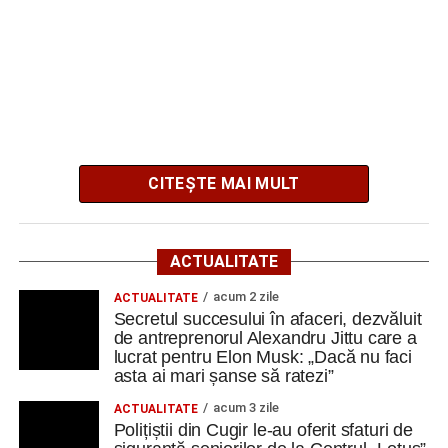
Berlin
Trei profesori ai Colegiului Național „David Prodan”
Cugir și-au perfecționat competențele prin
mobilități Erasmus+ în Croația
Facebook
Messenger
WhatsApp
Twitter
Email
CITEȘTE MAI MULT
Contractul are o valoare estimată de
394.000 de lei, fără
TVA
, iar termenul limită pentru depunerea ofertelor este
ACTUALITATE
17 august 2026
.
acum 2 zile
ACTUALITATE
Secretul succesului în afaceri, dezvăluit
Investiția este derulată de Primăria Cugir în parteneriat cu
de antreprenorul Alexandru Jittu care a
Consiliul Județean Alba și urmărește restaurarea și
lucrat pentru Elon Musk: „Dacă nu faci
refuncționalizarea unui ansamblu gospodăresc tradițional
asta ai mari șanse să ratezi”
din localitatea Vinerea, care va deveni un centru destinat
acum 3 zile
ACTUALITATE
activităților culturale, educaționale și expoziționale.
Polițiștii din Cugir le-au oferit sfaturi de