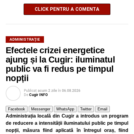
CLICK PENTRU A COMENTA
ADMINISTRAŢIE
Efectele crizei energetice
ajung și la Cugir: iluminatul
public va fi redus pe timpul
nopții
Publicat
acum 2 zile
în
06.08.2026
De
Cugir INFO
Facebook
Messenger
WhatsApp
Twitter
Email
Administrația locală din Cugir a introdus un program
de reducere a intensității iluminatului public pe timpul
nopții, măsura fiind aplicată în întregul oraș, fiind