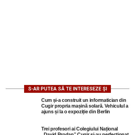
S-AR PUTEA SĂ TE INTERESEZE ȘI
Cum și-a construit un informatician din
Cugir propria mașină solară. Vehiculul a
ajuns și la o expoziție din Berlin
Trei profesori ai Colegiului Național
„David Prodan” Cugir și-au perfecționat