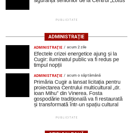
siguranță seniorilor de la Centrul „Lotus”
O gospodărie tradițională va fi
readusă la viață
PUBLICITATE
Ansamblul este situat pe strada Principală nr. 172 din
ADMINISTRAȚIE
Vinerea, pe un teren de aproximativ 1.975 de metri pătrați,
aflat în proprietatea administrației locale.
acum 2 zile
ADMINISTRAŢIE
Efectele crizei energetice ajung și la
Complexul este alcătuit din patru corpuri de clădire – fosta
Cugir: iluminatul public va fi redus pe
timpul nopții
magazie de fierărie, casa memorială, șura și șoprul-atelier
– care păstrează caracteristicile unei gospodării
acum o săptămână
ADMINISTRAŢIE
tradiționale din zonă. Curtea include elemente autentice,
Primăria Cugir a lansat licitația pentru
precum pavajul din piatră de râu și o fântână.
proiectarea Centrului multicultural „dr.
Ioan Mihu” din Vinerea. Fosta
gospodărie tradițională va fi restaurată
Clădirile au nevoie de lucrări
și transformată într-un spațiu cultural
ample de consolidare
PUBLICITATE
Potrivit documentației de licitație, expertizele tehnice au