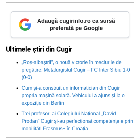
Adaugă cugirinfo.ro ca sursă
preferată pe Google
Ultimele știri din Cugir
„Roș-albaștrii”, o nouă victorie în meciurile de
pregătire: Metalurgistul Cugir – FC Inter Sibiu 1-0
(0-0)
Cum și-a construit un informatician din Cugir
propria mașină solară. Vehiculul a ajuns și la o
expoziție din Berlin
Trei profesori ai Colegiului Național „David
Prodan” Cugir și-au perfecționat competențele prin
mobilități Erasmus+ în Croația