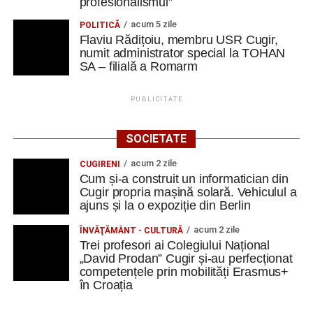
profesionalismul”
Cugir și-au perfecționat competențele prin
acum 5 zile
POLITICĂ
mobilități Erasmus+ în Croația
Flaviu Rădițoiu, membru USR Cugir,
numit administrator special la TOHAN
Facebook
Messenger
WhatsApp
Twitter
Email
SA – filială a Romarm
PUBLICITATE
SOCIETATE
acum 2 zile
CUGIRENI
Cum și-a construit un informatician din
Cugir propria mașină solară. Vehiculul a
ajuns și la o expoziție din Berlin
acum 2 zile
ÎNVĂŢĂMÂNT - CULTURĂ
Trei profesori ai Colegiului Național
„David Prodan” Cugir și-au perfecționat
competențele prin mobilități Erasmus+
în Croația