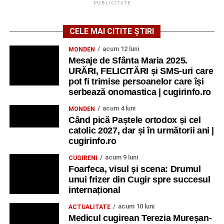
PUBLICITATE
CELE MAI CITITE ȘTIRI
acum 12 luni
MONDEN
Mesaje de Sfânta Maria 2025.
URĂRI, FELICITĂRI și SMS-uri care
pot fi trimise persoanelor care își
serbează onomastica | cugirinfo.ro
acum 4 luni
MONDEN
Când pică Paștele ortodox și cel
catolic 2027, dar și în următorii ani |
cugirinfo.ro
acum 9 luni
CUGIRENI
Foarfeca, visul și scena: Drumul
unui frizer din Cugir spre succesul
internațional
acum 10 luni
ACTUALITATE
Medicul cugirean Terezia Mureșan-