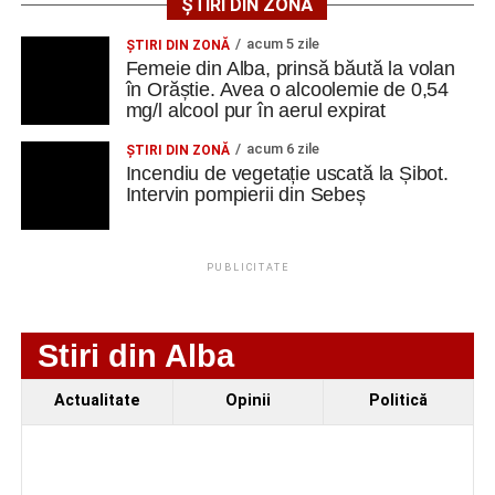
identificat degradări importante ale construcțiilor. Printre
ȘTIRI DIN ZONĂ
acestea se numără infiltrații de apă, umiditate, degradarea
acum 5 zile
ŞTIRI DIN ZONĂ
elementelor din lemn și a acoperișurilor, dar și prăbușirea
Femeie din Alba, prinsă băută la volan
parțială a șurii.
în Orăștie. Avea o alcoolemie de 0,54
mg/l alcool pur în aerul expirat
De asemenea, instalațiile existente sunt depășite din
acum 6 zile
ŞTIRI DIN ZONĂ
punct de vedere tehnic, fiind necesară refacerea
Incendiu de vegetație uscată la Șibot.
instalațiilor electrice, sanitare și termice, precum și
Intervin pompierii din Sebeș
modernizarea sistemelor de evacuare a apelor pluviale.
Specialiștii apreciază însă că ansamblul poate fi restaurat
PUBLICITATE
și pus în valoare, cu respectarea soluțiilor tehnice ce vor fi
stabilite în cadrul proiectului.
Stiri din Alba
Spații pentru cultură, educație
Actualitate
Opinii
Politică
și evenimente
Prin această investiție, autoritățile locale își propun să
conserve patrimoniul construit al localității Vinerea și, în