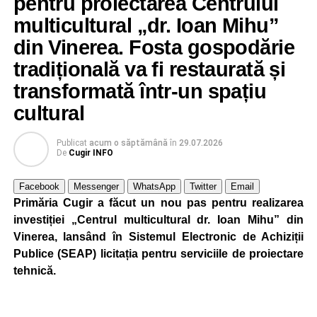
pentru proiectarea Centrului
energie în contextul actualei crize energetice.
multicultural „dr. Ioan Mihu”
din Vinerea. Fosta gospodărie
Autoritățile locale precizează că reducerea intensității
este realizată astfel încât să fie menținut un nivel adecvat
tradițională va fi restaurată și
de iluminare pe timpul nopții.
transformată într-un spațiu
cultural
Publicat
acum o săptămână
în
29.07.2026
Adaugă cugirinfo.ro ca sursă
De
Cugir INFO
preferată pe Google
Facebook
Messenger
WhatsApp
Twitter
Email
Primăria Cugir a făcut un nou pas pentru realizarea
Ultimele știri din Cugir
investiției „Centrul multicultural dr. Ioan Mihu” din
Vinerea, lansând în Sistemul Electronic de Achiziții
„Roș-albaștrii”, o nouă victorie în meciurile de
Publice (SEAP) licitația pentru serviciile de proiectare
pregătire: Metalurgistul Cugir – FC Inter Sibiu 1-0
tehnică.
(0-0)
Cum și-a construit un informatician din Cugir propria
mașină solară. Vehiculul a ajuns și la o expoziție din