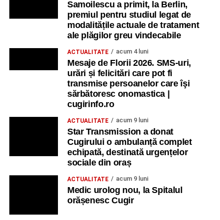
Samoilescu a primit, la Berlin,
premiul pentru studiul legat de
modalitățile actuale de tratament
ale plăgilor greu vindecabile
acum 4 luni
ACTUALITATE
Mesaje de Florii 2026. SMS-uri,
urări și felicitări care pot fi
transmise persoanelor care îşi
sărbătoresc onomastica |
cugirinfo.ro
acum 9 luni
ACTUALITATE
Star Transmission a donat
Cugirului o ambulanță complet
echipată, destinată urgențelor
sociale din oraș
acum 9 luni
ACTUALITATE
Medic urolog nou, la Spitalul
orășenesc Cugir