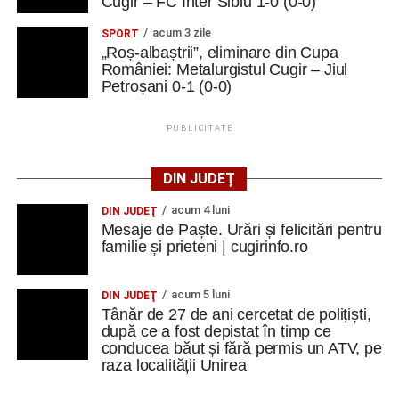
Cugir – FC Inter Sibiu 1-0 (0-0)
acum 3 zile
SPORT
„Roș-albaștrii”, eliminare din Cupa
României: Metalurgistul Cugir – Jiul
Petroșani 0-1 (0-0)
PUBLICITATE
DIN JUDEȚ
acum 4 luni
DIN JUDEŢ
Mesaje de Paște. Urări și felicitări pentru
familie și prieteni | cugirinfo.ro
acum 5 luni
DIN JUDEŢ
Tânăr de 27 de ani cercetat de polițiști,
după ce a fost depistat în timp ce
conducea băut și fără permis un ATV, pe
raza localității Unirea