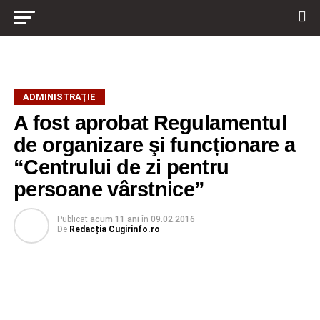
ADMINISTRAŢIE
A fost aprobat Regulamentul
de organizare şi funcționare a
“Centrului de zi pentru
persoane vârstnice”
Publicat
acum 11 ani
în
09.02.2016
De
Redacția Cugirinfo.ro