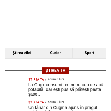
Ştirea zilei
Curier
Sport
ȘTIREA TA
acum 5 luni
ȘTIREA TA
La Cugir consumi un metru cub de apă
potabilă, dar ești pus să plătești peste
șase…
acum 8 luni
ȘTIREA TA
Un tânăr din Cugir a ajuns în pragul