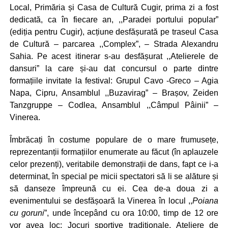
Local, Primăria și Casa de Cultură Cugir, prima zi a fost
dedicată, ca în fiecare an, ,,Paradei portului popular”
(ediția pentru Cugir), acțiune desfășurată pe traseul Casa
de Cultură – parcarea ,,Complex”, – Strada Alexandru
Sahia. Pe acest itinerar s-au desfășurat ,,Atelierele de
dansuri” la care și-au dat concursul o parte dintre
formațiile invitate la festival: Grupul Cavo -Greco – Agia
Napa, Cipru, Ansamblul ,,Buzavirag” – Brașov, Zeiden
Tanzgruppe – Codlea, Ansamblul ,,Câmpul Pâinii” –
Vinerea.
Îmbrăcați în costume populare de o mare frumusețe,
reprezentanții formațiilor enumerate au făcut (în aplauzele
celor prezenți), veritabile demonstrații de dans, fapt ce i-a
determinat, în special pe micii spectatori să li se alăture și
să danseze împreună cu ei. Cea de-a doua zi a
evenimentului se desfășoară la Vinerea în locul ,,
Poiana
cu goruni
”, unde începând cu ora 10:00, timp de 12 ore
vor avea loc: Jocuri sportive tradiționale, Ateliere de