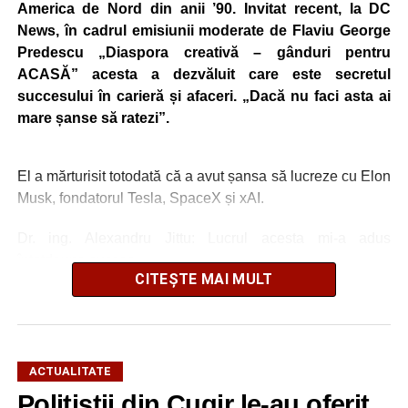
America de Nord din anii ’90. Invitat recent, la DC
News, în cadrul emisiunii moderate de Flaviu George
Predescu „Diaspora creativă – gânduri pentru
ACASĂ” acesta a dezvăluit care este secretul
succesului în carieră și afaceri. „Dacă nu faci asta ai
mare șanse să ratezi”.
El a mărturisit totodată că a avut șansa să lucreze cu Elon
Musk, fondatorul Tesla, SpaceX și xAI.
Dr. ing. Alexandru Jittu: Lucrul acesta mi-a adus
întotdeuna succes
CITEȘTE MAI MULT
„Nu am lucrat niciodată pentru guverne. În România am
lucrat la Uzina Mecanică Cugir care era întreprindere de
stat, însă în SUA sau în Canada, nu, doar în firme private
și aici bugetele sunt ale firmelor. Foarte mulți dintre
ACTUALITATE
președinții companiilor cu care am lucrat m-au apreciat
Polițiștii din Cugir le-au oferit