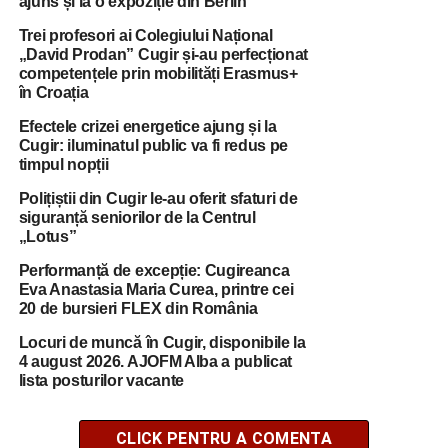
ajuns și la o expoziție din Berlin
Trei profesori ai Colegiului Național
„David Prodan” Cugir și-au perfecționat
competențele prin mobilități Erasmus+
în Croația
Efectele crizei energetice ajung și la
Cugir: iluminatul public va fi redus pe
timpul nopții
Polițiștii din Cugir le-au oferit sfaturi de
siguranță seniorilor de la Centrul
„Lotus”
Performanță de excepție: Cugireanca
Eva Anastasia Maria Curea, printre cei
20 de bursieri FLEX din România
Locuri de muncă în Cugir, disponibile la
4 august 2026. AJOFM Alba a publicat
lista posturilor vacante
CLICK PENTRU A COMENTA