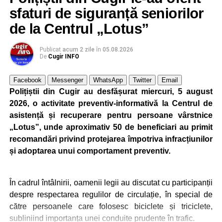
foarte mult pentru că eu nu am început niciodată un
sfaturi de siguranță seniorilor
proiect, o comandă, din ziua în care mi s-a dat, ci am
început planificarea livrării din ziua în care trebuia să
de la Centrul „Lotus”
încep producția. Lucrul acesta mi-a dat întotdeuna succes.
Dacă nu te implici 150% într-un proiect, ai mare șanse să
Publicat
acum 2 zile
în
05.08.2026
De
Cugir INFO
ratezi”
.
Facebook
Messenger
WhatsApp
Twitter
Email
Elon Musk mi-a strâns mâna de trei ori
Polițiștii din Cugir au desfășurat miercuri, 5 august
2026, o activitate preventiv-informativă la Centrul de
„Am avut șansă să lucrez pentru Elon Musk. Mi-a strâns
asistență și recuperare pentru persoane vârstnice
mâna de trei ori. Am fost director de proiect la prima lui
„Lotus”, unde aproximativ 50 de beneficiari au primit
fabrică de autoturisme din Fremont. Nu comentez prea
recomandări privind protejarea împotriva infracțiunilor
multe la adresa domniei sale fiindcă a intrat în politcă (
și adoptarea unui comportament preventiv.
echipa președintelui Donald Trump) și a făcut o mare
greșeală”
, a declarat dr. ing. Alexandru Jittu pentru DC
NEWS.
În cadrul întâlnirii, oamenii legii au discutat cu participanții
despre respectarea regulilor de circulație, în special de
O parte dintre realizările dr. ing. Alexandru Jittu
către persoanele care folosesc biciclete și triciclete,
subliniind importanța unei conduite prudente în trafic.
„Am avut în România o mașină de forjat care lucra în