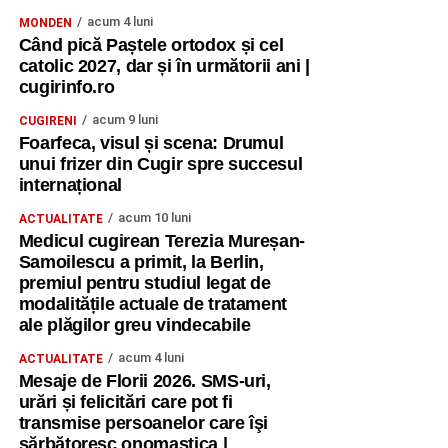
acum 4 luni
MONDEN
Când pică Paștele ortodox și cel
catolic 2027, dar și în următorii ani |
cugirinfo.ro
acum 9 luni
CUGIRENI
Foarfeca, visul și scena: Drumul
unui frizer din Cugir spre succesul
internațional
acum 10 luni
ACTUALITATE
Medicul cugirean Terezia Mureșan-
Samoilescu a primit, la Berlin,
premiul pentru studiul legat de
modalitățile actuale de tratament
ale plăgilor greu vindecabile
acum 4 luni
ACTUALITATE
Mesaje de Florii 2026. SMS-uri,
urări și felicitări care pot fi
transmise persoanelor care îşi
sărbătoresc onomastica |