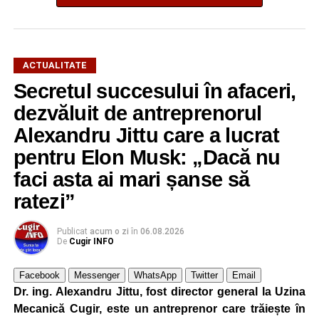
ACTUALITATE
Secretul succesului în afaceri,
dezvăluit de antreprenorul
Alexandru Jittu care a lucrat
pentru Elon Musk: „Dacă nu
faci asta ai mari șanse să
ratezi”
Publicat
acum o zi
în
06.08.2026
De
Cugir INFO
Facebook
Messenger
WhatsApp
Twitter
Email
Dr. ing. Alexandru Jittu, fost director general la Uzina
Mecanică Cugir, este un antreprenor care trăiește în