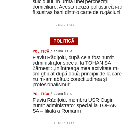
suicidului, în urma unei percheziții
domiciliare. Acesta acuză polițiștii că i-ar
fi sustras bani dintr-o carte de rugăciuni
PUBLICITATE
POLITICĂ
acum 3 zile
POLITICĂ
Flaviu Rădițoiu, după ce a fost numit
administrator special la TOHAN SA
Zărnești: „În întreaga mea activitate m-
am ghidat după două principii de la care
nu m-am abătut: corectitudinea și
profesionalismul”
acum 3 zile
POLITICĂ
Flaviu Rădițoiu, membru USR Cugir,
numit administrator special la TOHAN
SA – filială a Romarm
PUBLICITATE