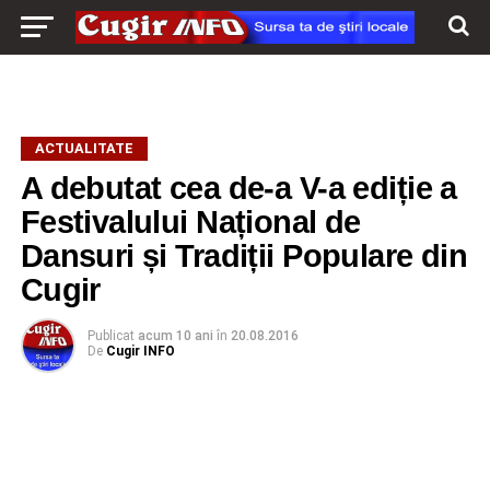
ACTUALITATE
A debutat cea de-a V-a ediție a
Festivalului Național de
Dansuri și Tradiții Populare din
Cugir
Publicat
acum 10 ani
în
20.08.2016
De
Cugir INFO