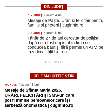
DIN JUDEȚ
acum 4 luni
DIN JUDEŢ
Mesaje de Paște. Urări și felicitări pentru
familie și prieteni | cugirinfo.ro
acum 5 luni
DIN JUDEŢ
Tânăr de 27 de ani cercetat de polițiști,
după ce a fost depistat în timp ce
conducea băut și fără permis un ATV, pe
raza localității Unirea
PUBLICITATE
CELE MAI CITITE ȘTIRI
acum 12 luni
MONDEN
Mesaje de Sfânta Maria 2025.
URĂRI, FELICITĂRI și SMS-uri care
pot fi trimise persoanelor care își
serbează onomastica | cugirinfo.ro