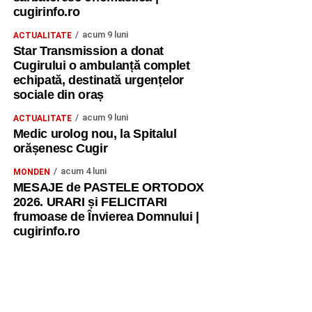
cugirinfo.ro
acum 9 luni
ACTUALITATE
Star Transmission a donat
Cugirului o ambulanță complet
echipată, destinată urgențelor
sociale din oraș
acum 9 luni
ACTUALITATE
Medic urolog nou, la Spitalul
orășenesc Cugir
acum 4 luni
MONDEN
MESAJE de PASTELE ORTODOX
2026. URARI și FELICITARI
frumoase de Învierea Domnului |
cugirinfo.ro