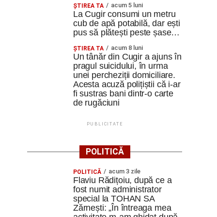
acum 5 luni
ȘTIREA TA
La Cugir consumi un metru
cub de apă potabilă, dar ești
pus să plătești peste șase…
acum 8 luni
ȘTIREA TA
Un tânăr din Cugir a ajuns în
pragul suicidului, în urma
unei percheziții domiciliare.
Acesta acuză polițiștii că i-ar
fi sustras bani dintr-o carte
de rugăciuni
PUBLICITATE
POLITICĂ
acum 3 zile
POLITICĂ
Flaviu Rădițoiu, după ce a
fost numit administrator
special la TOHAN SA
Zărnești: „În întreaga mea