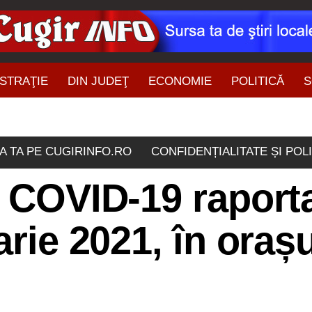
STRAŢIE
DIN JUDEŢ
ECONOMIE
POLITICĂ
S
ŞTIRI DIN ZONĂ
A TA PE CUGIRINFO.RO
CONFIDENȚIALITATE ȘI POL
e COVID-19 raport
arie 2021, în orașu