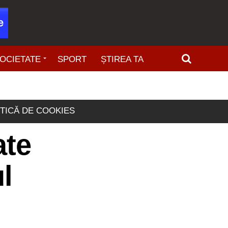
OCIETATE
SPORT
ȘTIREA TA
ITICĂ DE COOKIES
ate
l