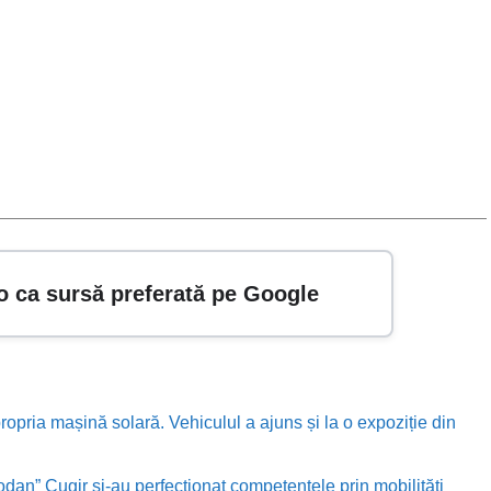
o ca sursă preferată pe Google
ropria mașină solară. Vehiculul a ajuns și la o expoziție din
odan” Cugir și-au perfecționat competențele prin mobilități