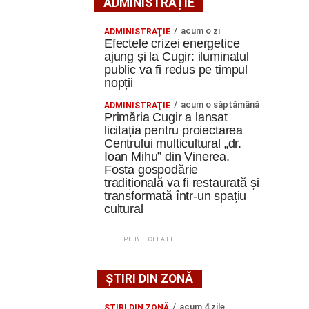
ADMINISTRAȚIE
acum o zi
ADMINISTRAŢIE
Efectele crizei energetice
ajung și la Cugir: iluminatul
public va fi redus pe timpul
nopții
acum o săptămână
ADMINISTRAŢIE
Primăria Cugir a lansat
licitația pentru proiectarea
Centrului multicultural „dr.
Ioan Mihu” din Vinerea.
Fosta gospodărie
tradițională va fi restaurată și
transformată într-un spațiu
cultural
PUBLICITATE
ȘTIRI DIN ZONĂ
acum 4 zile
ŞTIRI DIN ZONĂ