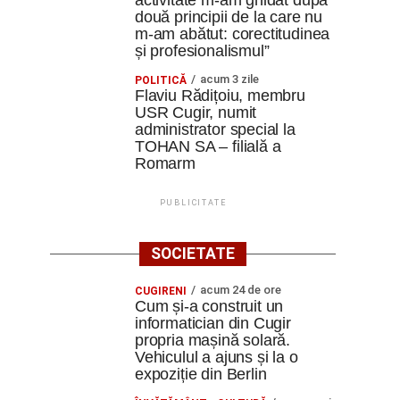
activitate m-am ghidat după
două principii de la care nu
m-am abătut: corectitudinea
și profesionalismul”
acum 3 zile
POLITICĂ
Flaviu Rădițoiu, membru
USR Cugir, numit
administrator special la
TOHAN SA – filială a
Romarm
PUBLICITATE
SOCIETATE
acum 24 de ore
CUGIRENI
Cum și-a construit un
informatician din Cugir
propria mașină solară.
Vehiculul a ajuns și la o
expoziție din Berlin