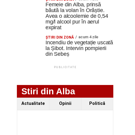
Femeie din Alba, prinsă
băută la volan în Orăștie.
Avea o alcoolemie de 0,54
mg/l alcool pur în aerul
expirat
acum 4 zile
ŞTIRI DIN ZONĂ
Incendiu de vegetație uscată
la Șibot. Intervin pompierii
din Sebeș
PUBLICITATE
Stiri din Alba
Actualitate
Opinii
Politică