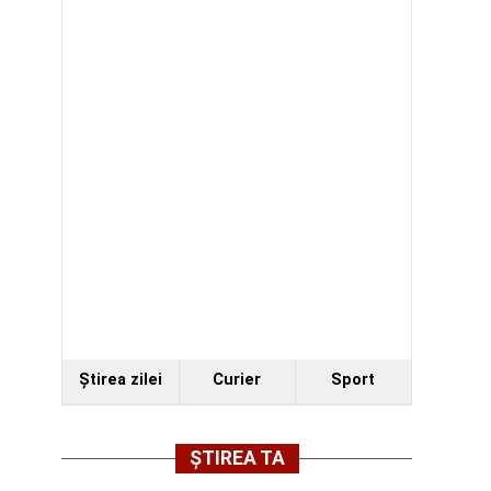
Ştirea zilei
Curier
Sport
ȘTIREA TA