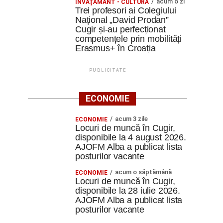
acum o zi
ÎNVĂŢĂMÂNT - CULTURĂ
Trei profesori ai Colegiului
Național „David Prodan”
Cugir și-au perfecționat
competențele prin mobilități
Erasmus+ în Croația
PUBLICITATE
ECONOMIE
acum 3 zile
ECONOMIE
Locuri de muncă în Cugir,
disponibile la 4 august 2026.
AJOFM Alba a publicat lista
posturilor vacante
acum o săptămână
ECONOMIE
Locuri de muncă în Cugir,
disponibile la 28 iulie 2026.
AJOFM Alba a publicat lista
posturilor vacante