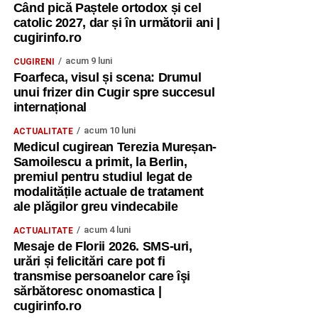
Când pică Paștele ortodox și cel
catolic 2027, dar și în următorii ani |
cugirinfo.ro
acum 9 luni
CUGIRENI
Foarfeca, visul și scena: Drumul
unui frizer din Cugir spre succesul
internațional
acum 10 luni
ACTUALITATE
Medicul cugirean Terezia Mureșan-
Samoilescu a primit, la Berlin,
premiul pentru studiul legat de
modalitățile actuale de tratament
ale plăgilor greu vindecabile
acum 4 luni
ACTUALITATE
Mesaje de Florii 2026. SMS-uri,
urări și felicitări care pot fi
transmise persoanelor care îşi
sărbătoresc onomastica |
cugirinfo.ro