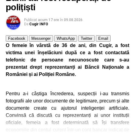
să le alunge.
polițiști
ACTUALIZARE, ora 23.36:
„
Ajunși la fața locului,
Publicat
acum 17 ore
în
09.08.2026
jandarmii au constatat că ursoaica și cei doi pui nu mai
De
Cugir INFO
erau prezenți în zonă. Pentru a preveni reîntoarcerea
acestora, jandarmii au folosit semnalele acustice și
Facebook
Messenger
WhatsApp
Twitter
Email
luminoase ale autospecialei, în scop de descurajare și
O femeie în vârstă de 36 de ani, din Cugir, a fost
alungare. Intervenția s-a desfășurat în condiții de
victima unei înșelăciuni după ce a fost contactată
siguranță, fără ca populația, echipajul sau animalele
telefonic de persoane necunoscute care s-au
sălbatice să fie puse în pericol”,
a mai transmis IJJ Alba.
prezentat drept reprezentanți ai Băncii Naționale a
României și ai Poliției Române.
Adaugă cugirinfo.ro ca sursă
Pentru a-i câștiga încrederea, suspecții i-au transmis
preferată pe Google
fotografii ale unor documente de legitimare, precum și alte
documente create cu ajutorul inteligenței artificiale.
Convinsă că discută cu reprezentanți ai unor instituții
Ultimele știri din Cugir
oficiale, femeia a fost determinată să își transfere
economiile din contul curent într-un cont bancar indicat de
Ursoaică și doi pui, semnalați în zona Dumbrava din