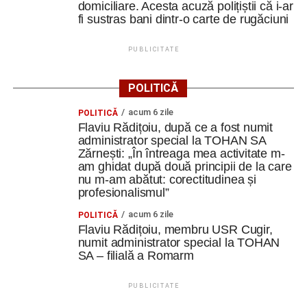
domiciliare. Acesta acuză polițiștii că i-ar
fi sustras bani dintr-o carte de rugăciuni
PUBLICITATE
POLITICĂ
acum 6 zile
POLITICĂ
Flaviu Rădițoiu, după ce a fost numit
administrator special la TOHAN SA
Zărnești: „În întreaga mea activitate m-
am ghidat după două principii de la care
nu m-am abătut: corectitudinea și
profesionalismul”
acum 6 zile
POLITICĂ
Flaviu Rădițoiu, membru USR Cugir,
numit administrator special la TOHAN
SA – filială a Romarm
PUBLICITATE