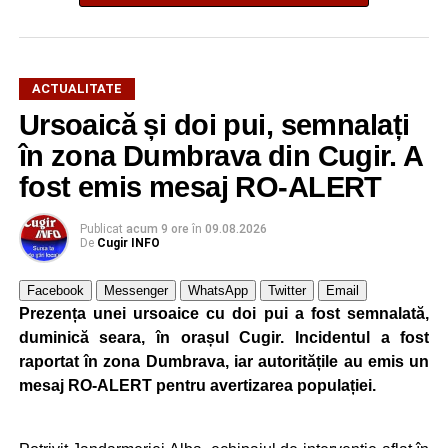
ACTUALITATE
Ursoaică și doi pui, semnalați
în zona Dumbrava din Cugir. A
fost emis mesaj RO-ALERT
Publicat
acum 9 ore
în
09.08.2026
De
Cugir INFO
Facebook
Messenger
WhatsApp
Twitter
Email
Prezența unei ursoaice cu doi pui a fost semnalată,
duminică seara, în orașul Cugir. Incidentul a fost
raportat în zona Dumbrava, iar autoritățile au emis un
mesaj RO-ALERT pentru avertizarea populației.