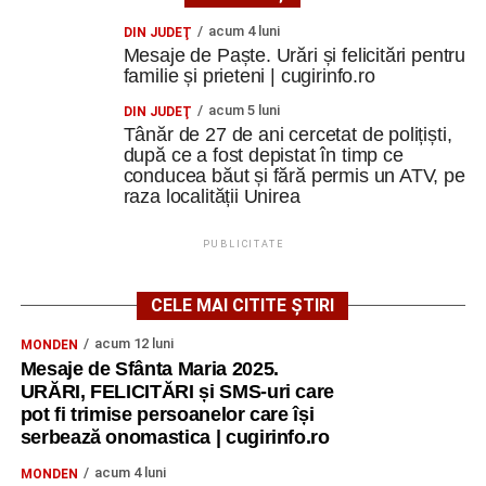
acum 4 luni
DIN JUDEŢ
Mesaje de Paște. Urări și felicitări pentru
familie și prieteni | cugirinfo.ro
acum 5 luni
DIN JUDEŢ
Tânăr de 27 de ani cercetat de polițiști,
după ce a fost depistat în timp ce
conducea băut și fără permis un ATV, pe
raza localității Unirea
PUBLICITATE
CELE MAI CITITE ȘTIRI
acum 12 luni
MONDEN
Mesaje de Sfânta Maria 2025.
URĂRI, FELICITĂRI și SMS-uri care
pot fi trimise persoanelor care își
serbează onomastica | cugirinfo.ro
acum 4 luni
MONDEN