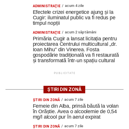
Poliția avertizează: nu vă lăsați
acum 4 zile
ADMINISTRAŢIE
Efectele crizei energetice ajung și la
convinși de documente trimise
Cugir: iluminatul public va fi redus pe
timpul nopții
online
acum 2 săptămâni
ADMINISTRAŢIE
Primăria Cugir a lansat licitația pentru
Polițiștii atrag atenția că fotografiile unor legitimații sau
proiectarea Centrului multicultural „dr.
Ioan Mihu” din Vinerea. Fosta
documente oficiale pot fi falsificate sau chiar generate cu
gospodărie tradițională va fi restaurată
ajutorul inteligenței artificiale.
și transformată într-un spațiu cultural
„Nu vă încredeți în «documentele» pe care aceștia vi
PUBLICITATE
le transmit! Verificați, ÎNTOTDEAUNA, informațiile pe
care le primiți și nu acționați sub impulsul
ȘTIRI DIN ZONĂ
momentului!”
, este recomandarea transmisă de polițiști.
acum 7 zile
ŞTIRI DIN ZONĂ
Reprezentanții Poliției reamintesc că polițiștii, medicii,
Femeie din Alba, prinsă băută la volan
reprezentanții BNR, ANAF sau ai altor instituții nu solicită
în Orăștie. Avea o alcoolemie de 0,54
telefonic cetățenilor să inițieze transferuri bancare sau să
mg/l alcool pur în aerul expirat
le comunice date personale.
acum 7 zile
ŞTIRI DIN ZONĂ