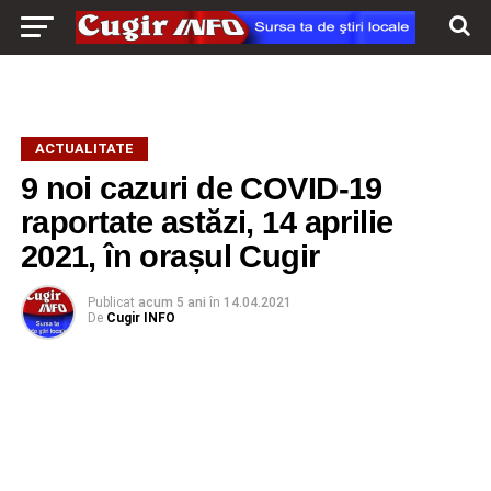
ACTUALITATE
9 noi cazuri de COVID-19
raportate astăzi, 14 aprilie
2021, în orașul Cugir
Publicat
acum 5 ani
în
14.04.2021
De
Cugir INFO