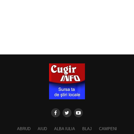
ABRUD
AIUD
ALBA IULIA
BLAJ
CAMPENI