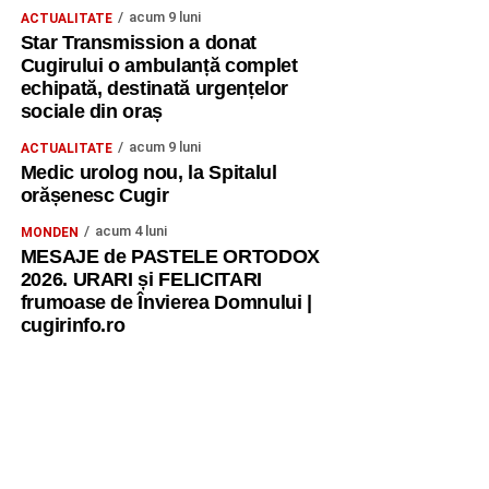
acum 9 luni
ACTUALITATE
Star Transmission a donat
Cugirului o ambulanță complet
echipată, destinată urgențelor
sociale din oraș
acum 9 luni
ACTUALITATE
Medic urolog nou, la Spitalul
orășenesc Cugir
acum 4 luni
MONDEN
MESAJE de PASTELE ORTODOX
2026. URARI și FELICITARI
frumoase de Învierea Domnului |
cugirinfo.ro