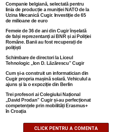
Companie belgiană, selectată pentru
linia de producție a muniției NATO de la
Uzina Mecanică Cugir. Investiție de 65
de milioane de euro
Femeie de 36 de ani din Cugir înșelată
de falși reprezentanți ai BNR și ai Poliției
Române. Banii au fost recuperați de
polițiști
Schimbare de directori la Liceul
Tehnologic „Ion D. Lăzărescu” Cugir
Cum și-a construit un informatician din
Cugir propria mașină solară. Vehiculul a
ajuns și la o expoziție din Berlin
Trei profesori ai Colegiului Național
„David Prodan” Cugir și-au perfecționat
competențele prin mobilități Erasmus+
în Croația
CLICK PENTRU A COMENTA