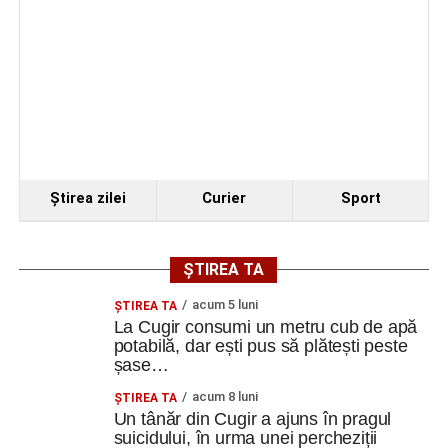
Ursoaică și doi pui, semnalați în zona Dumbrava din
Cugir. A fost emis mesaj RO-ALERT
Amical de gală pe 11 august 2026: Metalurgistul
Cugir întâlnește vicecampioana „U” Cluj
Companie belgiană, selectată pentru linia de
producție a muniției NATO de la Uzina Mecanică
Cugir. Investiție de 65 de milioane de euro
Ştirea zilei
Curier
Sport
Facebook
Messenger
WhatsApp
Twitter
Email
ȘTIREA TA
acum 5 luni
ȘTIREA TA
La Cugir consumi un metru cub de apă
potabilă, dar ești pus să plătești peste
șase…
acum 8 luni
ȘTIREA TA
Un tânăr din Cugir a ajuns în pragul
suicidului, în urma unei percheziții