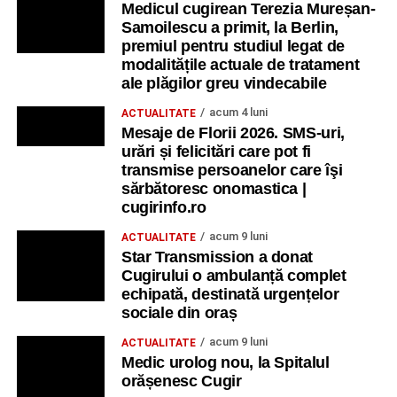
Medicul cugirean Terezia Mureșan-
Samoilescu a primit, la Berlin,
premiul pentru studiul legat de
modalitățile actuale de tratament
ale plăgilor greu vindecabile
acum 4 luni
ACTUALITATE
Mesaje de Florii 2026. SMS-uri,
urări și felicitări care pot fi
transmise persoanelor care îşi
sărbătoresc onomastica |
cugirinfo.ro
acum 9 luni
ACTUALITATE
Star Transmission a donat
Cugirului o ambulanță complet
echipată, destinată urgențelor
sociale din oraș
acum 9 luni
ACTUALITATE
Medic urolog nou, la Spitalul
orășenesc Cugir