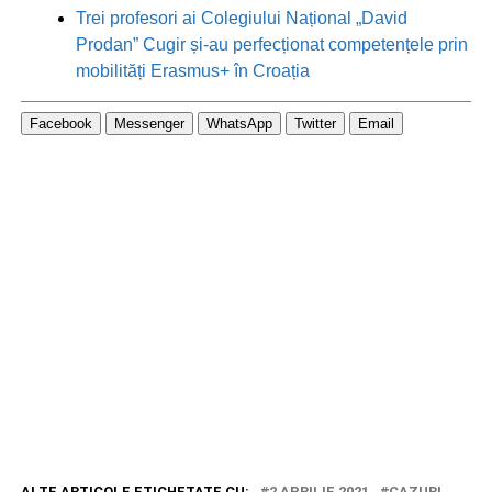
Trei profesori ai Colegiului Național „David
Prodan” Cugir și-au perfecționat competențele prin
mobilități Erasmus+ în Croația
Facebook
Messenger
WhatsApp
Twitter
Email
ALTE ARTICOLE ETICHETATE CU:
2 APRILIE 2021
CAZURI