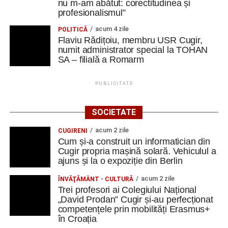
nu m-am abătut: corectitudinea și
profesionalismul”
acum 4 zile
POLITICĂ
Flaviu Rădițoiu, membru USR Cugir,
numit administrator special la TOHAN
SA – filială a Romarm
PUBLICITATE
SOCIETATE
acum 2 zile
CUGIRENI
Cum și-a construit un informatician din
Cugir propria mașină solară. Vehiculul a
ajuns și la o expoziție din Berlin
acum 2 zile
ÎNVĂŢĂMÂNT - CULTURĂ
Trei profesori ai Colegiului Național
„David Prodan” Cugir și-au perfecționat
competențele prin mobilități Erasmus+
în Croația