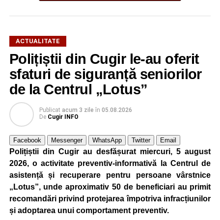
ACTUALITATE
El a mărturisit totodată că a avut șansa să lucreze cu Elon
Polițiștii din Cugir le-au oferit
Musk, fondatorul Tesla, SpaceX și xAI.
sfaturi de siguranță seniorilor
Dr. ing. Alexandru Jittu: Lucrul acesta mi-a adus
de la Centrul „Lotus”
întotdeuna succes
Publicat
acum 3 zile
în
05.08.2026
„Nu am lucrat niciodată pentru guverne. În România am
De
Cugir INFO
lucrat la Uzina Mecanică Cugir care era întreprindere de
stat, însă în SUA sau în Canada, nu, doar în firme private
Facebook
Messenger
WhatsApp
Twitter
Email
și aici bugetele sunt ale firmelor. Foarte mulți dintre
Polițiștii din Cugir au desfășurat miercuri, 5 august
președinții companiilor cu care am lucrat m-au apreciat
2026, o activitate preventiv-informativă la Centrul de
foarte mult pentru că eu nu am început niciodată un
asistență și recuperare pentru persoane vârstnice
proiect, o comandă, din ziua în care mi s-a dat, ci am
„Lotus”, unde aproximativ 50 de beneficiari au primit
început planificarea livrării din ziua în care trebuia să
recomandări privind protejarea împotriva infracțiunilor
încep producția. Lucrul acesta mi-a dat întotdeuna succes.
și adoptarea unui comportament preventiv.