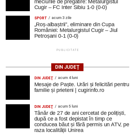
meciurile de pregătire: Metalurgistul
Cugir – FC Inter Sibiu 1-0 (0-0)
acum 3 zile
SPORT
„Roș-albaștrii”, eliminare din Cupa
României: Metalurgistul Cugir – Jiul
Petroșani 0-1 (0-0)
PUBLICITATE
DIN JUDEȚ
acum 4 luni
DIN JUDEŢ
Mesaje de Paște. Urări și felicitări pentru
familie și prieteni | cugirinfo.ro
acum 5 luni
DIN JUDEŢ
Tânăr de 27 de ani cercetat de polițiști,
după ce a fost depistat în timp ce
conducea băut și fără permis un ATV, pe
raza localității Unirea