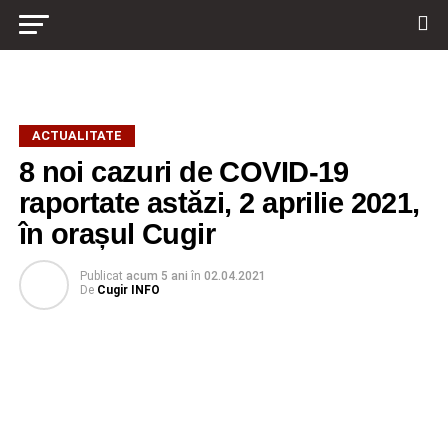
ACTUALITATE
8 noi cazuri de COVID-19
raportate astăzi, 2 aprilie 2021,
în orașul Cugir
Publicat
acum 5 ani
în
02.04.2021
De
Cugir INFO