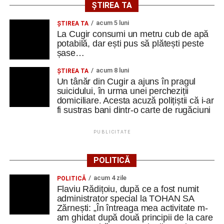
ȘTIREA TA
acum 5 luni
ȘTIREA TA
La Cugir consumi un metru cub de apă
potabilă, dar ești pus să plătești peste
șase…
acum 8 luni
ȘTIREA TA
Un tânăr din Cugir a ajuns în pragul
suicidului, în urma unei percheziții
domiciliare. Acesta acuză polițiștii că i-ar
fi sustras bani dintr-o carte de rugăciuni
PUBLICITATE
POLITICĂ
acum 4 zile
POLITICĂ
Flaviu Rădițoiu, după ce a fost numit
administrator special la TOHAN SA
Zărnești: „În întreaga mea activitate m-
am ghidat după două principii de la care