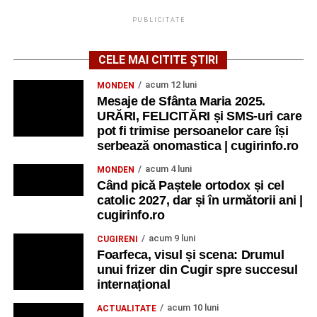
PUBLICITATE
CELE MAI CITITE ȘTIRI
acum 12 luni
MONDEN
Mesaje de Sfânta Maria 2025.
URĂRI, FELICITĂRI și SMS-uri care
pot fi trimise persoanelor care își
serbează onomastica | cugirinfo.ro
acum 4 luni
MONDEN
Când pică Paștele ortodox și cel
catolic 2027, dar și în următorii ani |
cugirinfo.ro
acum 9 luni
CUGIRENI
Foarfeca, visul și scena: Drumul
unui frizer din Cugir spre succesul
internațional
acum 10 luni
ACTUALITATE