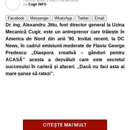
Publicat
acum 2 zile
în
06.08.2026
De
Cugir INFO
Facebook
Messenger
WhatsApp
Twitter
Email
Dr. ing. Alexandru Jittu, fost director general la Uzina
Mecanică Cugir, este un antreprenor care trăiește în
America de Nord din anii ’90. Invitat recent, la DC
News, în cadrul emisiunii moderate de Flaviu George
Predescu „Diaspora creativă – gânduri pentru
ACASĂ” acesta a dezvăluit care este secretul
succesului în carieră și afaceri. „Dacă nu faci asta ai
mare șanse să ratezi”.
CITEȘTE MAI MULT