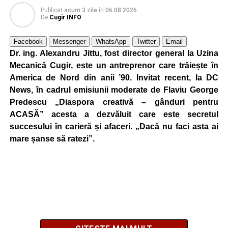
Publicat
acum 3 zile
în
06.08.2026
De
Cugir INFO
Facebook
Messenger
WhatsApp
Twitter
Email
Dr. ing. Alexandru Jittu, fost director general la Uzina
Mecanică Cugir, este un antreprenor care trăiește în
America de Nord din anii ’90. Invitat recent, la DC
News, în cadrul emisiunii moderate de Flaviu George
Predescu „Diaspora creativă – gânduri pentru
ACASĂ” acesta a dezvăluit care este secretul
succesului în carieră și afaceri. „Dacă nu faci asta ai
mare șanse să ratezi”.