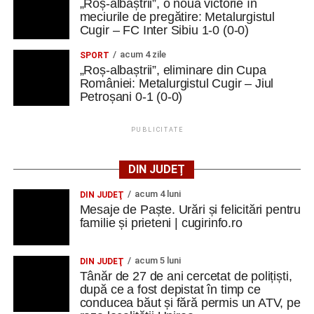
„Roș-albaștrii”, o nouă victorie în
meciurile de pregătire: Metalurgistul
Cugir – FC Inter Sibiu 1-0 (0-0)
acum 4 zile
SPORT
„Roș-albaștrii”, eliminare din Cupa
României: Metalurgistul Cugir – Jiul
Petroșani 0-1 (0-0)
PUBLICITATE
DIN JUDEȚ
acum 4 luni
DIN JUDEŢ
Mesaje de Paște. Urări și felicitări pentru
familie și prieteni | cugirinfo.ro
acum 5 luni
DIN JUDEŢ
Tânăr de 27 de ani cercetat de polițiști,
după ce a fost depistat în timp ce
conducea băut și fără permis un ATV, pe