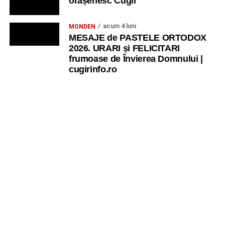
orășenesc Cugir
acum 4 luni
MONDEN
MESAJE de PASTELE ORTODOX
2026. URARI și FELICITARI
frumoase de Învierea Domnului |
cugirinfo.ro