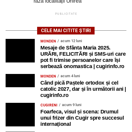
raza localității Unirea
PUBLICITATE
CELE MAI CITITE ȘTIRI
acum 12 luni
MONDEN
Mesaje de Sfânta Maria 2025.
URĂRI, FELICITĂRI și SMS-uri care
pot fi trimise persoanelor care își
serbează onomastica | cugirinfo.ro
acum 4 luni
MONDEN
Când pică Paștele ortodox și cel
catolic 2027, dar și în următorii ani |
cugirinfo.ro
acum 9 luni
CUGIRENI
Foarfeca, visul și scena: Drumul
unui frizer din Cugir spre succesul
internațional