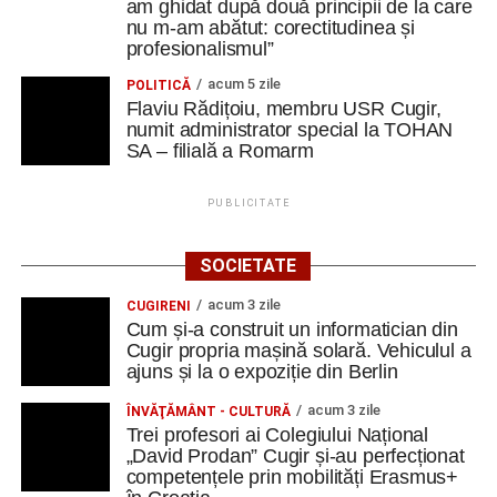
am ghidat după două principii de la care
nu m-am abătut: corectitudinea și
profesionalismul”
acum 5 zile
POLITICĂ
Flaviu Rădițoiu, membru USR Cugir,
numit administrator special la TOHAN
SA – filială a Romarm
PUBLICITATE
SOCIETATE
acum 3 zile
CUGIRENI
Cum și-a construit un informatician din
Cugir propria mașină solară. Vehiculul a
ajuns și la o expoziție din Berlin
acum 3 zile
ÎNVĂŢĂMÂNT - CULTURĂ
Trei profesori ai Colegiului Național
„David Prodan” Cugir și-au perfecționat
competențele prin mobilități Erasmus+