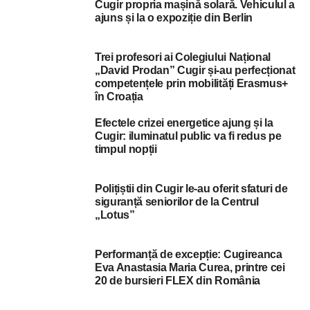
Cugir propria mașină solară. Vehiculul a
ajuns și la o expoziție din Berlin
Trei profesori ai Colegiului Național
„David Prodan” Cugir și-au perfecționat
competențele prin mobilități Erasmus+
în Croația
Efectele crizei energetice ajung și la
Cugir: iluminatul public va fi redus pe
timpul nopții
Polițiștii din Cugir le-au oferit sfaturi de
siguranță seniorilor de la Centrul
„Lotus”
Performanță de excepție: Cugireanca
Eva Anastasia Maria Curea, printre cei
20 de bursieri FLEX din România