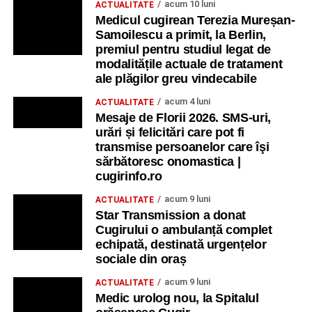
acum 10 luni
ACTUALITATE
Medicul cugirean Terezia Mureșan-
Samoilescu a primit, la Berlin,
premiul pentru studiul legat de
modalitățile actuale de tratament
ale plăgilor greu vindecabile
acum 4 luni
ACTUALITATE
Mesaje de Florii 2026. SMS-uri,
urări și felicitări care pot fi
transmise persoanelor care îşi
sărbătoresc onomastica |
cugirinfo.ro
acum 9 luni
ACTUALITATE
Star Transmission a donat
Cugirului o ambulanță complet
echipată, destinată urgențelor
sociale din oraș
acum 9 luni
ACTUALITATE
Medic urolog nou, la Spitalul