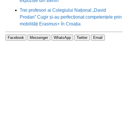
expoziție din Berlin
Trei profesori ai Colegiului Național „David
Prodan” Cugir și-au perfecționat competențele prin
mobilități Erasmus+ în Croația
Facebook
Messenger
WhatsApp
Twitter
Email