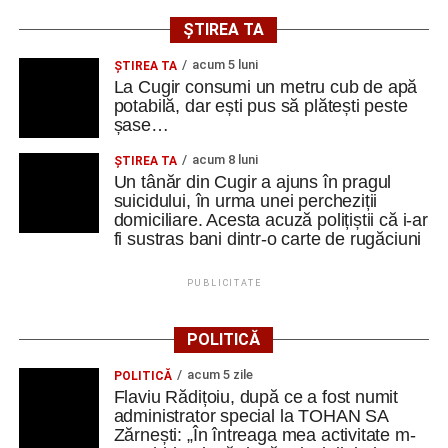
ȘTIREA TA
acum 5 luni
ȘTIREA TA
La Cugir consumi un metru cub de apă
potabilă, dar ești pus să plătești peste
șase…
acum 8 luni
ȘTIREA TA
Un tânăr din Cugir a ajuns în pragul
suicidului, în urma unei percheziții
domiciliare. Acesta acuză polițiștii că i-ar
fi sustras bani dintr-o carte de rugăciuni
PUBLICITATE
POLITICĂ
acum 5 zile
POLITICĂ
Flaviu Rădițoiu, după ce a fost numit
administrator special la TOHAN SA
Zărnești: „În întreaga mea activitate m-