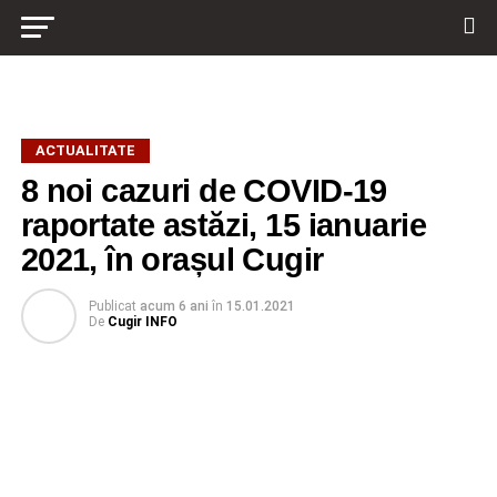
ACTUALITATE
8 noi cazuri de COVID-19
raportate astăzi, 15 ianuarie
2021, în orașul Cugir
Publicat
acum 6 ani
în
15.01.2021
De
Cugir INFO