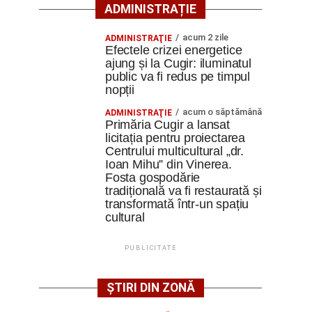
ADMINISTRAȚIE
acum 2 zile
ADMINISTRAŢIE
Efectele crizei energetice
ajung și la Cugir: iluminatul
public va fi redus pe timpul
nopții
acum o săptămână
ADMINISTRAŢIE
Primăria Cugir a lansat
licitația pentru proiectarea
Centrului multicultural „dr.
Ioan Mihu” din Vinerea.
Fosta gospodărie
tradițională va fi restaurată și
transformată într-un spațiu
cultural
PUBLICITATE
ȘTIRI DIN ZONĂ