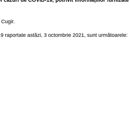
i cazuri de COVID-19, potrivit informațiilor furnizate
 Cugir.
19 raportate astăzi, 3 octombrie 2021, sunt următoarele: