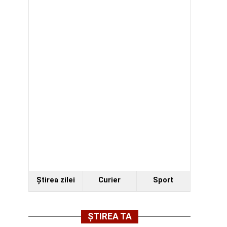
Ştirea zilei
Curier
Sport
ȘTIREA TA