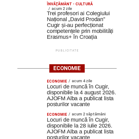
ÎNVĂŢĂMÂNT - CULTURĂ
acum 2 zile
Trei profesori ai Colegiului
Național „David Prodan”
Cugir și-au perfecționat
competențele prin mobilități
Erasmus+ în Croația
PUBLICITATE
ECONOMIE
acum 4 zile
ECONOMIE
Locuri de muncă în Cugir,
disponibile la 4 august 2026.
AJOFM Alba a publicat lista
posturilor vacante
acum 2 săptămâni
ECONOMIE
Locuri de muncă în Cugir,
disponibile la 28 iulie 2026.
AJOFM Alba a publicat lista
posturilor vacante