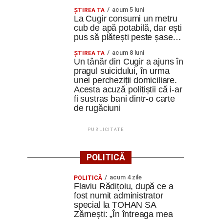
acum 5 luni
ȘTIREA TA
La Cugir consumi un metru
cub de apă potabilă, dar ești
pus să plătești peste șase…
acum 8 luni
ȘTIREA TA
Un tânăr din Cugir a ajuns în
pragul suicidului, în urma
unei percheziții domiciliare.
Acesta acuză polițiștii că i-ar
fi sustras bani dintr-o carte
de rugăciuni
PUBLICITATE
POLITICĂ
acum 4 zile
POLITICĂ
Flaviu Rădițoiu, după ce a
fost numit administrator
special la TOHAN SA
Zărnești: „În întreaga mea