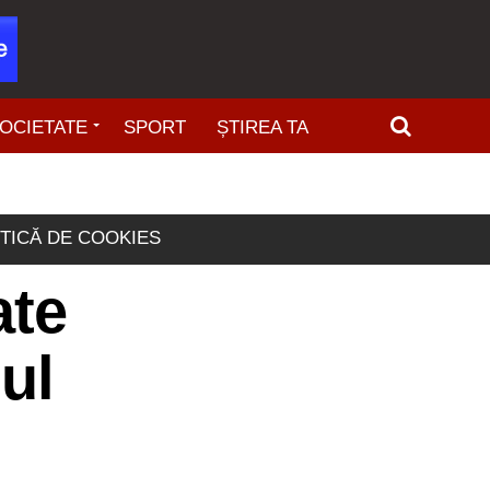
OCIETATE
SPORT
ȘTIREA TA
ITICĂ DE COOKIES
ate
ul