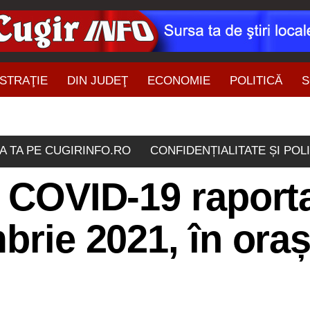
STRAŢIE
DIN JUDEŢ
ECONOMIE
POLITICĂ
S
ŞTIRI DIN ZONĂ
A TA PE CUGIRINFO.RO
CONFIDENȚIALITATE ȘI POL
e COVID-19 raport
brie 2021, în oraș