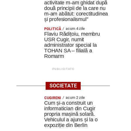
activitate m-am ghidat după
două principii de la care nu
m-am abătut: corectitudinea
și profesionalismul”
acum 4 zile
POLITICĂ
Flaviu Rădițoiu, membru
USR Cugir, numit
administrator special la
TOHAN SA – filială a
Romarm
PUBLICITATE
SOCIETATE
acum 2 zile
CUGIRENI
Cum și-a construit un
informatician din Cugir
propria mașină solară.
Vehiculul a ajuns și la o
expoziție din Berlin