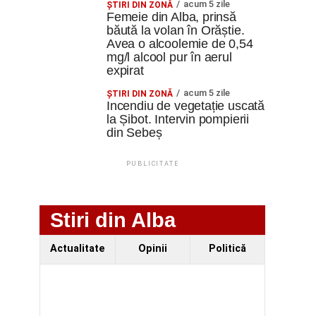
acum 5 zile
ŞTIRI DIN ZONĂ
Femeie din Alba, prinsă
băută la volan în Orăștie.
Avea o alcoolemie de 0,54
mg/l alcool pur în aerul
expirat
acum 5 zile
ŞTIRI DIN ZONĂ
Incendiu de vegetație uscată
la Șibot. Intervin pompierii
din Sebeș
PUBLICITATE
Stiri din Alba
Actualitate
Opinii
Politică