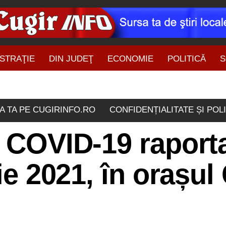
STRAŢIE
DIN JUDEŢ
ECONOMIE
POLITICĂ
S
ŞTIRI DIN ZONĂ
A TA PE CUGIRINFO.RO
CONFIDENȚIALITATE ȘI POL
e COVID-19 raport
lie 2021, în orașul