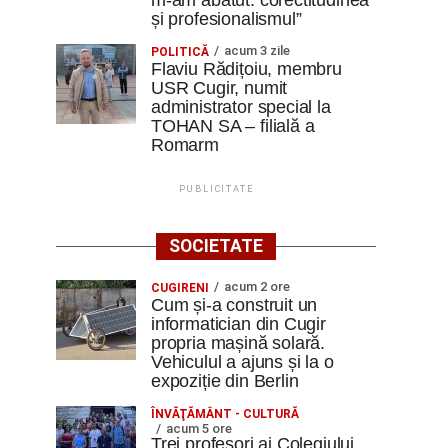
m-am abătut: corectitudinea
și profesionalismul”
acum 3 zile
POLITICĂ
Flaviu Rădițoiu, membru
USR Cugir, numit
administrator special la
TOHAN SA – filială a
Romarm
PUBLICITATE
SOCIETATE
acum 2 ore
CUGIRENI
Cum și-a construit un
informatician din Cugir
propria mașină solară.
Vehiculul a ajuns și la o
expoziție din Berlin
ÎNVĂŢĂMÂNT - CULTURĂ
acum 5 ore
Trei profesori ai Colegiului