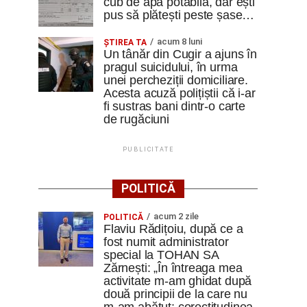
cub de apă potabilă, dar ești
pus să plătești peste șase…
acum 8 luni
ȘTIREA TA
Un tânăr din Cugir a ajuns în
pragul suicidului, în urma
unei percheziții domiciliare.
Acesta acuză polițiștii că i-ar
fi sustras bani dintr-o carte
de rugăciuni
PUBLICITATE
POLITICĂ
acum 2 zile
POLITICĂ
Flaviu Rădițoiu, după ce a
fost numit administrator
special la TOHAN SA
Zărnești: „În întreaga mea
activitate m-am ghidat după
două principii de la care nu