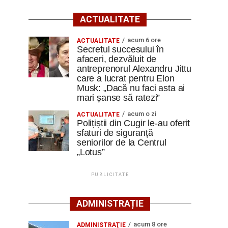
ACTUALITATE
acum 6 ore
ACTUALITATE
Secretul succesului în
afaceri, dezvăluit de
antreprenorul Alexandru Jittu
care a lucrat pentru Elon
Musk: „Dacă nu faci asta ai
mari șanse să ratezi”
acum o zi
ACTUALITATE
Polițiștii din Cugir le-au oferit
sfaturi de siguranță
seniorilor de la Centrul
„Lotus”
PUBLICITATE
ADMINISTRAȚIE
acum 8 ore
ADMINISTRAŢIE