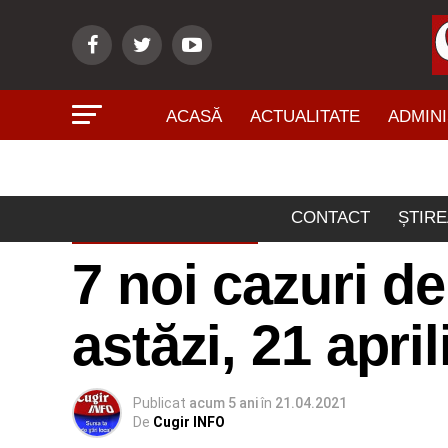
ACASĂ
ACTUALITATE
ADMINI
CONTACT
ȘTIRE
ACTUALITATE
7 noi cazuri d
astăzi, 21 apri
Publicat
acum 5 ani
în
21.04.2021
De
Cugir INFO