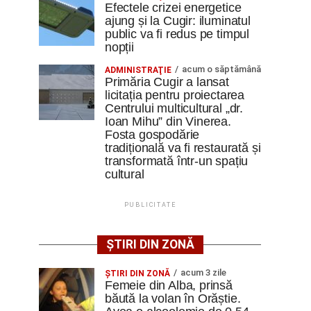
Efectele crizei energetice
ajung și la Cugir: iluminatul
public va fi redus pe timpul
nopții
acum o săptămână
ADMINISTRAŢIE
Primăria Cugir a lansat
licitația pentru proiectarea
Centrului multicultural „dr.
Ioan Mihu” din Vinerea.
Fosta gospodărie
tradițională va fi restaurată și
transformată într-un spațiu
cultural
PUBLICITATE
ȘTIRI DIN ZONĂ
acum 3 zile
ŞTIRI DIN ZONĂ
Femeie din Alba, prinsă
băută la volan în Orăștie.