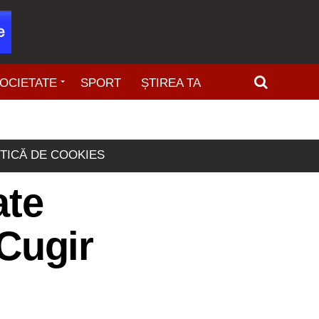
OCIETATE
SPORT
ȘTIREA TA
ITICĂ DE COOKIES
ate
 Cugir