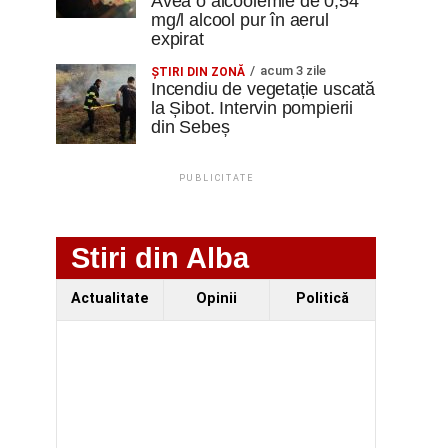
Avea o alcoolemie de 0,54
mg/l alcool pur în aerul
expirat
acum 3 zile
ŞTIRI DIN ZONĂ
Incendiu de vegetație uscată
la Șibot. Intervin pompierii
din Sebeș
PUBLICITATE
Stiri din Alba
Actualitate
Opinii
Politică