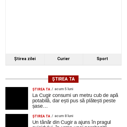
Cugir și-au perfecționat competențele prin
mobilități Erasmus+ în Croația
Facebook
Messenger
WhatsApp
Twitter
Email
Ştirea zilei
Curier
Sport
ȘTIREA TA
acum 5 luni
ȘTIREA TA
La Cugir consumi un metru cub de apă
potabilă, dar ești pus să plătești peste
șase…
acum 8 luni
ȘTIREA TA
Un tânăr din Cugir a ajuns în pragul