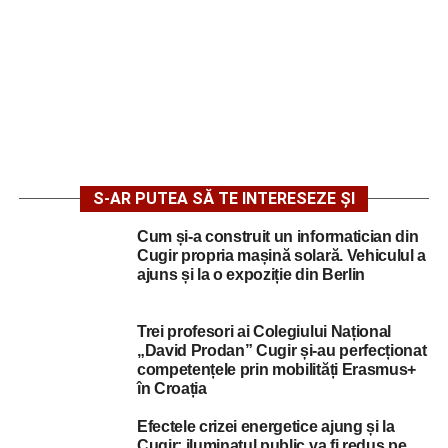
S-AR PUTEA SĂ TE INTERESEZE ȘI
Cum și-a construit un informatician din
Cugir propria mașină solară. Vehiculul a
ajuns și la o expoziție din Berlin
Trei profesori ai Colegiului Național
„David Prodan” Cugir și-au perfecționat
competențele prin mobilități Erasmus+
în Croația
Efectele crizei energetice ajung și la
Cugir: iluminatul public va fi redus pe