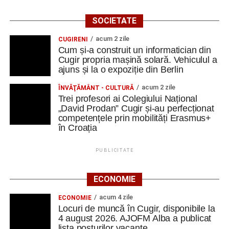
SOCIETATE
acum 2 zile
CUGIRENI
Cum și-a construit un informatician din
Cugir propria mașină solară. Vehiculul a
ajuns și la o expoziție din Berlin
acum 2 zile
ÎNVĂŢĂMÂNT - CULTURĂ
Trei profesori ai Colegiului Național
„David Prodan” Cugir și-au perfecționat
competențele prin mobilități Erasmus+
în Croația
PUBLICITATE
ECONOMIE
acum 4 zile
ECONOMIE
Locuri de muncă în Cugir, disponibile la
4 august 2026. AJOFM Alba a publicat
lista posturilor vacante