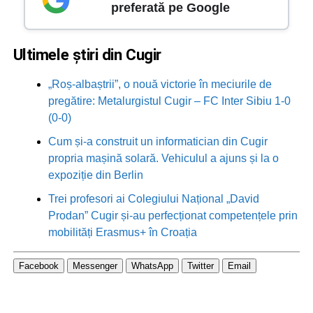
preferată pe Google
Ultimele știri din Cugir
„Roș-albaștrii”, o nouă victorie în meciurile de
pregătire: Metalurgistul Cugir – FC Inter Sibiu 1-0
(0-0)
Cum și-a construit un informatician din Cugir
propria mașină solară. Vehiculul a ajuns și la o
expoziție din Berlin
Trei profesori ai Colegiului Național „David
Prodan” Cugir și-au perfecționat competențele prin
mobilități Erasmus+ în Croația
Facebook
Messenger
WhatsApp
Twitter
Email