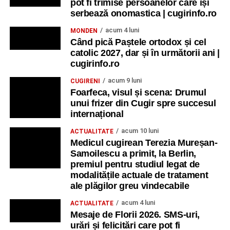
pot fi trimise persoanelor care își
serbează onomastica | cugirinfo.ro
acum 4 luni
MONDEN
Când pică Paștele ortodox și cel
catolic 2027, dar și în următorii ani |
cugirinfo.ro
acum 9 luni
CUGIRENI
Foarfeca, visul și scena: Drumul
unui frizer din Cugir spre succesul
internațional
acum 10 luni
ACTUALITATE
Medicul cugirean Terezia Mureșan-
Samoilescu a primit, la Berlin,
premiul pentru studiul legat de
modalitățile actuale de tratament
ale plăgilor greu vindecabile
acum 4 luni
ACTUALITATE
Mesaje de Florii 2026. SMS-uri,
urări și felicitări care pot fi