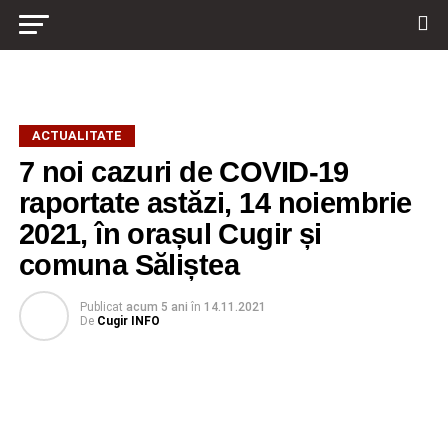
ACTUALITATE
7 noi cazuri de COVID-19
raportate astăzi, 14 noiembrie
2021, în orașul Cugir și
comuna Săliștea
Publicat
acum 5 ani
în
14.11.2021
De
Cugir INFO