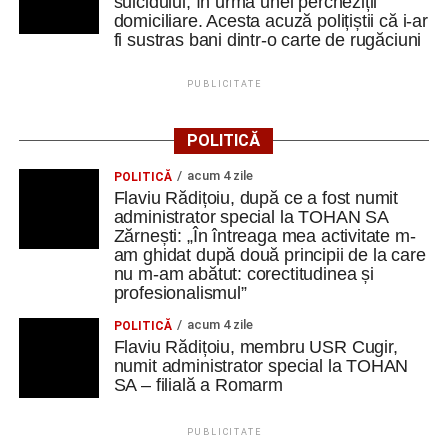
suicidului, în urma unei percheziții
domiciliare. Acesta acuză polițiștii că i-ar
fi sustras bani dintr-o carte de rugăciuni
PUBLICITATE
POLITICĂ
acum 4 zile
POLITICĂ
Flaviu Rădițoiu, după ce a fost numit
administrator special la TOHAN SA
Zărnești: „În întreaga mea activitate m-
am ghidat după două principii de la care
nu m-am abătut: corectitudinea și
profesionalismul”
acum 4 zile
POLITICĂ
Flaviu Rădițoiu, membru USR Cugir,
numit administrator special la TOHAN
SA – filială a Romarm
PUBLICITATE