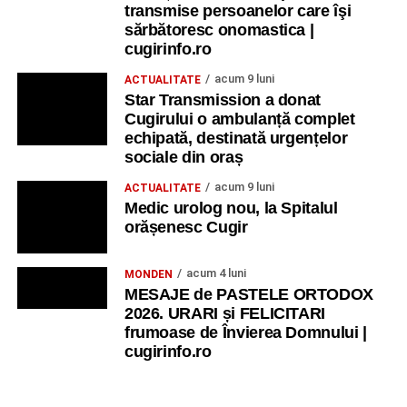
transmise persoanelor care îşi
sărbătoresc onomastica |
cugirinfo.ro
acum 9 luni
ACTUALITATE
Star Transmission a donat
Cugirului o ambulanță complet
echipată, destinată urgențelor
sociale din oraș
acum 9 luni
ACTUALITATE
Medic urolog nou, la Spitalul
orășenesc Cugir
acum 4 luni
MONDEN
MESAJE de PASTELE ORTODOX
2026. URARI și FELICITARI
frumoase de Învierea Domnului |
cugirinfo.ro