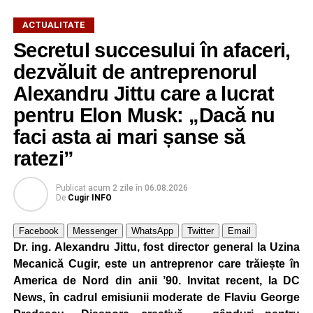
ACTUALITATE
Secretul succesului în afaceri,
dezvăluit de antreprenorul
Alexandru Jittu care a lucrat
pentru Elon Musk: „Dacă nu
faci asta ai mari șanse să
ratezi”
Publicat
acum 2 zile
în
06.08.2026
De
Cugir INFO
Facebook
Messenger
WhatsApp
Twitter
Email
Dr. ing. Alexandru Jittu, fost director general la Uzina
Mecanică Cugir, este un antreprenor care trăiește în
America de Nord din anii ’90. Invitat recent, la DC
News, în cadrul emisiunii moderate de Flaviu George