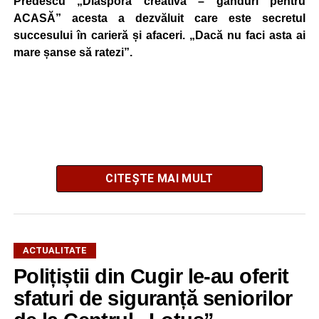
Predescu „Diaspora creativă – gânduri pentru
ACASĂ” acesta a dezvăluit care este secretul
succesului în carieră și afaceri. „Dacă nu faci asta ai
mare șanse să ratezi”.
CITEȘTE MAI MULT
ACTUALITATE
El a mărturisit totodată că a avut șansa să lucreze cu Elon
Polițiștii din Cugir le-au oferit
Musk, fondatorul Tesla, SpaceX și xAI.
sfaturi de siguranță seniorilor
Dr. ing. Alexandru Jittu: Lucrul acesta mi-a adus