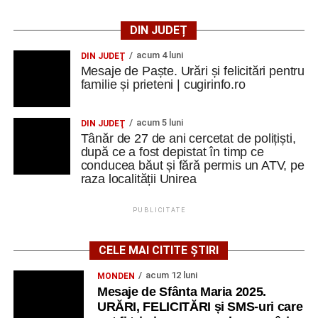
DIN JUDEȚ
acum 4 luni
DIN JUDEŢ
Mesaje de Paște. Urări și felicitări pentru
familie și prieteni | cugirinfo.ro
acum 5 luni
DIN JUDEŢ
Tânăr de 27 de ani cercetat de polițiști,
după ce a fost depistat în timp ce
conducea băut și fără permis un ATV, pe
raza localității Unirea
PUBLICITATE
CELE MAI CITITE ȘTIRI
acum 12 luni
MONDEN
Mesaje de Sfânta Maria 2025.
URĂRI, FELICITĂRI și SMS-uri care