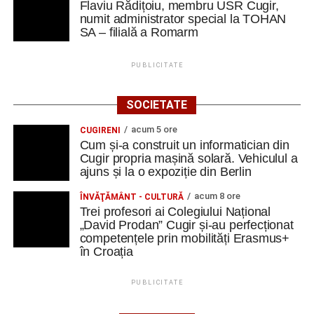
Flaviu Rădițoiu, membru USR Cugir,
numit administrator special la TOHAN
SA – filială a Romarm
PUBLICITATE
SOCIETATE
acum 5 ore
CUGIRENI
Cum și-a construit un informatician din
Cugir propria mașină solară. Vehiculul a
ajuns și la o expoziție din Berlin
acum 8 ore
ÎNVĂŢĂMÂNT - CULTURĂ
Trei profesori ai Colegiului Național
„David Prodan” Cugir și-au perfecționat
competențele prin mobilități Erasmus+
în Croația
PUBLICITATE