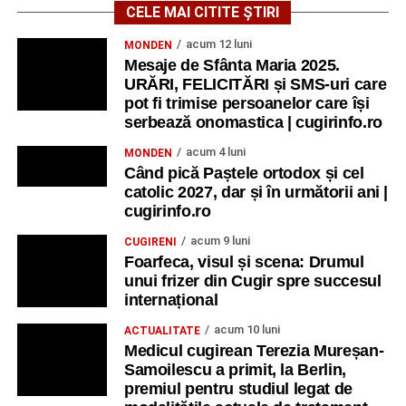
CELE MAI CITITE ȘTIRI
acum 12 luni
MONDEN
Mesaje de Sfânta Maria 2025.
URĂRI, FELICITĂRI și SMS-uri care
pot fi trimise persoanelor care își
serbează onomastica | cugirinfo.ro
acum 4 luni
MONDEN
Când pică Paștele ortodox și cel
catolic 2027, dar și în următorii ani |
cugirinfo.ro
acum 9 luni
CUGIRENI
Foarfeca, visul și scena: Drumul
unui frizer din Cugir spre succesul
internațional
acum 10 luni
ACTUALITATE
Medicul cugirean Terezia Mureșan-
Samoilescu a primit, la Berlin,
premiul pentru studiul legat de