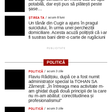
potabilă, dar ești pus să plătești peste
șase…
acum 8 luni
ȘTIREA TA
Un tânăr din Cugir a ajuns în pragul
suicidului, în urma unei percheziții
domiciliare. Acesta acuză polițiștii că i-ar
fi sustras bani dintr-o carte de rugăciuni
PUBLICITATE
POLITICĂ
acum 3 zile
POLITICĂ
Flaviu Rădițoiu, după ce a fost numit
administrator special la TOHAN SA
Zărnești: „În întreaga mea activitate m-
am ghidat după două principii de la care
nu m-am abătut: corectitudinea și
profesionalismul”
acum 3 zile
POLITICĂ