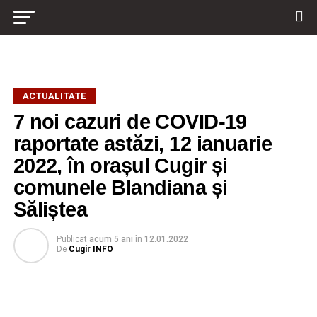
ACTUALITATE
7 noi cazuri de COVID-19
raportate astăzi, 12 ianuarie
2022, în orașul Cugir și
comunele Blandiana și
Săliștea
Publicat
acum 5 ani
în
12.01.2022
De
Cugir INFO