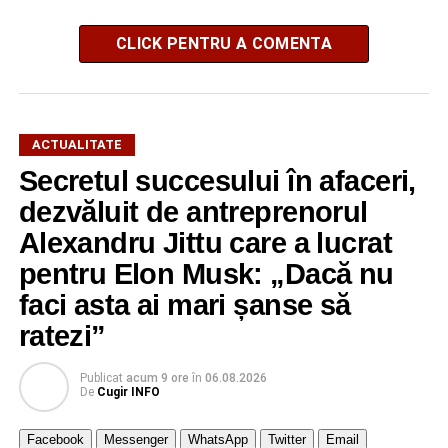
CLICK PENTRU A COMENTA
ACTUALITATE
Secretul succesului în afaceri,
dezvăluit de antreprenorul
Alexandru Jittu care a lucrat
pentru Elon Musk: „Dacă nu
faci asta ai mari șanse să
ratezi”
Publicat
acum 9 ore
în
06.08.2026
De
Cugir INFO
Facebook
Messenger
WhatsApp
Twitter
Email