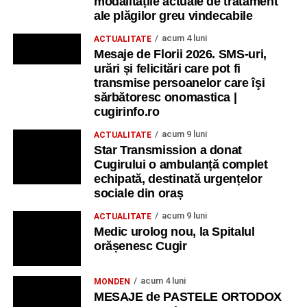
modalitățile actuale de tratament
ale plăgilor greu vindecabile
acum 4 luni
ACTUALITATE
Mesaje de Florii 2026. SMS-uri,
urări și felicitări care pot fi
transmise persoanelor care îşi
sărbătoresc onomastica |
cugirinfo.ro
acum 9 luni
ACTUALITATE
Star Transmission a donat
Cugirului o ambulanță complet
echipată, destinată urgențelor
sociale din oraș
acum 9 luni
ACTUALITATE
Medic urolog nou, la Spitalul
orășenesc Cugir
acum 4 luni
MONDEN
MESAJE de PASTELE ORTODOX