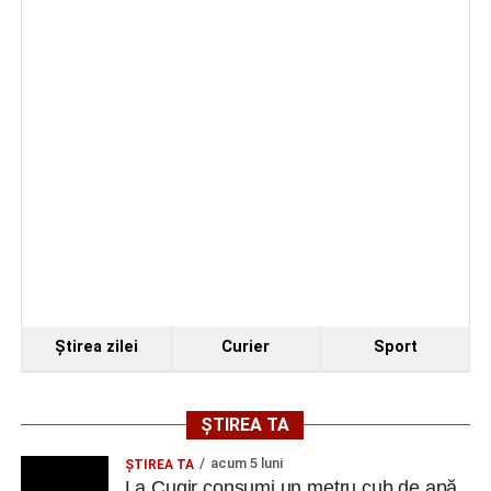
Trei profesori ai Colegiului Național „David Prodan”
Cugir și-au perfecționat competențele prin
mobilități Erasmus+ în Croația
Secretul succesului în afaceri, dezvăluit de
antreprenorul Alexandru Jittu care a lucrat pentru
Elon Musk: „Dacă nu faci asta ai mari șanse să
ratezi”
Facebook
Messenger
WhatsApp
Twitter
Email
Ştirea zilei
Curier
Sport
ȘTIREA TA
acum 5 luni
ȘTIREA TA
La Cugir consumi un metru cub de apă