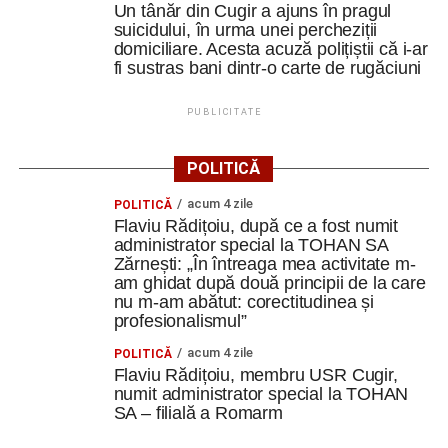
Un tânăr din Cugir a ajuns în pragul
suicidului, în urma unei percheziții
domiciliare. Acesta acuză polițiștii că i-ar
fi sustras bani dintr-o carte de rugăciuni
PUBLICITATE
POLITICĂ
acum 4 zile
POLITICĂ
Flaviu Rădițoiu, după ce a fost numit
administrator special la TOHAN SA
Zărnești: „În întreaga mea activitate m-
am ghidat după două principii de la care
nu m-am abătut: corectitudinea și
profesionalismul”
acum 4 zile
POLITICĂ
Flaviu Rădițoiu, membru USR Cugir,
numit administrator special la TOHAN
SA – filială a Romarm