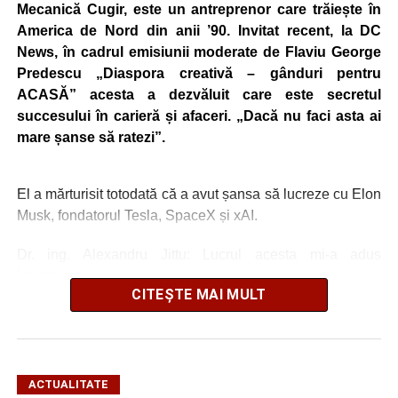
Mecanică Cugir, este un antreprenor care trăiește în
America de Nord din anii ’90. Invitat recent, la DC
News, în cadrul emisiunii moderate de Flaviu George
Predescu „Diaspora creativă – gânduri pentru
ACASĂ” acesta a dezvăluit care este secretul
succesului în carieră și afaceri. „Dacă nu faci asta ai
mare șanse să ratezi”.
El a mărturisit totodată că a avut șansa să lucreze cu Elon
Musk, fondatorul Tesla, SpaceX și xAI.
Dr. ing. Alexandru Jittu: Lucrul acesta mi-a adus
întotdeuna succes
CITEȘTE MAI MULT
„Nu am lucrat niciodată pentru guverne. În România am
lucrat la Uzina Mecanică Cugir care era întreprindere de
stat, însă în SUA sau în Canada, nu, doar în firme private
și aici bugetele sunt ale firmelor. Foarte mulți dintre
ACTUALITATE