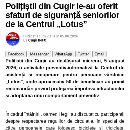
președinții companiilor cu care am lucrat m-au apreciat
Polițiștii din Cugir le-au oferit
foarte mult pentru că eu nu am început niciodată un
sfaturi de siguranță seniorilor
proiect, o comandă, din ziua în care mi s-a dat, ci am
început planificarea livrării din ziua în care trebuia să
de la Centrul „Lotus”
încep producția. Lucrul acesta mi-a dat întotdeuna succes.
Dacă nu te implici 150% într-un proiect, ai mare șanse să
Publicat
acum 2 zile
în
05.08.2026
De
Cugir INFO
ratezi”
.
Facebook
Messenger
WhatsApp
Twitter
Email
Elon Musk mi-a strâns mâna de trei ori
Polițiștii din Cugir au desfășurat miercuri, 5 august
2026, o activitate preventiv-informativă la Centrul de
„Am avut șansă să lucrez pentru Elon Musk. Mi-a strâns
asistență și recuperare pentru persoane vârstnice
mâna de trei ori. Am fost director de proiect la prima lui
„Lotus”, unde aproximativ 50 de beneficiari au primit
fabrică de autoturisme din Fremont. Nu comentez prea
recomandări privind protejarea împotriva infracțiunilor
multe la adresa domniei sale fiindcă a intrat în politcă (
și adoptarea unui comportament preventiv.
echipa președintelui Donald Trump) și a făcut o mare
greșeală”
, a declarat dr. ing. Alexandru Jittu pentru DC
NEWS.
În cadrul întâlnirii, oamenii legii au discutat cu participanții
despre respectarea regulilor de circulație, în special de
O parte dintre realizările dr. ing. Alexandru Jittu
către persoanele care folosesc biciclete și triciclete,