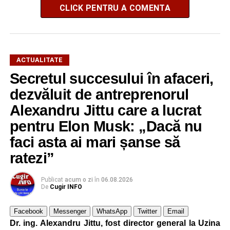
CLICK PENTRU A COMENTA
ACTUALITATE
Secretul succesului în afaceri,
dezvăluit de antreprenorul
Alexandru Jittu care a lucrat
pentru Elon Musk: „Dacă nu
faci asta ai mari șanse să
ratezi”
Publicat
acum o zi
în
06.08.2026
De
Cugir INFO
Facebook
Messenger
WhatsApp
Twitter
Email
Dr. ing. Alexandru Jittu, fost director general la Uzina