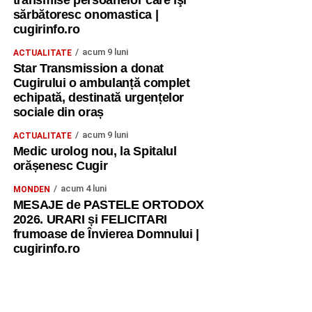
transmise persoanelor care îşi
sărbătoresc onomastica |
cugirinfo.ro
acum 9 luni
ACTUALITATE
Star Transmission a donat
Cugirului o ambulanță complet
echipată, destinată urgențelor
sociale din oraș
acum 9 luni
ACTUALITATE
Medic urolog nou, la Spitalul
orășenesc Cugir
acum 4 luni
MONDEN
MESAJE de PASTELE ORTODOX
2026. URARI și FELICITARI
frumoase de Învierea Domnului |
cugirinfo.ro