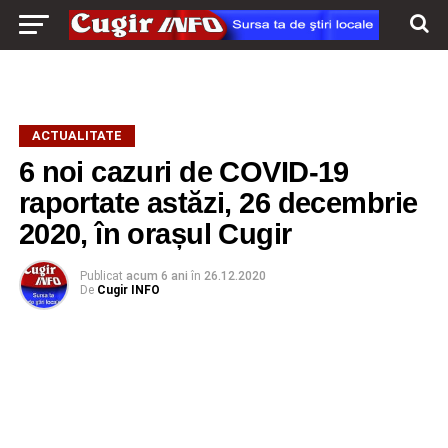
ACTUALITATE
6 noi cazuri de COVID-19
raportate astăzi, 26 decembrie
2020, în orașul Cugir
Publicat
acum 6 ani
în
26.12.2020
De
Cugir INFO