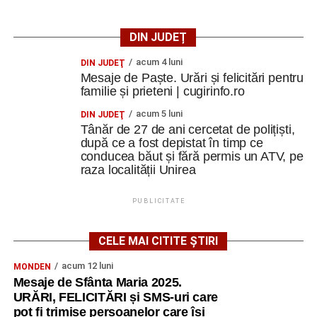
DIN JUDEȚ
acum 4 luni
DIN JUDEŢ
Mesaje de Paște. Urări și felicitări pentru
familie și prieteni | cugirinfo.ro
acum 5 luni
DIN JUDEŢ
Tânăr de 27 de ani cercetat de polițiști,
după ce a fost depistat în timp ce
conducea băut și fără permis un ATV, pe
raza localității Unirea
PUBLICITATE
CELE MAI CITITE ȘTIRI
acum 12 luni
MONDEN
Mesaje de Sfânta Maria 2025.
URĂRI, FELICITĂRI și SMS-uri care
pot fi trimise persoanelor care își