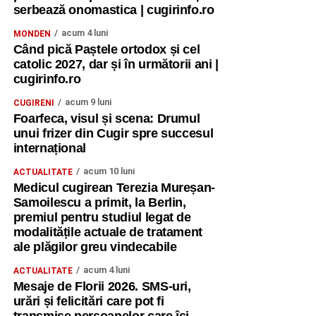
serbează onomastica | cugirinfo.ro
acum 4 luni
MONDEN
Când pică Paștele ortodox și cel
catolic 2027, dar și în următorii ani |
cugirinfo.ro
acum 9 luni
CUGIRENI
Foarfeca, visul și scena: Drumul
unui frizer din Cugir spre succesul
internațional
acum 10 luni
ACTUALITATE
Medicul cugirean Terezia Mureșan-
Samoilescu a primit, la Berlin,
premiul pentru studiul legat de
modalitățile actuale de tratament
ale plăgilor greu vindecabile
acum 4 luni
ACTUALITATE
Mesaje de Florii 2026. SMS-uri,
urări și felicitări care pot fi