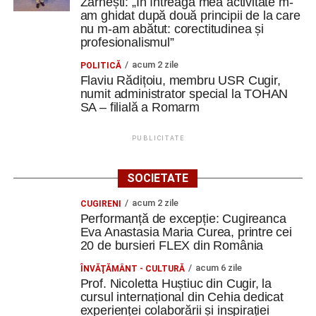
Zărnești: „În întreaga mea activitate m-
am ghidat după două principii de la care
nu m-am abătut: corectitudinea și
profesionalismul”
acum 2 zile
POLITICĂ
Flaviu Rădițoiu, membru USR Cugir,
numit administrator special la TOHAN
SA – filială a Romarm
PUBLICITATE
SOCIETATE
acum 2 zile
CUGIRENI
Performanță de excepție: Cugireanca
Eva Anastasia Maria Curea, printre cei
20 de bursieri FLEX din România
acum 6 zile
ÎNVĂŢĂMÂNT - CULTURĂ
Prof. Nicoletta Huștiuc din Cugir, la
cursul internațional din Cehia dedicat
experienței colaborării și inspirației