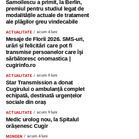
Samoilescu a primit, la Berlin,
premiul pentru studiul legat de
modalitățile actuale de tratament
ale plăgilor greu vindecabile
acum 4 luni
ACTUALITATE
Mesaje de Florii 2026. SMS-uri,
urări și felicitări care pot fi
transmise persoanelor care îşi
sărbătoresc onomastica |
cugirinfo.ro
acum 9 luni
ACTUALITATE
Star Transmission a donat
Cugirului o ambulanță complet
echipată, destinată urgențelor
sociale din oraș
acum 9 luni
ACTUALITATE
Medic urolog nou, la Spitalul
orășenesc Cugir
acum 4 luni
MONDEN