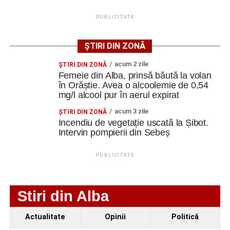
câteva beanbag-uri pentru un plus de confort, iar la fața
locului vor putea fi cumpărate popcorn, băuturi răcoritoare
PUBLICITATE
și alte gustări specifice unei seri de cinema.
ȘTIRI DIN ZONĂ
Cei care doresc să participe sunt încurajați să vină cu o
pătură sau un scaun pliant, pentru a se bucura în cele mai
acum 2 zile
ŞTIRI DIN ZONĂ
bune condiții de proiecțiile în aer liber.
Femeie din Alba, prinsă băută la volan
în Orăștie. Avea o alcoolemie de 0,54
mg/l alcool pur în aerul expirat
Evenimentul se adresează întregii familii și promite trei
seri de relaxare și divertisment sub cerul liber, în Parcul
acum 3 zile
ŞTIRI DIN ZONĂ
Stadion din Cugir.
Incendiu de vegetație uscată la Șibot.
Intervin pompierii din Sebeș
PUBLICITATE
Adaugă cugirinfo.ro ca sursă
preferată pe Google
Stiri din Alba
Ultimele știri din Cugir
Actualitate
Opinii
Politică