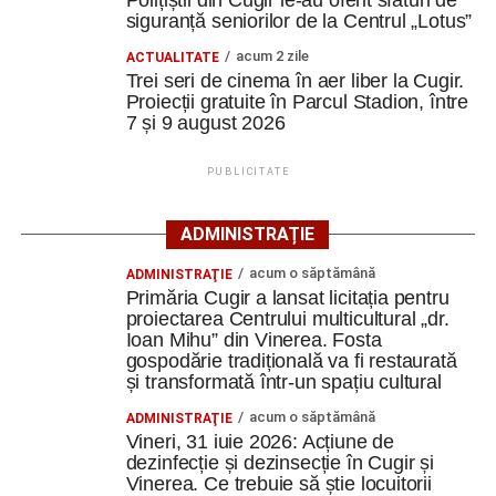
Polițiștii din Cugir le-au oferit sfaturi de
regizate de James Cameron, cu o nouă aventură în
Facebook
Messenger
WhatsApp
Twitter
Email
siguranță seniorilor de la Centrul „Lotus”
universul Pandora.
acum 2 zile
ACTUALITATE
Sâmbătă, 8 august
Trei seri de cinema în aer liber la Cugir.
Proiecții gratuite în Parcul Stadion, între
7 și 9 august 2026
17:00 – „Paddington în Peru”
– o nouă aventură a
îndrăgitului ursuleț;
PUBLICITATE
19:00 – „F1: The Movie”
– film inspirat din lumea
Formulei 1, cu Brad Pitt în rolul principal.
ADMINISTRAȚIE
Duminică, 9 august
acum o săptămână
ADMINISTRAŢIE
Primăria Cugir a lansat licitația pentru
17:00 – „Wonka”
– povestea începuturilor
proiectarea Centrului multicultural „dr.
celebrului Willy Wonka;
Ioan Mihu” din Vinerea. Fosta
gospodărie tradițională va fi restaurată
19:00 – „A Complete Unknown”
– dramă
și transformată într-un spațiu cultural
biografică despre primii ani din cariera legendarului
acum o săptămână
ADMINISTRAŢIE
Bob Dylan.
Vineri, 31 iuie 2026: Acțiune de
dezinfecție și dezinsecție în Cugir și
Organizatorii anunță că participanții vor avea la dispoziție
Vinerea. Ce trebuie să știe locuitorii