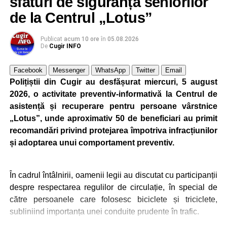
sfaturi de siguranță seniorilor
de la Centrul „Lotus”
Publicat
acum 10 ore
în
05.08.2026
De
Cugir INFO
Facebook
Messenger
WhatsApp
Twitter
Email
Polițiștii din Cugir au desfășurat miercuri, 5 august
2026, o activitate preventiv-informativă la Centrul de
asistență și recuperare pentru persoane vârstnice
„Lotus”, unde aproximativ 50 de beneficiari au primit
recomandări privind protejarea împotriva infracțiunilor
și adoptarea unui comportament preventiv.
În cadrul întâlnirii, oamenii legii au discutat cu participanții
despre respectarea regulilor de circulație, în special de
către persoanele care folosesc biciclete și triciclete,
subliniind importanța unei conduite prudente în trafic.