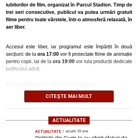
subliniind că prevenția rămâne cea mai eficientă metodă
iubitorilor de film, organizat în Parcul Stadion. Timp de
de protecție.
trei seri consecutive, publicul va putea urmări gratuit
filme pentru toate vârstele, într-o atmosferă relaxată, în
aer liber.
Adaugă cugirinfo.ro ca sursă
preferată pe Google
Accesul este liber, iar programul este împărțit în două
secțiuni: de la
ora 17:00
vor fi proiectate filme de animație
pentru copii, iar de la
ora 19:00
vor rula producții dedicate
Ultimele știri din Cugir
publicului adult.
„Roș-albaștrii”, eliminare din Cupa României:
Programul proiecțiilor
Metalurgistul Cugir – Jiul Petroșani 0-1 (0-0)
CITEȘTE MAI MULT
Vineri, 7 august
Polițiștii din Cugir le-au oferit sfaturi de siguranță
seniorilor de la Centrul „Lotus”
17:00 – „Wish”
– animație muzicală despre o lume
Ilie Arion de la „Metalurgistul” Cugir – locul III, la
în care dorințele prind viață;
ACTUALITATE
concursul de șah rapid de la Alba Iulia
19:00 – „Avatar 3”
– continuarea celebrei serii
acum 10 ore
ACTUALITATE