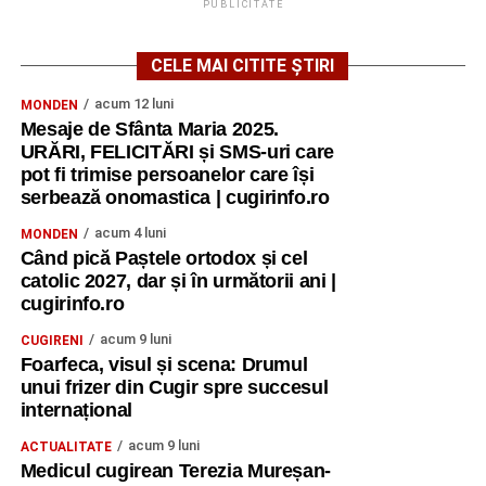
PUBLICITATE
CELE MAI CITITE ȘTIRI
acum 12 luni
MONDEN
Mesaje de Sfânta Maria 2025.
URĂRI, FELICITĂRI și SMS-uri care
pot fi trimise persoanelor care își
serbează onomastica | cugirinfo.ro
acum 4 luni
MONDEN
Când pică Paștele ortodox și cel
catolic 2027, dar și în următorii ani |
cugirinfo.ro
acum 9 luni
CUGIRENI
Foarfeca, visul și scena: Drumul
unui frizer din Cugir spre succesul
internațional
acum 9 luni
ACTUALITATE
Medicul cugirean Terezia Mureșan-