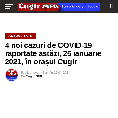
ACTUALITATE
4 noi cazuri de COVID-19
raportate astăzi, 25 ianuarie
2021, în orașul Cugir
Publicat
acum 6 ani
în
25.01.2021
De
Cugir INFO