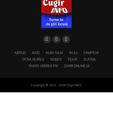
ABRUD
AIUD
ALBA IULIA
BLAJ
CAMPENI
OCNA MURES
SEBES
TEIUS
ZLATNA
RADIO UNIREA FM
ZIAREONLINE24
Copyright © 2012 - 2026 Cugir INFO