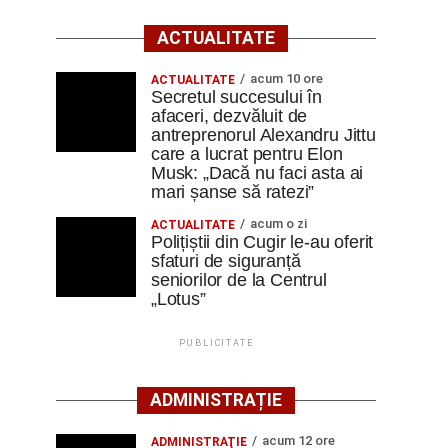
ACTUALITATE
acum 10 ore
ACTUALITATE
Secretul succesului în
afaceri, dezvăluit de
antreprenorul Alexandru Jittu
care a lucrat pentru Elon
Musk: „Dacă nu faci asta ai
mari șanse să ratezi”
acum o zi
ACTUALITATE
Polițiștii din Cugir le-au oferit
sfaturi de siguranță
seniorilor de la Centrul
„Lotus”
PUBLICITATE
ADMINISTRAȚIE
acum 12 ore
ADMINISTRAŢIE