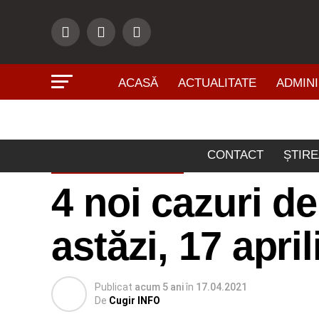
ACASĂ
ACTUALITATE
ADMINI
CONTACT
ȘTIRE
ACTUALITATE
4 noi cazuri d
astăzi, 17 apri
Publicat
acum 5 ani
în
17.04.2021
De
Cugir INFO