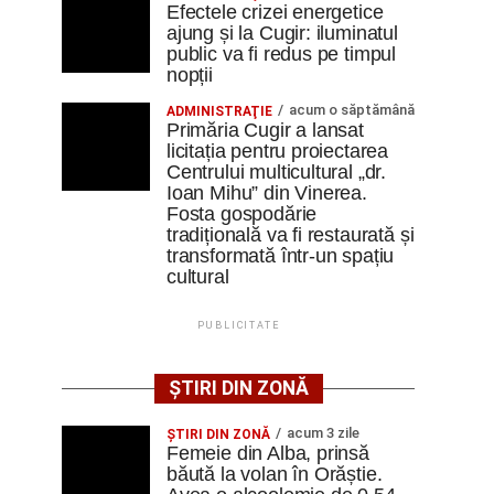
Efectele crizei energetice
ajung și la Cugir: iluminatul
public va fi redus pe timpul
nopții
acum o săptămână
ADMINISTRAŢIE
Primăria Cugir a lansat
licitația pentru proiectarea
Centrului multicultural „dr.
Ioan Mihu” din Vinerea.
Fosta gospodărie
tradițională va fi restaurată și
transformată într-un spațiu
cultural
PUBLICITATE
ȘTIRI DIN ZONĂ
acum 3 zile
ŞTIRI DIN ZONĂ
Femeie din Alba, prinsă
băută la volan în Orăștie.