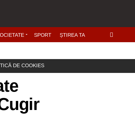
OCIETATE
SPORT
ȘTIREA TA
ITICĂ DE COOKIES
ate
 Cugir