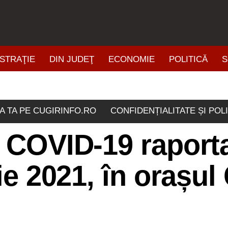
STRAŢIE
DIN JUDEŢ
ECONOMIE
POLITICĂ
S
ŞTIRI DIN ZONĂ
A TA PE CUGIRINFO.RO
CONFIDENȚIALITATE ȘI POL
e COVID-19 raport
lie 2021, în orașul