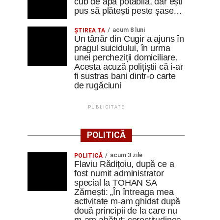
cub de apă potabilă, dar ești
pus să plătești peste șase…
acum 8 luni
ȘTIREA TA
Un tânăr din Cugir a ajuns în
pragul suicidului, în urma
unei percheziții domiciliare.
Acesta acuză polițiștii că i-ar
fi sustras bani dintr-o carte
de rugăciuni
PUBLICITATE
POLITICĂ
acum 3 zile
POLITICĂ
Flaviu Rădițoiu, după ce a
fost numit administrator
special la TOHAN SA
Zărnești: „În întreaga mea
activitate m-am ghidat după
două principii de la care nu