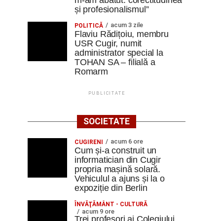
m-am abătut: corectitudinea
și profesionalismul”
acum 3 zile
POLITICĂ
Flaviu Rădițoiu, membru
USR Cugir, numit
administrator special la
TOHAN SA – filială a
Romarm
PUBLICITATE
SOCIETATE
acum 6 ore
CUGIRENI
Cum și-a construit un
informatician din Cugir
propria mașină solară.
Vehiculul a ajuns și la o
expoziție din Berlin
ÎNVĂŢĂMÂNT - CULTURĂ
acum 9 ore
Trei profesori ai Colegiului