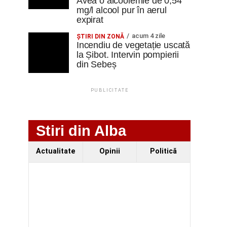
Avea o alcoolemie de 0,54
mg/l alcool pur în aerul
expirat
acum 4 zile
ŞTIRI DIN ZONĂ
Incendiu de vegetație uscată
la Șibot. Intervin pompierii
din Sebeș
PUBLICITATE
Stiri din Alba
Actualitate
Opinii
Politică