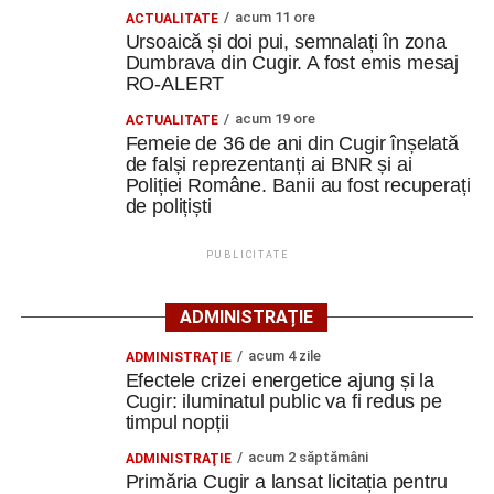
acum 11 ore
ACTUALITATE
integrală a prejudiciului. Agentul principal de poliție Bota
Facebook
Messenger
WhatsApp
Twitter
Email
Ursoaică și doi pui, semnalați în zona
Cătălin Mihai, din cadrul Compartimentului de Investigații
Dumbrava din Cugir. A fost emis mesaj
Criminale, a desfășurat cu operativitate activitățile
RO-ALERT
specifice, sub supravegherea Parchetului de pe lângă
acum 19 ore
ACTUALITATE
Judecătoria Alba Iulia.
Femeie de 36 de ani din Cugir înșelată
de falși reprezentanți ai BNR și ai
Polițiștii au reușit să blocheze suma transferată și să
Poliției Române. Banii au fost recuperați
recupereze integral cei
de polițiști
68.989 de lei
, bani care au fost
restituiți persoanei vătămate.
PUBLICITATE
Cercetările continuă sub aspectul săvârșirii infracțiunii de
înșelăciune, în vederea identificării autorilor.
ADMINISTRAȚIE
Poliția avertizează: nu vă lăsați
acum 4 zile
ADMINISTRAŢIE
Efectele crizei energetice ajung și la
convinși de documente trimise
Cugir: iluminatul public va fi redus pe
timpul nopții
online
acum 2 săptămâni
ADMINISTRAŢIE
Primăria Cugir a lansat licitația pentru