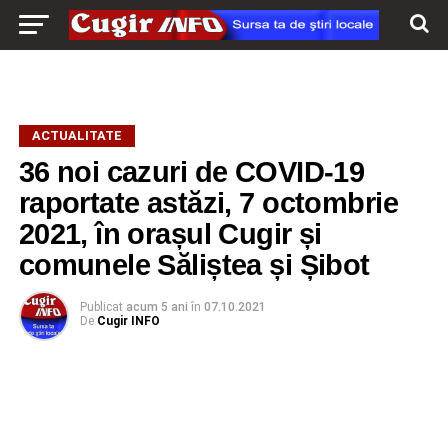
ACTUALITATE
36 noi cazuri de COVID-19
raportate astăzi, 7 octombrie
2021, în orașul Cugir și
comunele Săliștea și Șibot
Publicat
acum 5 ani
în
07.10.2021
De
Cugir INFO