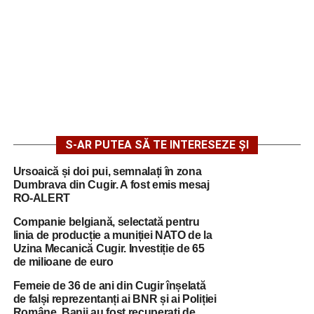
S-AR PUTEA SĂ TE INTERESEZE ȘI
Ursoaică și doi pui, semnalați în zona
Dumbrava din Cugir. A fost emis mesaj
RO-ALERT
Companie belgiană, selectată pentru
linia de producție a muniției NATO de la
Uzina Mecanică Cugir. Investiție de 65
de milioane de euro
Femeie de 36 de ani din Cugir înșelată
de falși reprezentanți ai BNR și ai Poliției
Române. Banii au fost recuperați de