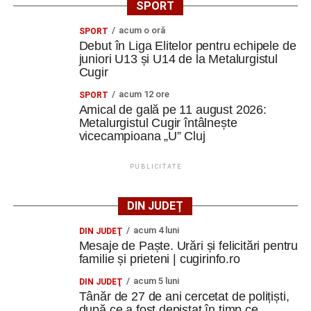
SPORT
acum o oră
SPORT
Debut în Liga Elitelor pentru echipele de
juniori U13 și U14 de la Metalurgistul
Cugir
acum 12 ore
SPORT
Amical de gală pe 11 august 2026:
Metalurgistul Cugir întâlnește
vicecampioana „U” Cluj
PUBLICITATE
DIN JUDEȚ
acum 4 luni
DIN JUDEŢ
Mesaje de Paște. Urări și felicitări pentru
familie și prieteni | cugirinfo.ro
acum 5 luni
DIN JUDEŢ
Tânăr de 27 de ani cercetat de polițiști,
după ce a fost depistat în timp ce