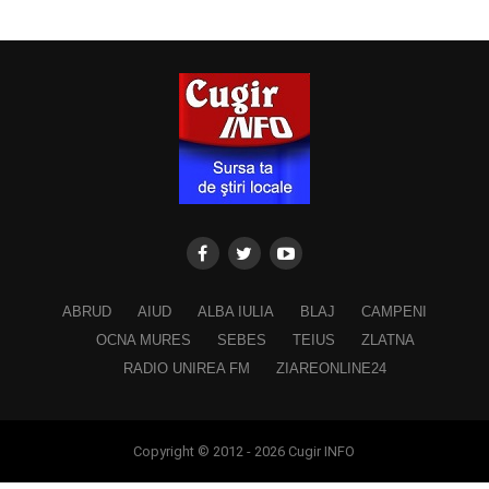
ABRUD
AIUD
ALBA IULIA
BLAJ
CAMPENI
OCNA MURES
SEBES
TEIUS
ZLATNA
RADIO UNIREA FM
ZIAREONLINE24
Copyright © 2012 - 2026 Cugir INFO