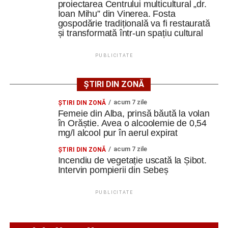
Polițiștii atrag atenția că fotografiile unor legitimații sau
proiectarea Centrului multicultural „dr.
Ioan Mihu” din Vinerea. Fosta
documente oficiale pot fi falsificate sau chiar generate cu
gospodărie tradițională va fi restaurată
ajutorul inteligenței artificiale.
și transformată într-un spațiu cultural
„Nu vă încredeți în «documentele» pe care aceștia vi
PUBLICITATE
le transmit! Verificați, ÎNTOTDEAUNA, informațiile pe
care le primiți și nu acționați sub impulsul
ȘTIRI DIN ZONĂ
momentului!”
, este recomandarea transmisă de polițiști.
acum 7 zile
ŞTIRI DIN ZONĂ
Reprezentanții Poliției reamintesc că polițiștii, medicii,
Femeie din Alba, prinsă băută la volan
reprezentanții BNR, ANAF sau ai altor instituții nu solicită
în Orăștie. Avea o alcoolemie de 0,54
telefonic cetățenilor să inițieze transferuri bancare sau să
mg/l alcool pur în aerul expirat
le comunice date personale.
acum 7 zile
ŞTIRI DIN ZONĂ
Incendiu de vegetație uscată la Șibot.
În cazul unor apeluri suspecte, este recomandat ca
Intervin pompierii din Sebeș
informațiile primite să fie verificate direct cu instituția
invocată de apelant, iar orice solicitare neobișnuită de
PUBLICITATE
transfer de bani sau furnizare de date personale să fie
tratată cu maximă prudență.