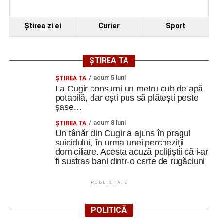
Cugir întâlnește vicecampioana „U” Cluj
Ştirea zilei
Curier
Sport
Facebook
Messenger
WhatsApp
Twitter
Email
ȘTIREA TA
acum 5 luni
ȘTIREA TA
La Cugir consumi un metru cub de apă
potabilă, dar ești pus să plătești peste
șase…
acum 8 luni
ȘTIREA TA
Un tânăr din Cugir a ajuns în pragul
suicidului, în urma unei percheziții
domiciliare. Acesta acuză polițiștii că i-ar
fi sustras bani dintr-o carte de rugăciuni
PUBLICITATE
POLITICĂ