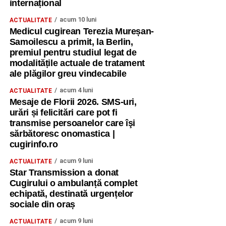
internațional
acum 10 luni
ACTUALITATE
Medicul cugirean Terezia Mureșan-
Samoilescu a primit, la Berlin,
premiul pentru studiul legat de
modalitățile actuale de tratament
ale plăgilor greu vindecabile
acum 4 luni
ACTUALITATE
Mesaje de Florii 2026. SMS-uri,
urări și felicitări care pot fi
transmise persoanelor care îşi
sărbătoresc onomastica |
cugirinfo.ro
acum 9 luni
ACTUALITATE
Star Transmission a donat
Cugirului o ambulanță complet
echipată, destinată urgențelor
sociale din oraș
acum 9 luni
ACTUALITATE