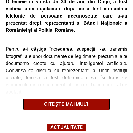
O femeie în vârstă de 36 de ani, din Cugir, a fost
alungare. Intervenția s-a desfășurat în condiții de
victima unei înșelăciuni după ce a fost contactată
siguranță, fără ca populația, echipajul sau animalele
telefonic de persoane necunoscute care s-au
sălbatice să fie puse în pericol”,
a mai transmis IJJ Alba.
prezentat drept reprezentanți ai Băncii Naționale a
României și ai Poliției Române.
Adaugă cugirinfo.ro ca sursă
Pentru a-i câștiga încrederea, suspecții i-au transmis
preferată pe Google
fotografii ale unor documente de legitimare, precum și alte
documente create cu ajutorul inteligenței artificiale.
Convinsă că discută cu reprezentanți ai unor instituții
Ultimele știri din Cugir
oficiale, femeia a fost determinată să își transfere
economiile din contul curent într-un cont bancar indicat de
Debut în Liga Elitelor pentru echipele de juniori U13
apelanți.
și U14 de la Metalurgistul Cugir
CITEȘTE MAI MULT
Ursoaică și doi pui, semnalați în zona Dumbrava din
La scurt timp după efectuarea transferului, femeia și-a dat
Cugir. A fost emis mesaj RO-ALERT
seama că a fost victima unei înșelăciuni și a sesizat
Poliția Orașului Cugir.
Amical de gală pe 11 august 2026: Metalurgistul
ACTUALITATE
Cugir întâlnește vicecampioana „U” Cluj
Intervenția rapidă a polițiștilor a făcut posibilă recuperarea