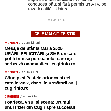
conducea băut și fără permis un ATV, pe
raza localității Unirea
PUBLICITATE
CELE MAI CITITE ȘTIRI
acum 12 luni
MONDEN
Mesaje de Sfânta Maria 2025.
URĂRI, FELICITĂRI și SMS-uri care
pot fi trimise persoanelor care își
serbează onomastica | cugirinfo.ro
acum 4 luni
MONDEN
Când pică Paștele ortodox și cel
catolic 2027, dar și în următorii ani |
cugirinfo.ro
acum 9 luni
CUGIRENI
Foarfeca, visul și scena: Drumul
unui frizer din Cugir spre succesul