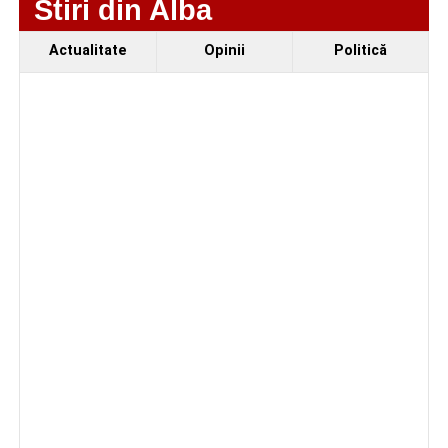
Stiri din Alba
Polițiștii îl felicită pe agentul principal de poliție Bota
Cătălin Mihai pentru operativitatea de care a dat dovadă
Actualitate
Opinii
Politică
și pentru recuperarea integrală a banilor persoanei
vătămate.
Adaugă cugirinfo.ro ca sursă
preferată pe Google
Ultimele știri din Cugir
Debut în Liga Elitelor pentru echipele de juniori U13
și U14 de la Metalurgistul Cugir
Ursoaică și doi pui, semnalați în zona Dumbrava din
Cugir. A fost emis mesaj RO-ALERT
Amical de gală pe 11 august 2026: Metalurgistul