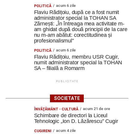
acum 6 zile
POLITICĂ
Flaviu Rădițoiu, după ce a fost numit
administrator special la TOHAN SA
Zărnești: „În întreaga mea activitate m-
am ghidat după două principii de la care
nu m-am abătut: corectitudinea și
profesionalismul”
acum 6 zile
POLITICĂ
Flaviu Rădițoiu, membru USR Cugir,
numit administrator special la TOHAN
SA – filială a Romarm
PUBLICITATE
SOCIETATE
acum 21 de ore
ÎNVĂŢĂMÂNT - CULTURĂ
Schimbare de directori la Liceul
Tehnologic „Ion D. Lăzărescu” Cugir
acum 4 zile
CUGIRENI