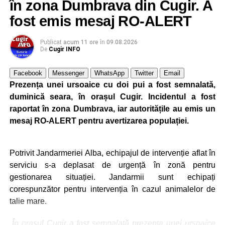
în zona Dumbrava din Cugir. A
fost emis mesaj RO-ALERT
Publicat
acum 11 ore
în
09.08.2026
De
Cugir INFO
Facebook
Messenger
WhatsApp
Twitter
Email
Prezența unei ursoaice cu doi pui a fost semnalată,
duminică seara, în orașul Cugir. Incidentul a fost
raportat în zona Dumbrava, iar autoritățile au emis un
mesaj RO-ALERT pentru avertizarea populației.
Potrivit Jandarmeriei Alba, echipajul de intervenție aflat în
serviciu s-a deplasat de urgență în zonă pentru
gestionarea situației. Jandarmii sunt echipați
corespunzător pentru intervenția în cazul animalelor de
talie mare.
„În orașul Cugir a fost semnalată prezența unei ursoaice