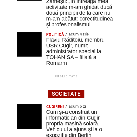
Zărnești: „În întreaga mea
activitate m-am ghidat după
două principii de la care nu
m-am abătut: corectitudinea
și profesionalismul”
acum 4 zile
POLITICĂ
Flaviu Rădițoiu, membru
USR Cugir, numit
administrator special la
TOHAN SA – filială a
Romarm
PUBLICITATE
SOCIETATE
acum o zi
CUGIRENI
Cum și-a construit un
informatician din Cugir
propria mașină solară.
Vehiculul a ajuns și la o
expoziție din Berlin