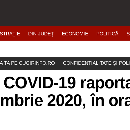
STRAŢIE
DIN JUDEŢ
ECONOMIE
POLITICĂ
S
ŞTIRI DIN ZONĂ
A TA PE CUGIRINFO.RO
CONFIDENȚIALITATE ȘI POL
e COVID-19 raport
embrie 2020, în or