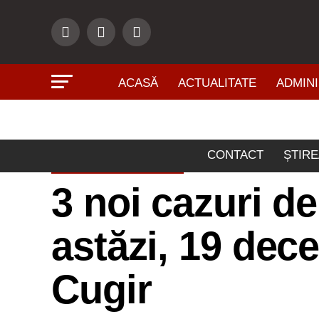
ACASĂ
ACTUALITATE
ADMINI
CONTACT
ȘTIRE
ACTUALITATE
3 noi cazuri d
astăzi, 19 dec
Cugir