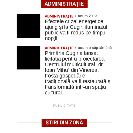
ADMINISTRAȚIE
acum 2 zile
ADMINISTRAŢIE
Efectele crizei energetice
ajung și la Cugir: iluminatul
public va fi redus pe timpul
nopții
acum o săptămână
ADMINISTRAŢIE
Primăria Cugir a lansat
licitația pentru proiectarea
Centrului multicultural „dr.
Ioan Mihu” din Vinerea.
Fosta gospodărie
tradițională va fi restaurată și
transformată într-un spațiu
cultural
PUBLICITATE
ȘTIRI DIN ZONĂ