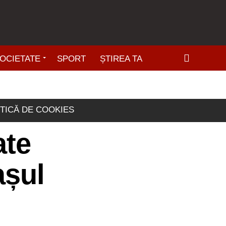
OCIETATE
SPORT
ȘTIREA TA
ITICĂ DE COOKIES
ate
așul