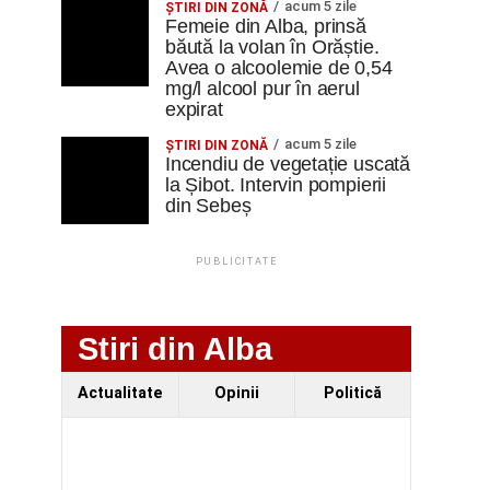
acum 5 zile
ŞTIRI DIN ZONĂ
Femeie din Alba, prinsă
băută la volan în Orăștie.
Avea o alcoolemie de 0,54
mg/l alcool pur în aerul
expirat
acum 5 zile
ŞTIRI DIN ZONĂ
Incendiu de vegetație uscată
la Șibot. Intervin pompierii
din Sebeș
PUBLICITATE
Stiri din Alba
Actualitate
Opinii
Politică