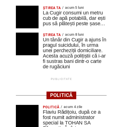
acum 5 luni
ȘTIREA TA
La Cugir consumi un metru
cub de apă potabilă, dar ești
pus să plătești peste șase…
acum 8 luni
ȘTIREA TA
Un tânăr din Cugir a ajuns în
pragul suicidului, în urma
unei percheziții domiciliare.
Acesta acuză polițiștii că i-ar
fi sustras bani dintr-o carte
de rugăciuni
PUBLICITATE
POLITICĂ
acum 4 zile
POLITICĂ
Flaviu Rădițoiu, după ce a
fost numit administrator
special la TOHAN SA