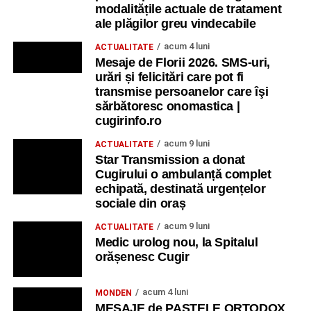
modalitățile actuale de tratament
ale plăgilor greu vindecabile
acum 4 luni
ACTUALITATE
Mesaje de Florii 2026. SMS-uri,
urări și felicitări care pot fi
transmise persoanelor care îşi
sărbătoresc onomastica |
cugirinfo.ro
acum 9 luni
ACTUALITATE
Star Transmission a donat
Cugirului o ambulanță complet
echipată, destinată urgențelor
sociale din oraș
acum 9 luni
ACTUALITATE
Medic urolog nou, la Spitalul
orășenesc Cugir
acum 4 luni
MONDEN
MESAJE de PASTELE ORTODOX