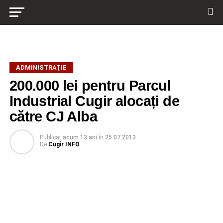
ADMINISTRAŢIE
200.000 lei pentru Parcul
Industrial Cugir alocați de
către CJ Alba
Publicat
acum 13 ani
în
25.07.2013
De
Cugir INFO