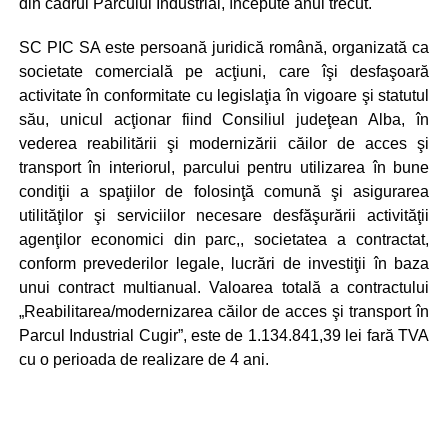
din cadrul Parcului Industrial, începute anul trecut.
SC PIC SA este persoană juridică română, organizată ca
societate comercială pe acţiuni, care îşi desfaşoară
activitate în conformitate cu legislaţia în vigoare şi statutul
său, unicul acţionar fiind Consiliul judeţean Alba, în
vederea reabilitării şi modernizării căilor de acces şi
transport în interiorul, parcului pentru utilizarea în bune
condiţii a spaţiilor de folosinţă comună şi asigurarea
utilităţilor şi serviciilor necesare desfăşurării activităţii
agenţilor economici din parc,, societatea a contractat,
conform prevederilor legale, lucrări de investiţii în baza
unui contract multianual. Valoarea totală a contractului
„Reabilitarea/modernizarea căilor de acces şi transport în
Parcul Industrial Cugir”, este de 1.134.841,39 lei fară TVA
cu o perioada de realizare de 4 ani.