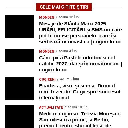
CELE MAI CITITE ȘTIRI
acum 12 luni
MONDEN
Mesaje de Sfânta Maria 2025.
URĂRI, FELICITĂRI și SMS-uri care
pot fi trimise persoanelor care își
serbează onomastica | cugirinfo.ro
acum 4 luni
MONDEN
Când pică Paștele ortodox și cel
catolic 2027, dar și în următorii ani |
cugirinfo.ro
acum 9 luni
CUGIRENI
Foarfeca, visul și scena: Drumul
unui frizer din Cugir spre succesul
internațional
acum 10 luni
ACTUALITATE
Medicul cugirean Terezia Mureșan-
Samoilescu a primit, la Berlin,
premiul pentru studiul legat de