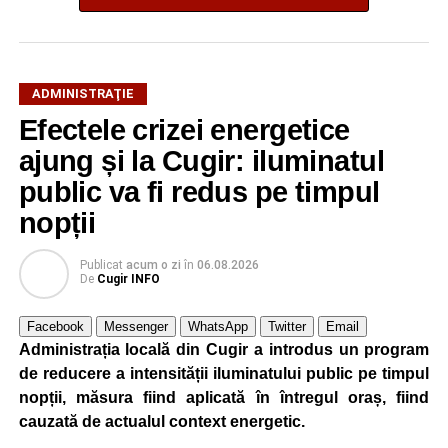
ADMINISTRAŢIE
Efectele crizei energetice
ajung și la Cugir: iluminatul
public va fi redus pe timpul
nopții
Publicat
acum o zi
în
06.08.2026
De
Cugir INFO
Facebook
Messenger
WhatsApp
Twitter
Email
Administrația locală din Cugir a introdus un program
de reducere a intensității iluminatului public pe timpul
nopții, măsura fiind aplicată în întregul oraș, fiind
cauzată de actualul context energetic.