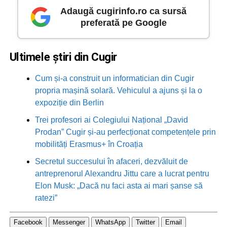
Adaugă cugirinfo.ro ca sursă
preferată pe Google
Ultimele știri din Cugir
Cum și-a construit un informatician din Cugir
propria mașină solară. Vehiculul a ajuns și la o
expoziție din Berlin
Trei profesori ai Colegiului Național „David
Prodan” Cugir și-au perfecționat competențele prin
mobilități Erasmus+ în Croația
Secretul succesului în afaceri, dezvăluit de
antreprenorul Alexandru Jittu care a lucrat pentru
Elon Musk: „Dacă nu faci asta ai mari șanse să
ratezi”
Facebook
Messenger
WhatsApp
Twitter
Email