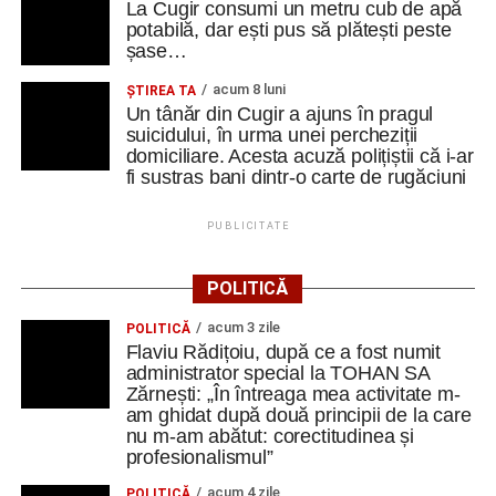
La Cugir consumi un metru cub de apă
dezvoltarea vieții culturale din zonă.
potabilă, dar ești pus să plătești peste
șase…
acum 8 luni
ȘTIREA TA
Un tânăr din Cugir a ajuns în pragul
Adaugă cugirinfo.ro ca sursă
suicidului, în urma unei percheziții
preferată pe Google
domiciliare. Acesta acuză polițiștii că i-ar
fi sustras bani dintr-o carte de rugăciuni
Ultimele știri din Cugir
PUBLICITATE
Cum și-a construit un informatician din Cugir propria
POLITICĂ
mașină solară. Vehiculul a ajuns și la o expoziție din
Berlin
acum 3 zile
POLITICĂ
Flaviu Rădițoiu, după ce a fost numit
Trei profesori ai Colegiului Național „David Prodan”
administrator special la TOHAN SA
Cugir și-au perfecționat competențele prin
Zărnești: „În întreaga mea activitate m-
mobilități Erasmus+ în Croația
am ghidat după două principii de la care
nu m-am abătut: corectitudinea și
Secretul succesului în afaceri, dezvăluit de
profesionalismul”
antreprenorul Alexandru Jittu care a lucrat pentru
acum 4 zile
POLITICĂ