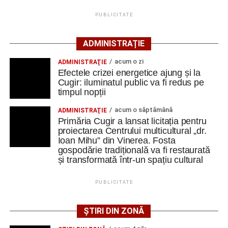
readusă la viață
PUBLICITATE
Ansamblul este situat pe strada Principală nr. 172 din
ADMINISTRAȚIE
Vinerea, pe un teren de aproximativ 1.975 de metri pătrați,
aflat în proprietatea administrației locale.
acum o zi
ADMINISTRAŢIE
Efectele crizei energetice ajung și la
Complexul este alcătuit din patru corpuri de clădire – fosta
Cugir: iluminatul public va fi redus pe
timpul nopții
magazie de fierărie, casa memorială, șura și șoprul-atelier
– care păstrează caracteristicile unei gospodării
acum o săptămână
ADMINISTRAŢIE
tradiționale din zonă. Curtea include elemente autentice,
Primăria Cugir a lansat licitația pentru
precum pavajul din piatră de râu și o fântână.
proiectarea Centrului multicultural „dr.
Ioan Mihu” din Vinerea. Fosta
gospodărie tradițională va fi restaurată
Clădirile au nevoie de lucrări
și transformată într-un spațiu cultural
ample de consolidare
PUBLICITATE
Potrivit documentației de licitație, expertizele tehnice au
identificat degradări importante ale construcțiilor. Printre
ȘTIRI DIN ZONĂ
acestea se numără infiltrații de apă, umiditate, degradarea