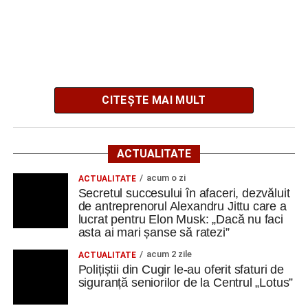
Secretul succesului în afaceri, dezvăluit de
antreprenorul Alexandru Jittu care a lucrat pentru
Elon Musk: „Dacă nu faci asta ai mari șanse să
ratezi”
Facebook
Messenger
WhatsApp
Twitter
Email
CITEȘTE MAI MULT
Contractul are o valoare estimată de
394.000 de lei, fără
TVA
, iar termenul limită pentru depunerea ofertelor este
ACTUALITATE
17 august 2026
.
acum o zi
ACTUALITATE
Secretul succesului în afaceri, dezvăluit
Investiția este derulată de Primăria Cugir în parteneriat cu
de antreprenorul Alexandru Jittu care a
Consiliul Județean Alba și urmărește restaurarea și
lucrat pentru Elon Musk: „Dacă nu faci
refuncționalizarea unui ansamblu gospodăresc tradițional
asta ai mari șanse să ratezi”
din localitatea Vinerea, care va deveni un centru destinat
acum 2 zile
ACTUALITATE
activităților culturale, educaționale și expoziționale.
Polițiștii din Cugir le-au oferit sfaturi de
siguranță seniorilor de la Centrul „Lotus”
O gospodărie tradițională va fi