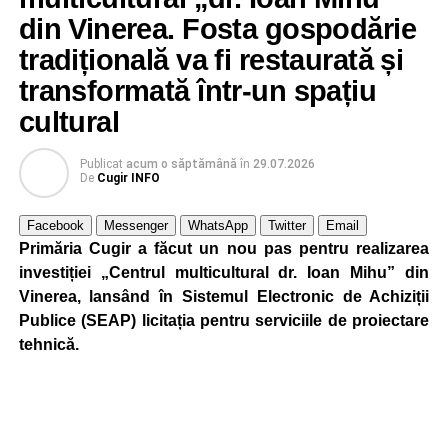
din Vinerea. Fosta gospodărie
Autoritățile locale precizează că reducerea intensității
este realizată astfel încât să fie menținut un nivel adecvat
tradițională va fi restaurată și
de iluminare pe timpul nopții.
transformată într-un spațiu
cultural
Publicat
acum o săptămână
în
29.07.2026
Adaugă cugirinfo.ro ca sursă
De
Cugir INFO
preferată pe Google
Facebook
Messenger
WhatsApp
Twitter
Email
Primăria Cugir a făcut un nou pas pentru realizarea
Ultimele știri din Cugir
investiției „Centrul multicultural dr. Ioan Mihu” din
Vinerea, lansând în Sistemul Electronic de Achiziții
Cum și-a construit un informatician din Cugir propria
Publice (SEAP) licitația pentru serviciile de proiectare
mașină solară. Vehiculul a ajuns și la o expoziție din
tehnică.
Berlin
Trei profesori ai Colegiului Național „David Prodan”
Cugir și-au perfecționat competențele prin
mobilități Erasmus+ în Croația