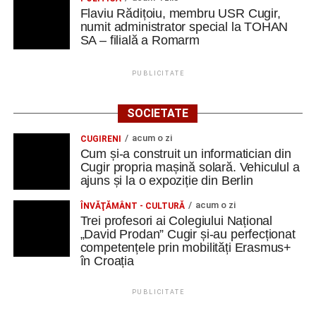
Elon Musk: „Dacă nu faci asta ai mari șanse să
Flaviu Rădițoiu, membru USR Cugir,
ratezi”
numit administrator special la TOHAN
SA – filială a Romarm
Facebook
Messenger
WhatsApp
Twitter
Email
PUBLICITATE
SOCIETATE
acum o zi
CUGIRENI
Cum și-a construit un informatician din
Cugir propria mașină solară. Vehiculul a
ajuns și la o expoziție din Berlin
acum o zi
ÎNVĂŢĂMÂNT - CULTURĂ
Trei profesori ai Colegiului Național
„David Prodan” Cugir și-au perfecționat
competențele prin mobilități Erasmus+
în Croația
PUBLICITATE