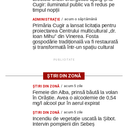
de protecție.
Cugir: iluminatul public va fi redus pe
O altă realizare pe care am avut-o aici a fost proiectarea
timpul nopții
în timp de o lună a unei cupele. Un aplicator de vopsea se
numește clopot, clopot de vopsea, și are o cupelă care se
acum o săptămână
ADMINISTRAŢIE
Primăria Cugir a lansat licitația pentru
Adaugă cugirinfo.ro ca sursă
învârte cu până la 70 de mii de rotații pe minut, făcând
proiectarea Centrului multicultural „dr.
preferată pe Google
atomizarea vopselei. Dumnezeu mi-a ajutat să fac într-o
Ioan Mihu” din Vinerea. Fosta
lună cupela asta, fără să mă inspir de niciunde, doar
gospodărie tradițională va fi restaurată
bazat pe fizică, pe mecanica fluidelor, pe electrostatică”
și transformată într-un spațiu cultural
, a
Ultimele știri din Cugir
spus Alexandru Jittu.
PUBLICITATE
„Roș-albaștrii”, o nouă victorie în meciurile de
pregătire: Metalurgistul Cugir – FC Inter Sibiu 1-0
ȘTIRI DIN ZONĂ
(0-0)
Constantin PREDESCU
acum 5 zile
ŞTIRI DIN ZONĂ
Cum și-a construit un informatician din Cugir propria
Femeie din Alba, prinsă băută la volan
mașină solară. Vehiculul a ajuns și la o expoziție din
în Orăștie. Avea o alcoolemie de 0,54
Berlin
mg/l alcool pur în aerul expirat
Adaugă cugirinfo.ro ca sursă
Trei profesori ai Colegiului Național „David Prodan”
preferată pe Google
acum 5 zile
ŞTIRI DIN ZONĂ
Cugir și-au perfecționat competențele prin
Incendiu de vegetație uscată la Șibot.
Intervin pompierii din Sebeș
mobilități Erasmus+ în Croația