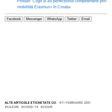
Prodan” Cugir și-au perfecționat competențele prin
mobilități Erasmus+ în Croația
Facebook
Messenger
WhatsApp
Twitter
Email
ALTE ARTICOLE ETICHETATE CU:
11 FEBRUARIE 2021
CAZURI
COVID-19
CUGIR