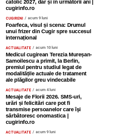
catolic 2027, dar și în următorii ani |
cugirinfo.ro
acum 9 luni
CUGIRENI
Foarfeca, visul și scena: Drumul
unui frizer din Cugir spre succesul
internațional
acum 10 luni
ACTUALITATE
Medicul cugirean Terezia Mureșan-
Samoilescu a primit, la Berlin,
premiul pentru studiul legat de
modalitățile actuale de tratament
ale plăgilor greu vindecabile
acum 4 luni
ACTUALITATE
Mesaje de Florii 2026. SMS-uri,
urări și felicitări care pot fi
transmise persoanelor care îşi
sărbătoresc onomastica |
cugirinfo.ro
acum 9 luni
ACTUALITATE