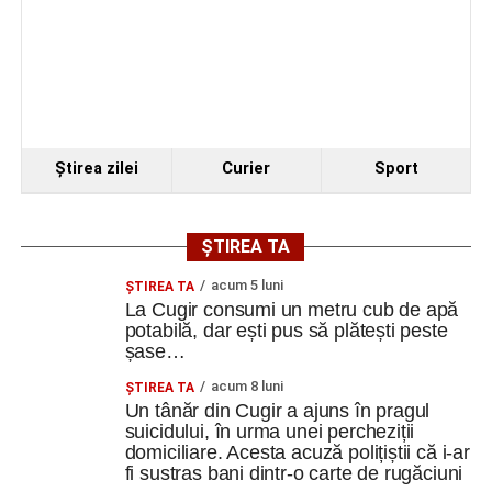
Ştirea zilei
Curier
Sport
ȘTIREA TA
acum 5 luni
ȘTIREA TA
La Cugir consumi un metru cub de apă
potabilă, dar ești pus să plătești peste
șase…
acum 8 luni
ȘTIREA TA
Un tânăr din Cugir a ajuns în pragul
suicidului, în urma unei percheziții
domiciliare. Acesta acuză polițiștii că i-ar
fi sustras bani dintr-o carte de rugăciuni