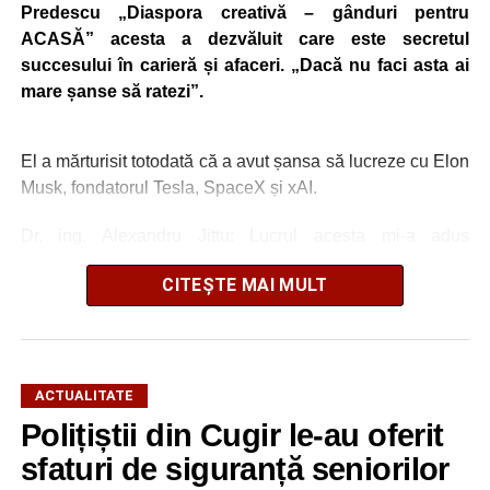
Predescu „Diaspora creativă – gânduri pentru
ACASĂ” acesta a dezvăluit care este secretul
succesului în carieră și afaceri. „Dacă nu faci asta ai
mare șanse să ratezi”.
El a mărturisit totodată că a avut șansa să lucreze cu Elon
Musk, fondatorul Tesla, SpaceX și xAI.
Dr. ing. Alexandru Jittu: Lucrul acesta mi-a adus
întotdeuna succes
CITEȘTE MAI MULT
„Nu am lucrat niciodată pentru guverne. În România am
lucrat la Uzina Mecanică Cugir care era întreprindere de
stat, însă în SUA sau în Canada, nu, doar în firme private
și aici bugetele sunt ale firmelor. Foarte mulți dintre
ACTUALITATE
președinții companiilor cu care am lucrat m-au apreciat
Polițiștii din Cugir le-au oferit
foarte mult pentru că eu nu am început niciodată un
sfaturi de siguranță seniorilor
proiect, o comandă, din ziua în care mi s-a dat, ci am