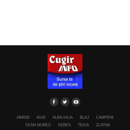
ABRUD
AIUD
ALBA IULIA
BLAJ
CAMPENI
OCNA MURES
SEBES
TEIUS
ZLATNA