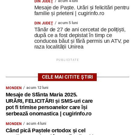
acum 4 luni
DIN JUDEŢ
Mesaje de Paște. Urări și felicitări pentru
familie și prieteni | cugirinfo.ro
acum 5 luni
DIN JUDEŢ
Tânăr de 27 de ani cercetat de polițiști,
după ce a fost depistat în timp ce
conducea băut și fără permis un ATV, pe
raza localității Unirea
PUBLICITATE
CELE MAI CITITE ȘTIRI
acum 12 luni
MONDEN
Mesaje de Sfânta Maria 2025.
URĂRI, FELICITĂRI și SMS-uri care
pot fi trimise persoanelor care își
serbează onomastica | cugirinfo.ro
acum 4 luni
MONDEN
Când pică Paștele ortodox și cel