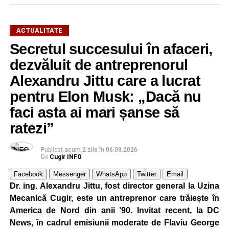
ACTUALITATE
Secretul succesului în afaceri,
dezvăluit de antreprenorul
Alexandru Jittu care a lucrat
pentru Elon Musk: „Dacă nu
faci asta ai mari șanse să
ratezi”
Publicat
acum 2 zile
în
06.08.2026
De
Cugir INFO
Facebook
Messenger
WhatsApp
Twitter
Email
Dr. ing. Alexandru Jittu, fost director general la Uzina
Mecanică Cugir, este un antreprenor care trăiește în
America de Nord din anii ’90. Invitat recent, la DC
News, în cadrul emisiunii moderate de Flaviu George