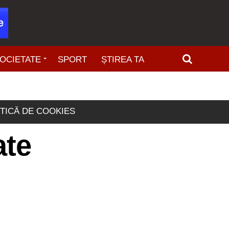
OCIETATE
SPORT
ȘTIREA TA
ITICĂ DE COOKIES
ate