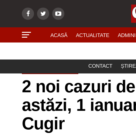
ACASĂ
ACTUALITATE
ADMINI
CONTACT
ȘTIRE
ACTUALITATE
2 noi cazuri d
astăzi, 1 ianua
Cugir