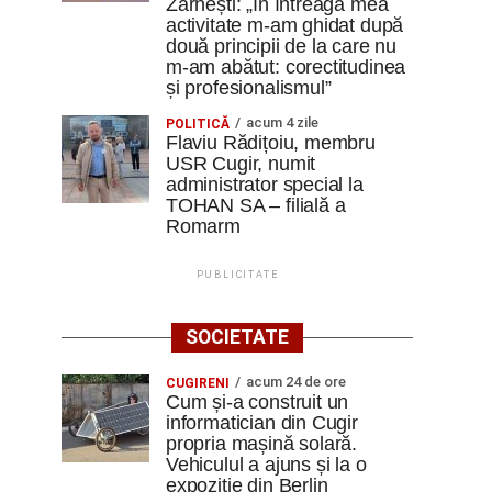
Zărnești: „În întreaga mea
activitate m-am ghidat după
două principii de la care nu
m-am abătut: corectitudinea
și profesionalismul”
acum 4 zile
POLITICĂ
Flaviu Rădițoiu, membru
USR Cugir, numit
administrator special la
TOHAN SA – filială a
Romarm
PUBLICITATE
SOCIETATE
acum 24 de ore
CUGIRENI
Cum și-a construit un
informatician din Cugir
propria mașină solară.
Vehiculul a ajuns și la o
expoziție din Berlin