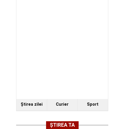
Ştirea zilei
Curier
Sport
ȘTIREA TA