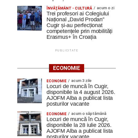
acum o zi
ÎNVĂŢĂMÂNT - CULTURĂ
Trei profesori ai Colegiului
Național „David Prodan”
Cugir și-au perfecționat
competențele prin mobilități
Erasmus+ în Croația
PUBLICITATE
ECONOMIE
acum 3 zile
ECONOMIE
Locuri de muncă în Cugir,
disponibile la 4 august 2026.
AJOFM Alba a publicat lista
posturilor vacante
acum o săptămână
ECONOMIE
Locuri de muncă în Cugir,
disponibile la 28 iulie 2026.
AJOFM Alba a publicat lista
posturilor vacante