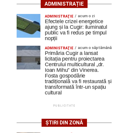
ADMINISTRAȚIE
acum o zi
ADMINISTRAŢIE
Efectele crizei energetice
ajung și la Cugir: iluminatul
public va fi redus pe timpul
nopții
acum o săptămână
ADMINISTRAŢIE
Primăria Cugir a lansat
licitația pentru proiectarea
Centrului multicultural „dr.
Ioan Mihu” din Vinerea.
Fosta gospodărie
tradițională va fi restaurată și
transformată într-un spațiu
cultural
PUBLICITATE
ȘTIRI DIN ZONĂ