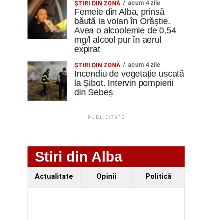
acum 4 zile
ŞTIRI DIN ZONĂ
Femeie din Alba, prinsă
băută la volan în Orăștie.
Avea o alcoolemie de 0,54
mg/l alcool pur în aerul
expirat
acum 4 zile
ŞTIRI DIN ZONĂ
Incendiu de vegetație uscată
la Șibot. Intervin pompierii
din Sebeș
PUBLICITATE
Stiri din Alba
Actualitate
Opinii
Politică