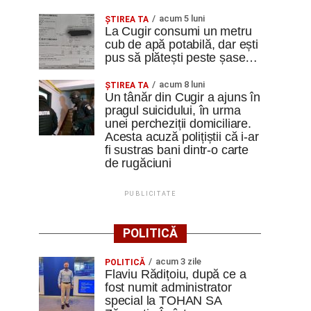
acum 5 luni
ȘTIREA TA
La Cugir consumi un metru
cub de apă potabilă, dar ești
pus să plătești peste șase…
acum 8 luni
ȘTIREA TA
Un tânăr din Cugir a ajuns în
pragul suicidului, în urma
unei percheziții domiciliare.
Acesta acuză polițiștii că i-ar
fi sustras bani dintr-o carte
de rugăciuni
PUBLICITATE
POLITICĂ
acum 3 zile
POLITICĂ
Flaviu Rădițoiu, după ce a
fost numit administrator
special la TOHAN SA