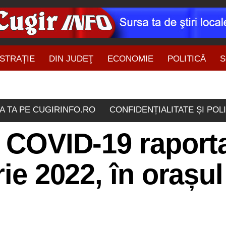
STRAŢIE
DIN JUDEŢ
ECONOMIE
POLITICĂ
S
ŞTIRI DIN ZONĂ
A TA PE CUGIRINFO.RO
CONFIDENȚIALITATE ȘI POL
e COVID-19 raport
rie 2022, în orașul