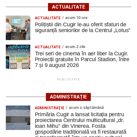
Ilie Arion de la „Metalurgistul” Cugir – locul III, la
în care dorințele prind viață;
ACTUALITATE
concursul de șah rapid de la Alba Iulia
19:00 – „Avatar 3”
– continuarea celebrei serii
acum 10 ore
ACTUALITATE
Polițiștii din Cugir le-au oferit sfaturi de
regizate de James Cameron, cu o nouă aventură în
Facebook
Messenger
WhatsApp
Twitter
Email
siguranță seniorilor de la Centrul „Lotus”
universul Pandora.
Sâmbătă, 8 august
acum 2 zile
ACTUALITATE
Trei seri de cinema în aer liber la Cugir.
17:00 – „Paddington în Peru”
– o nouă aventură a
Proiecții gratuite în Parcul Stadion, între
7 și 9 august 2026
îndrăgitului ursuleț;
19:00 – „F1: The Movie”
– film inspirat din lumea
PUBLICITATE
Formulei 1, cu Brad Pitt în rolul principal.
Duminică, 9 august
ADMINISTRAȚIE
acum o săptămână
ADMINISTRAŢIE
17:00 – „Wonka”
– povestea începuturilor
Primăria Cugir a lansat licitația pentru
celebrului Willy Wonka;
proiectarea Centrului multicultural „dr.
Ioan Mihu” din Vinerea. Fosta
19:00 – „A Complete Unknown”
– dramă
gospodărie tradițională va fi restaurată
biografică despre primii ani din cariera legendarului