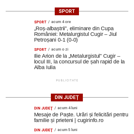
SPORT
acum 4 ore
SPORT
„Roș-albaștrii”, eliminare din Cupa
României: Metalurgistul Cugir – Jiul
Petroșani 0-1 (0-0)
acum o zi
SPORT
Ilie Arion de la „Metalurgistul” Cugir –
locul III, la concursul de șah rapid de la
Alba Iulia
PUBLICITATE
DIN JUDEȚ
acum 4 luni
DIN JUDEŢ
Mesaje de Paște. Urări și felicitări pentru
familie și prieteni | cugirinfo.ro
acum 5 luni
DIN JUDEŢ