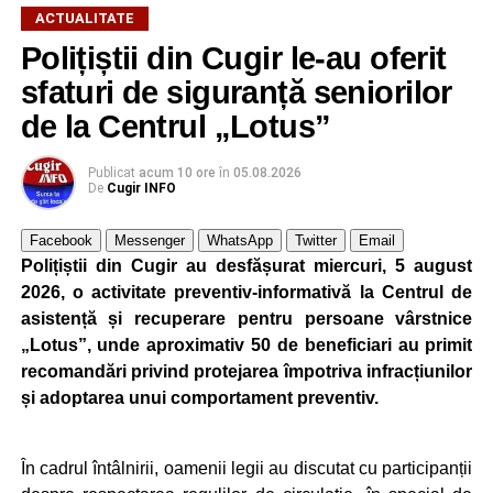
ACTUALITATE
Polițiștii din Cugir le-au oferit
sfaturi de siguranță seniorilor
de la Centrul „Lotus”
Publicat
acum 10 ore
în
05.08.2026
De
Cugir INFO
Facebook
Messenger
WhatsApp
Twitter
Email
Polițiștii din Cugir au desfășurat miercuri, 5 august
2026, o activitate preventiv-informativă la Centrul de
asistență și recuperare pentru persoane vârstnice
„Lotus”, unde aproximativ 50 de beneficiari au primit
recomandări privind protejarea împotriva infracțiunilor
și adoptarea unui comportament preventiv.
În cadrul întâlnirii, oamenii legii au discutat cu participanții