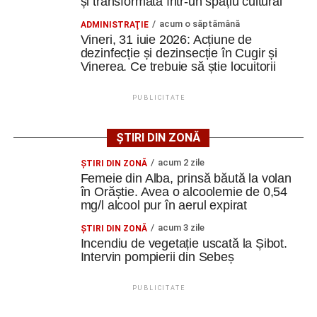
și transformată într-un spațiu cultural
Bob Dylan.
acum o săptămână
ADMINISTRAŢIE
Vineri, 31 iuie 2026: Acțiune de
Organizatorii anunță că participanții vor avea la dispoziție
dezinfecție și dezinsecție în Cugir și
câteva beanbag-uri pentru un plus de confort, iar la fața
Vinerea. Ce trebuie să știe locuitorii
locului vor putea fi cumpărate popcorn, băuturi răcoritoare
și alte gustări specifice unei seri de cinema.
PUBLICITATE
Cei care doresc să participe sunt încurajați să vină cu o
ȘTIRI DIN ZONĂ
pătură sau un scaun pliant, pentru a se bucura în cele mai
bune condiții de proiecțiile în aer liber.
acum 2 zile
ŞTIRI DIN ZONĂ
Femeie din Alba, prinsă băută la volan
Evenimentul se adresează întregii familii și promite trei
în Orăștie. Avea o alcoolemie de 0,54
mg/l alcool pur în aerul expirat
seri de relaxare și divertisment sub cerul liber, în Parcul
Stadion din Cugir.
acum 3 zile
ŞTIRI DIN ZONĂ
Incendiu de vegetație uscată la Șibot.
Intervin pompierii din Sebeș
Adaugă cugirinfo.ro ca sursă
PUBLICITATE
preferată pe Google