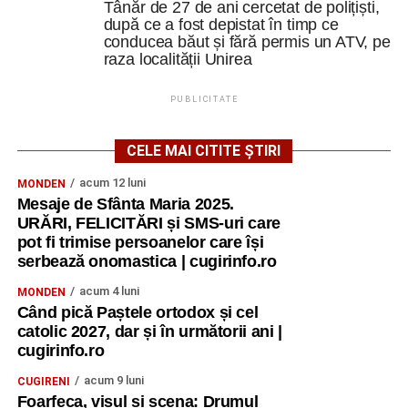
Tânăr de 27 de ani cercetat de polițiști,
după ce a fost depistat în timp ce
conducea băut și fără permis un ATV, pe
raza localității Unirea
PUBLICITATE
CELE MAI CITITE ȘTIRI
acum 12 luni
MONDEN
Mesaje de Sfânta Maria 2025.
URĂRI, FELICITĂRI și SMS-uri care
pot fi trimise persoanelor care își
serbează onomastica | cugirinfo.ro
acum 4 luni
MONDEN
Când pică Paștele ortodox și cel
catolic 2027, dar și în următorii ani |
cugirinfo.ro
acum 9 luni
CUGIRENI
Foarfeca, visul și scena: Drumul