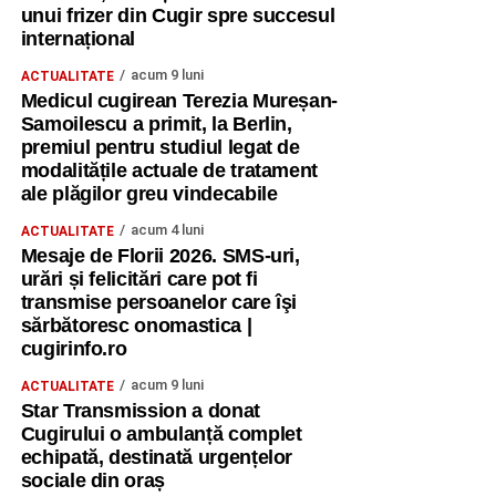
unui frizer din Cugir spre succesul
internațional
acum 9 luni
ACTUALITATE
Medicul cugirean Terezia Mureșan-
Samoilescu a primit, la Berlin,
premiul pentru studiul legat de
modalitățile actuale de tratament
ale plăgilor greu vindecabile
acum 4 luni
ACTUALITATE
Mesaje de Florii 2026. SMS-uri,
urări și felicitări care pot fi
transmise persoanelor care îşi
sărbătoresc onomastica |
cugirinfo.ro
acum 9 luni
ACTUALITATE
Star Transmission a donat
Cugirului o ambulanță complet
echipată, destinată urgențelor
sociale din oraș