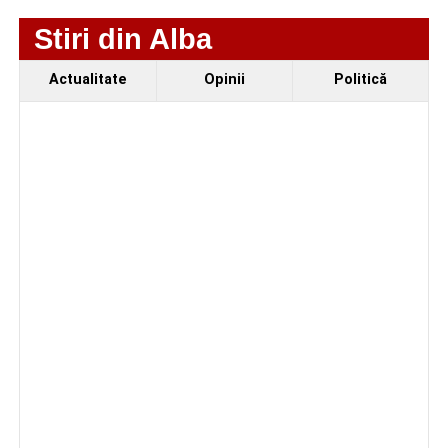
Stiri din Alba
Ultimele știri din Cugir
Actualitate
Opinii
Politică
„Roș-albaștrii”, eliminare din Cupa României:
Metalurgistul Cugir – Jiul Petroșani 0-1 (0-0)
Polițiștii din Cugir le-au oferit sfaturi de siguranță
seniorilor de la Centrul „Lotus”
Ilie Arion de la „Metalurgistul” Cugir – locul III, la
concursul de șah rapid de la Alba Iulia
Facebook
Messenger
WhatsApp
Twitter
Email