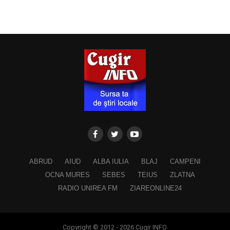
ABRUD
AIUD
ALBA IULIA
BLAJ
CAMPENI
OCNA MURES
SEBES
TEIUS
ZLATNA
RADIO UNIREA FM
ZIAREONLINE24
Copyright © 2012 - 2026 Cugir INFO