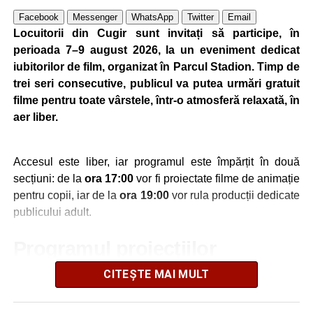
La finalul activității, polițiștii i-au încurajat pe seniori să
Facebook
Messenger
WhatsApp
Twitter
Email
solicite ajutor ori de câte ori au suspiciuni că ar putea fi
Locuitorii din Cugir sunt invitați să participe, în
victimele unei înșelăciuni sau ale unei alte fapte ilegale,
perioada 7–9 august 2026, la un eveniment dedicat
subliniind că prevenția rămâne cea mai eficientă metodă
iubitorilor de film, organizat în Parcul Stadion. Timp de
de protecție.
trei seri consecutive, publicul va putea urmări gratuit
filme pentru toate vârstele, într-o atmosferă relaxată, în
aer liber.
Adaugă cugirinfo.ro ca sursă
preferată pe Google
Accesul este liber, iar programul este împărțit în două
secțiuni: de la
ora 17:00
vor fi proiectate filme de animație
pentru copii, iar de la
ora 19:00
vor rula producții dedicate
Ultimele știri din Cugir
publicului adult.
„Roș-albaștrii”, eliminare din Cupa României:
Programul proiecțiilor
Metalurgistul Cugir – Jiul Petroșani 0-1 (0-0)
CITEȘTE MAI MULT
Vineri, 7 august
Polițiștii din Cugir le-au oferit sfaturi de siguranță
seniorilor de la Centrul „Lotus”
17:00 – „Wish”
– animație muzicală despre o lume