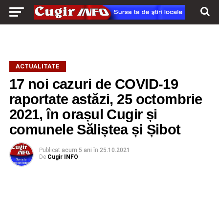
ACTUALITATE
17 noi cazuri de COVID-19
raportate astăzi, 25 octombrie
2021, în orașul Cugir și
comunele Săliștea și Șibot
Publicat
acum 5 ani
în
25.10.2021
De
Cugir INFO