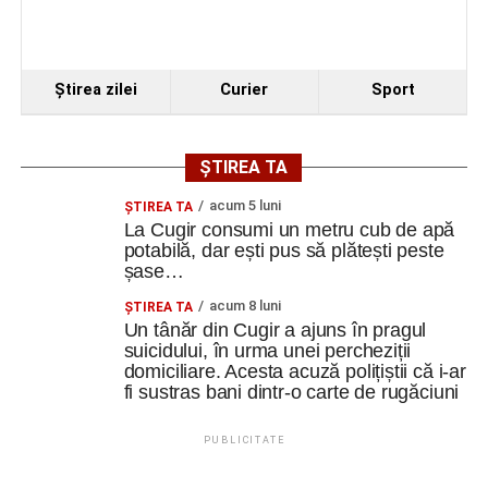
Ştirea zilei
Curier
Sport
ȘTIREA TA
acum 5 luni
ȘTIREA TA
La Cugir consumi un metru cub de apă
potabilă, dar ești pus să plătești peste
șase…
acum 8 luni
ȘTIREA TA
Un tânăr din Cugir a ajuns în pragul
suicidului, în urma unei percheziții
domiciliare. Acesta acuză polițiștii că i-ar
fi sustras bani dintr-o carte de rugăciuni
PUBLICITATE