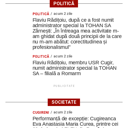
POLITICĂ
acum 2 zile
POLITICĂ
Flaviu Rădițoiu, după ce a fost numit
administrator special la TOHAN SA
Zărnești: „În întreaga mea activitate m-
am ghidat după două principii de la care
nu m-am abătut: corectitudinea și
profesionalismul”
acum 2 zile
POLITICĂ
Flaviu Rădițoiu, membru USR Cugir,
numit administrator special la TOHAN
SA – filială a Romarm
PUBLICITATE
SOCIETATE
acum 2 zile
CUGIRENI
Performanță de excepție: Cugireanca
Eva Anastasia Maria Curea, printre cei