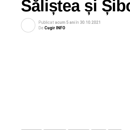
Săliștea și Șib
Publicat
acum 5 ani
în
30.10.2021
De
Cugir INFO