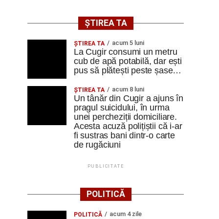
ȘTIREA TA
acum 5 luni
ȘTIREA TA
La Cugir consumi un metru
cub de apă potabilă, dar ești
pus să plătești peste șase…
acum 8 luni
ȘTIREA TA
Un tânăr din Cugir a ajuns în
pragul suicidului, în urma
unei percheziții domiciliare.
Acesta acuză polițiștii că i-ar
fi sustras bani dintr-o carte
de rugăciuni
PUBLICITATE
POLITICĂ
acum 4 zile
POLITICĂ