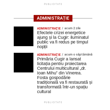
PUBLICITATE
ADMINISTRAȚIE
acum 2 zile
ADMINISTRAŢIE
Efectele crizei energetice
ajung și la Cugir: iluminatul
public va fi redus pe timpul
nopții
acum o săptămână
ADMINISTRAŢIE
Primăria Cugir a lansat
licitația pentru proiectarea
Centrului multicultural „dr.
Ioan Mihu” din Vinerea.
Fosta gospodărie
tradițională va fi restaurată și
transformată într-un spațiu
cultural
PUBLICITATE