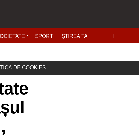
OCIETATE
SPORT
ȘTIREA TA
ITICĂ DE COOKIES
tate
așul
,