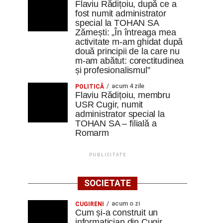
Flaviu Rădițoiu, după ce a
fost numit administrator
special la TOHAN SA
Zărnești: „În întreaga mea
activitate m-am ghidat după
două principii de la care nu
m-am abătut: corectitudinea
și profesionalismul”
acum 4 zile
POLITICĂ
Flaviu Rădițoiu, membru
USR Cugir, numit
administrator special la
TOHAN SA – filială a
Romarm
PUBLICITATE
SOCIETATE
acum o zi
CUGIRENI
Cum și-a construit un
informatician din Cugir