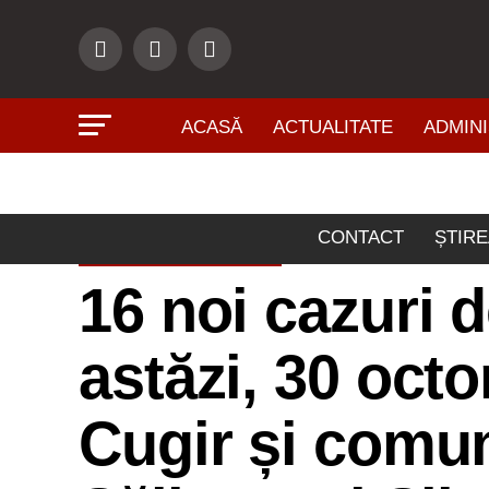
ACASĂ
ACTUALITATE
ADMINI
CONTACT
ȘTIRE
ACTUALITATE
16 noi cazuri 
astăzi, 30 oct
Cugir și comun