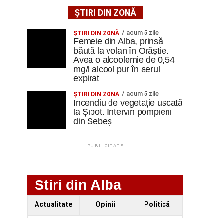
ȘTIRI DIN ZONĂ
acum 5 zile
ŞTIRI DIN ZONĂ
Femeie din Alba, prinsă
băută la volan în Orăștie.
Avea o alcoolemie de 0,54
mg/l alcool pur în aerul
expirat
acum 5 zile
ŞTIRI DIN ZONĂ
Incendiu de vegetație uscată
la Șibot. Intervin pompierii
din Sebeș
PUBLICITATE
Stiri din Alba
Actualitate
Opinii
Politică