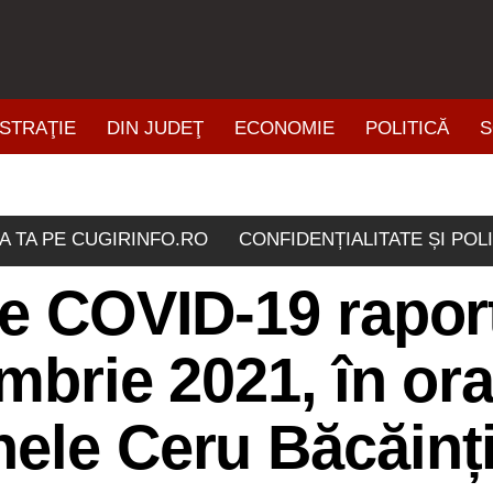
STRAŢIE
DIN JUDEŢ
ECONOMIE
POLITICĂ
S
ŞTIRI DIN ZONĂ
A TA PE CUGIRINFO.RO
CONFIDENȚIALITATE ȘI POL
de COVID-19 rapor
ombrie 2021, în or
ele Ceru Băcăinți