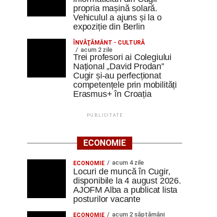
propria mașină solară.
Vehiculul a ajuns și la o
expoziție din Berlin
ÎNVĂŢĂMÂNT - CULTURĂ
acum 2 zile
Trei profesori ai Colegiului
Național „David Prodan”
Cugir și-au perfecționat
competențele prin mobilități
Erasmus+ în Croația
PUBLICITATE
ECONOMIE
acum 4 zile
ECONOMIE
Locuri de muncă în Cugir,
disponibile la 4 august 2026.
AJOFM Alba a publicat lista
posturilor vacante
acum 2 săptămâni
ECONOMIE