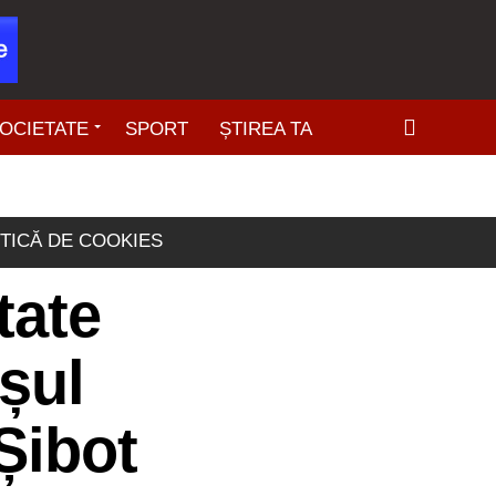
OCIETATE
SPORT
ȘTIREA TA
ITICĂ DE COOKIES
tate
așul
Șibot