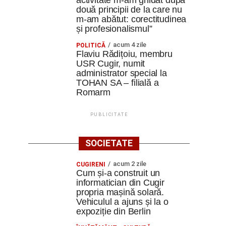
activitate m-am ghidat după
două principii de la care nu
m-am abătut: corectitudinea
și profesionalismul”
acum 4 zile
POLITICĂ
Flaviu Rădițoiu, membru
USR Cugir, numit
administrator special la
TOHAN SA – filială a
Romarm
PUBLICITATE
SOCIETATE
acum 2 zile
CUGIRENI
Cum și-a construit un
informatician din Cugir
propria mașină solară.
Vehiculul a ajuns și la o
expoziție din Berlin