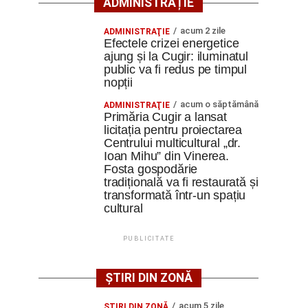
ADMINISTRAȚIE
acum 2 zile
ADMINISTRAŢIE
Efectele crizei energetice
ajung și la Cugir: iluminatul
public va fi redus pe timpul
nopții
acum o săptămână
ADMINISTRAŢIE
Primăria Cugir a lansat
licitația pentru proiectarea
Centrului multicultural „dr.
Ioan Mihu” din Vinerea.
Fosta gospodărie
tradițională va fi restaurată și
transformată într-un spațiu
cultural
PUBLICITATE
ȘTIRI DIN ZONĂ
acum 5 zile
ŞTIRI DIN ZONĂ