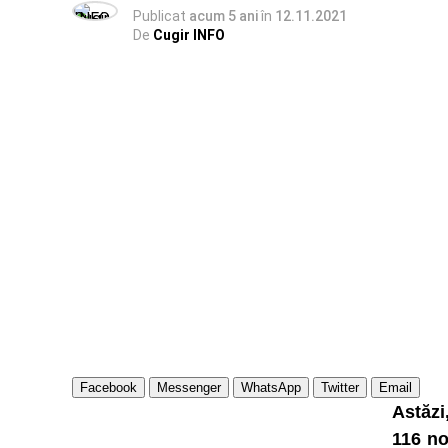
Publicat
acum 5 ani
în
12.11.2021
De
Cugir INFO
Facebook
Messenger
WhatsApp
Twitter
Email
Astăzi
116 no