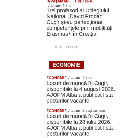
ÎNVĂŢĂMÂNT - CULTURĂ
acum 2 zile
Trei profesori ai Colegiului
Național „David Prodan”
Cugir și-au perfecționat
competențele prin mobilități
Erasmus+ în Croația
PUBLICITATE
ECONOMIE
acum 4 zile
ECONOMIE
Locuri de muncă în Cugir,
disponibile la 4 august 2026.
AJOFM Alba a publicat lista
posturilor vacante
acum 2 săptămâni
ECONOMIE
Locuri de muncă în Cugir,
disponibile la 28 iulie 2026.
AJOFM Alba a publicat lista
posturilor vacante