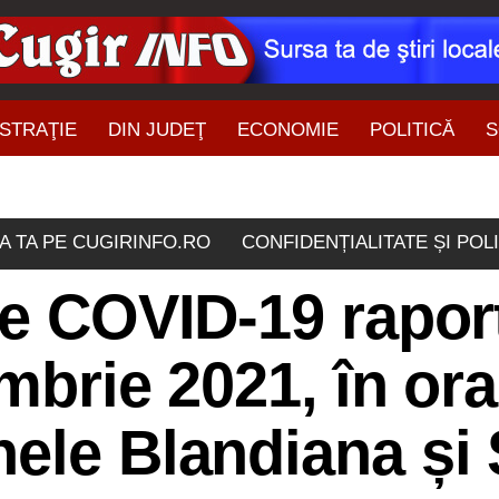
STRAŢIE
DIN JUDEŢ
ECONOMIE
POLITICĂ
S
ŞTIRI DIN ZONĂ
A TA PE CUGIRINFO.RO
CONFIDENȚIALITATE ȘI POL
de COVID-19 rapor
mbrie 2021, în or
ele Blandiana și 