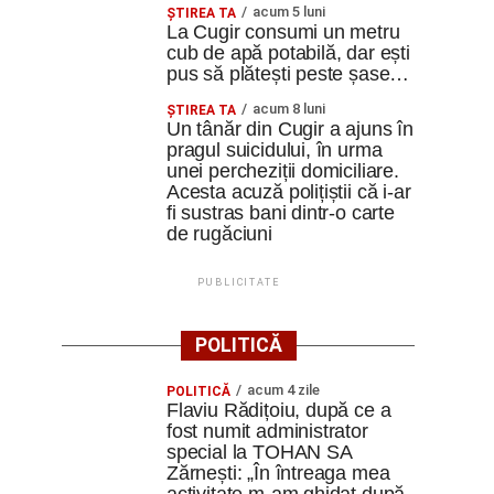
acum 5 luni
ȘTIREA TA
La Cugir consumi un metru
cub de apă potabilă, dar ești
pus să plătești peste șase…
acum 8 luni
ȘTIREA TA
Un tânăr din Cugir a ajuns în
pragul suicidului, în urma
unei percheziții domiciliare.
Acesta acuză polițiștii că i-ar
fi sustras bani dintr-o carte
de rugăciuni
PUBLICITATE
POLITICĂ
acum 4 zile
POLITICĂ
Flaviu Rădițoiu, după ce a
fost numit administrator
special la TOHAN SA
Zărnești: „În întreaga mea