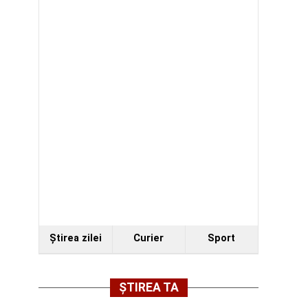
Ştirea zilei
Curier
Sport
ȘTIREA TA