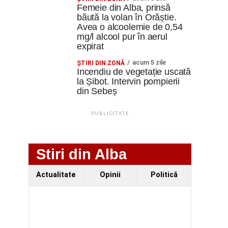
Femeie din Alba, prinsă
băută la volan în Orăștie.
Avea o alcoolemie de 0,54
mg/l alcool pur în aerul
expirat
acum 5 zile
ŞTIRI DIN ZONĂ
Incendiu de vegetație uscată
la Șibot. Intervin pompierii
din Sebeș
PUBLICITATE
Stiri din Alba
Actualitate
Opinii
Politică