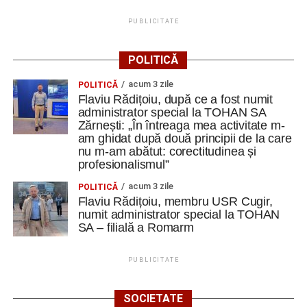
PUBLICITATE
POLITICĂ
acum 3 zile
POLITICĂ
Flaviu Rădițoiu, după ce a fost numit
administrator special la TOHAN SA
Zărnești: „În întreaga mea activitate m-
am ghidat după două principii de la care
nu m-am abătut: corectitudinea și
profesionalismul”
acum 3 zile
POLITICĂ
Flaviu Rădițoiu, membru USR Cugir,
numit administrator special la TOHAN
SA – filială a Romarm
PUBLICITATE
SOCIETATE