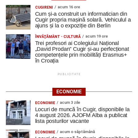
acum 16 ore
CUGIRENI
Cum și-a construit un informatician din
Cugir propria mașină solară. Vehiculul a
ajuns și la o expoziție din Berlin
acum 19 ore
ÎNVĂŢĂMÂNT - CULTURĂ
Trei profesori ai Colegiului Național
„David Prodan” Cugir și-au perfecționat
competențele prin mobilități Erasmus+
în Croația
PUBLICITATE
ECONOMIE
acum 3 zile
ECONOMIE
Locuri de muncă în Cugir, disponibile la
4 august 2026. AJOFM Alba a publicat
lista posturilor vacante
acum o săptămână
ECONOMIE