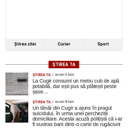
Ştirea zilei
Curier
Sport
ȘTIREA TA
acum 5 luni
ȘTIREA TA
La Cugir consumi un metru cub de apă
potabilă, dar ești pus să plătești peste
șase…
acum 8 luni
ȘTIREA TA
Un tânăr din Cugir a ajuns în pragul
suicidului, în urma unei percheziții
domiciliare. Acesta acuză polițiștii că i-ar
fi sustras bani dintr-o carte de rugăciuni