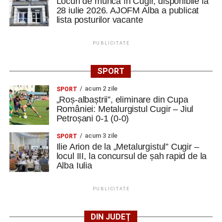
Locuri de muncă în Cugir, disponibile la
28 iulie 2026. AJOFM Alba a publicat
lista posturilor vacante
PUBLICITATE
SPORT
acum 2 zile
SPORT
„Roș-albaștrii”, eliminare din Cupa
României: Metalurgistul Cugir – Jiul
Petroșani 0-1 (0-0)
acum 3 zile
SPORT
Ilie Arion de la „Metalurgistul” Cugir –
locul III, la concursul de șah rapid de la
Alba Iulia
PUBLICITATE
DIN JUDEȚ