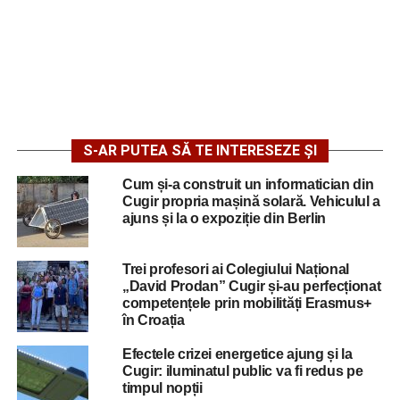
S-AR PUTEA SĂ TE INTERESEZE ȘI
Cum și-a construit un informatician din
Cugir propria mașină solară. Vehiculul a
ajuns și la o expoziție din Berlin
Trei profesori ai Colegiului Național
„David Prodan” Cugir și-au perfecționat
competențele prin mobilități Erasmus+
în Croația
Efectele crizei energetice ajung și la
Cugir: iluminatul public va fi redus pe
timpul nopții