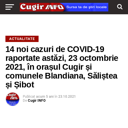
ACTUALITATE
14 noi cazuri de COVID-19
raportate astăzi, 23 octombrie
2021, în orașul Cugir și
comunele Blandiana, Săliștea
și Șibot
Publicat
acum 5 ani
în
23.10.2021
De
Cugir INFO