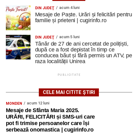
acum 4 luni
DIN JUDEŢ
Mesaje de Paște. Urări și felicitări pentru
familie și prieteni | cugirinfo.ro
acum 5 luni
DIN JUDEŢ
Tânăr de 27 de ani cercetat de polițiști,
după ce a fost depistat în timp ce
conducea băut și fără permis un ATV, pe
raza localității Unirea
PUBLICITATE
CELE MAI CITITE ȘTIRI
acum 12 luni
MONDEN
Mesaje de Sfânta Maria 2025.
URĂRI, FELICITĂRI și SMS-uri care
pot fi trimise persoanelor care își
serbează onomastica | cugirinfo.ro