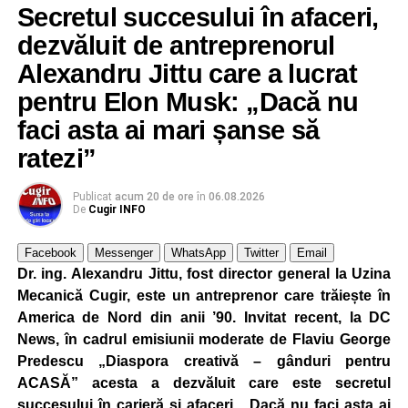
Secretul succesului în afaceri,
dezvăluit de antreprenorul
Alexandru Jittu care a lucrat
pentru Elon Musk: „Dacă nu
faci asta ai mari șanse să
ratezi”
Publicat
acum 20 de ore
în
06.08.2026
De
Cugir INFO
Facebook
Messenger
WhatsApp
Twitter
Email
Dr. ing. Alexandru Jittu, fost director general la Uzina
Mecanică Cugir, este un antreprenor care trăiește în
America de Nord din anii ’90. Invitat recent, la DC
News, în cadrul emisiunii moderate de Flaviu George
Predescu „Diaspora creativă – gânduri pentru
ACASĂ” acesta a dezvăluit care este secretul
succesului în carieră și afaceri. „Dacă nu faci asta ai