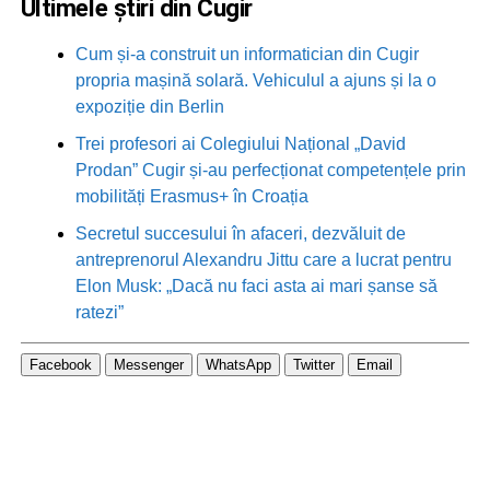
Ultimele știri din Cugir
Cum și-a construit un informatician din Cugir
propria mașină solară. Vehiculul a ajuns și la o
expoziție din Berlin
Trei profesori ai Colegiului Național „David
Prodan” Cugir și-au perfecționat competențele prin
mobilități Erasmus+ în Croația
Secretul succesului în afaceri, dezvăluit de
antreprenorul Alexandru Jittu care a lucrat pentru
Elon Musk: „Dacă nu faci asta ai mari șanse să
ratezi”
Facebook
Messenger
WhatsApp
Twitter
Email