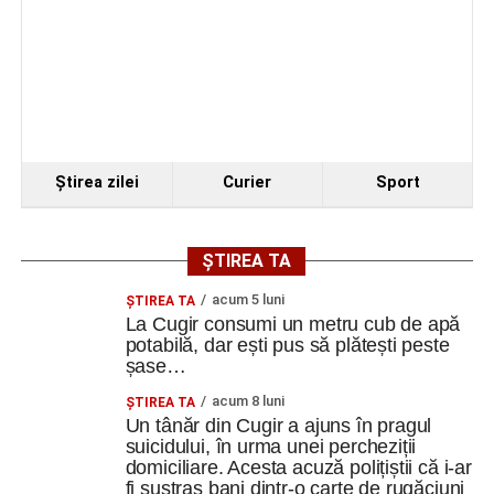
Ştirea zilei
Curier
Sport
ȘTIREA TA
acum 5 luni
ȘTIREA TA
La Cugir consumi un metru cub de apă
potabilă, dar ești pus să plătești peste
șase…
acum 8 luni
ȘTIREA TA
Un tânăr din Cugir a ajuns în pragul
suicidului, în urma unei percheziții
domiciliare. Acesta acuză polițiștii că i-ar
fi sustras bani dintr-o carte de rugăciuni