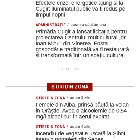
Efectele crizei energetice ajung și la
de protecție.
O altă realizare pe care am avut-o aici a fost proiectarea
Cugir: iluminatul public va fi redus pe
în timp de o lună a unei cupele. Un aplicator de vopsea se
timpul nopții
numește clopot, clopot de vopsea, și are o cupelă care se
acum o săptămână
ADMINISTRAŢIE
învârte cu până la 70 de mii de rotații pe minut, făcând
Primăria Cugir a lansat licitația pentru
Adaugă cugirinfo.ro ca sursă
atomizarea vopselei. Dumnezeu mi-a ajutat să fac într-o
proiectarea Centrului multicultural „dr.
preferată pe Google
lună cupela asta, fără să mă inspir de niciunde, doar
Ioan Mihu” din Vinerea. Fosta
gospodărie tradițională va fi restaurată
bazat pe fizică, pe mecanica fluidelor, pe electrostatică”
, a
și transformată într-un spațiu cultural
spus Alexandru Jittu.
Ultimele știri din Cugir
PUBLICITATE
Cum și-a construit un informatician din Cugir propria
mașină solară. Vehiculul a ajuns și la o expoziție din
Constantin PREDESCU
ȘTIRI DIN ZONĂ
Berlin
acum 3 zile
ŞTIRI DIN ZONĂ
Trei profesori ai Colegiului Național „David Prodan”
Femeie din Alba, prinsă băută la volan
Cugir și-au perfecționat competențele prin
în Orăștie. Avea o alcoolemie de 0,54
Adaugă cugirinfo.ro ca sursă
mobilități Erasmus+ în Croația
mg/l alcool pur în aerul expirat
preferată pe Google
Secretul succesului în afaceri, dezvăluit de
acum 4 zile
ŞTIRI DIN ZONĂ
antreprenorul Alexandru Jittu care a lucrat pentru
Incendiu de vegetație uscată la Șibot.
Intervin pompierii din Sebeș