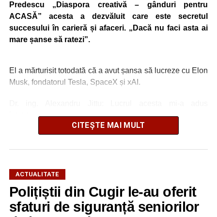
Predescu „Diaspora creativă – gânduri pentru
ACASĂ” acesta a dezvăluit care este secretul
succesului în carieră și afaceri. „Dacă nu faci asta ai
mare șanse să ratezi”.
El a mărturisit totodată că a avut șansa să lucreze cu Elon
Musk, fondatorul Tesla, SpaceX și xAI.
Dr. ing. Alexandru Jittu: Lucrul acesta mi-a adus
întotdeuna succes
CITEȘTE MAI MULT
„Nu am lucrat niciodată pentru guverne. În România am
lucrat la Uzina Mecanică Cugir care era întreprindere de
stat, însă în SUA sau în Canada, nu, doar în firme private
și aici bugetele sunt ale firmelor. Foarte mulți dintre
ACTUALITATE
președinții companiilor cu care am lucrat m-au apreciat
Polițiștii din Cugir le-au oferit
foarte mult pentru că eu nu am început niciodată un
sfaturi de siguranță seniorilor
proiect, o comandă, din ziua în care mi s-a dat, ci am