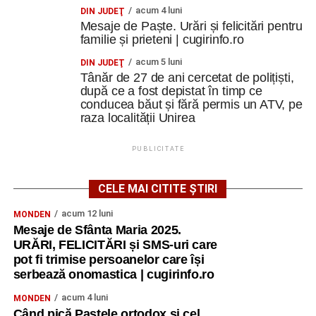
acum 4 luni
DIN JUDEŢ
Mesaje de Paște. Urări și felicitări pentru
familie și prieteni | cugirinfo.ro
acum 5 luni
DIN JUDEŢ
Tânăr de 27 de ani cercetat de polițiști,
după ce a fost depistat în timp ce
conducea băut și fără permis un ATV, pe
raza localității Unirea
PUBLICITATE
CELE MAI CITITE ȘTIRI
acum 12 luni
MONDEN
Mesaje de Sfânta Maria 2025.
URĂRI, FELICITĂRI și SMS-uri care
pot fi trimise persoanelor care își
serbează onomastica | cugirinfo.ro
acum 4 luni
MONDEN
Când pică Paștele ortodox și cel