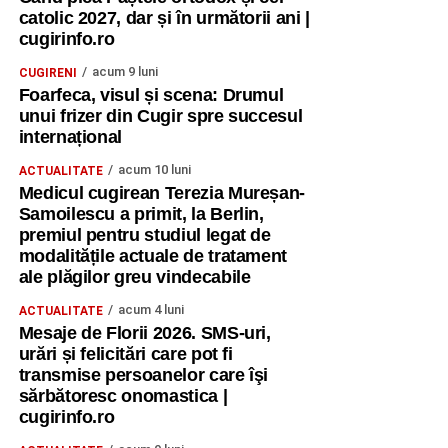
catolic 2027, dar și în următorii ani |
cugirinfo.ro
acum 9 luni
CUGIRENI
Foarfeca, visul și scena: Drumul
unui frizer din Cugir spre succesul
internațional
acum 10 luni
ACTUALITATE
Medicul cugirean Terezia Mureșan-
Samoilescu a primit, la Berlin,
premiul pentru studiul legat de
modalitățile actuale de tratament
ale plăgilor greu vindecabile
acum 4 luni
ACTUALITATE
Mesaje de Florii 2026. SMS-uri,
urări și felicitări care pot fi
transmise persoanelor care îşi
sărbătoresc onomastica |
cugirinfo.ro