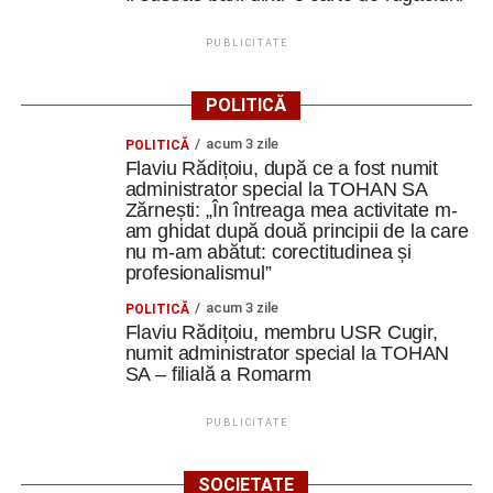
PUBLICITATE
POLITICĂ
acum 3 zile
POLITICĂ
Flaviu Rădițoiu, după ce a fost numit
administrator special la TOHAN SA
Zărnești: „În întreaga mea activitate m-
am ghidat după două principii de la care
nu m-am abătut: corectitudinea și
profesionalismul”
acum 3 zile
POLITICĂ
Flaviu Rădițoiu, membru USR Cugir,
numit administrator special la TOHAN
SA – filială a Romarm
PUBLICITATE
SOCIETATE