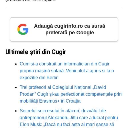
Adaugă cugirinfo.ro ca sursă
preferată pe Google
Ultimele știri din Cugir
Cum și-a construit un informatician din Cugir
propria mașină solară. Vehiculul a ajuns și la o
expoziție din Berlin
Trei profesori ai Colegiului Național „David
Prodan” Cugir și-au perfecționat competențele prin
mobilități Erasmus+ în Croația
Secretul succesului în afaceri, dezvăluit de
antreprenorul Alexandru Jittu care a lucrat pentru
Elon Musk: „Dacă nu faci asta ai mari șanse să