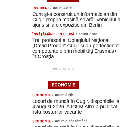
acum 4 ore
CUGIRENI
Cum și-a construit un informatician din
Cugir propria mașină solară. Vehiculul a
ajuns și la o expoziție din Berlin
acum 7 ore
ÎNVĂŢĂMÂNT - CULTURĂ
Trei profesori ai Colegiului Național
„David Prodan” Cugir și-au perfecționat
competențele prin mobilități Erasmus+
în Croația
PUBLICITATE
ECONOMIE
acum 3 zile
ECONOMIE
Locuri de muncă în Cugir, disponibile la
4 august 2026. AJOFM Alba a publicat
lista posturilor vacante
acum o săptămână
ECONOMIE