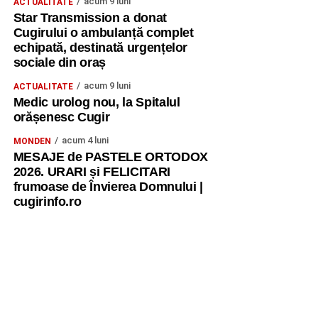
acum 9 luni
ACTUALITATE
Star Transmission a donat
Cugirului o ambulanță complet
echipată, destinată urgențelor
sociale din oraș
acum 9 luni
ACTUALITATE
Medic urolog nou, la Spitalul
orășenesc Cugir
acum 4 luni
MONDEN
MESAJE de PASTELE ORTODOX
2026. URARI și FELICITARI
frumoase de Învierea Domnului |
cugirinfo.ro