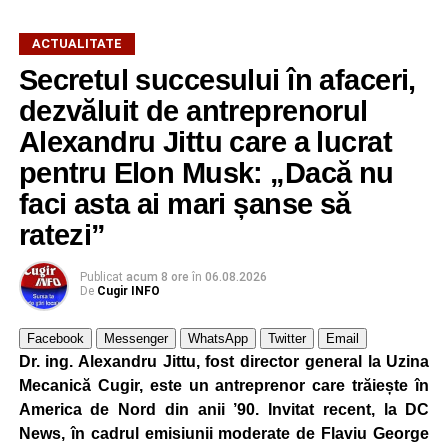
ACTUALITATE
Secretul succesului în afaceri,
dezvăluit de antreprenorul
Alexandru Jittu care a lucrat
pentru Elon Musk: „Dacă nu
faci asta ai mari șanse să
ratezi”
Publicat
acum 8 ore
în
06.08.2026
De
Cugir INFO
Facebook
Messenger
WhatsApp
Twitter
Email
Dr. ing. Alexandru Jittu, fost director general la Uzina
Mecanică Cugir, este un antreprenor care trăiește în
America de Nord din anii ’90. Invitat recent, la DC
News, în cadrul emisiunii moderate de Flaviu George