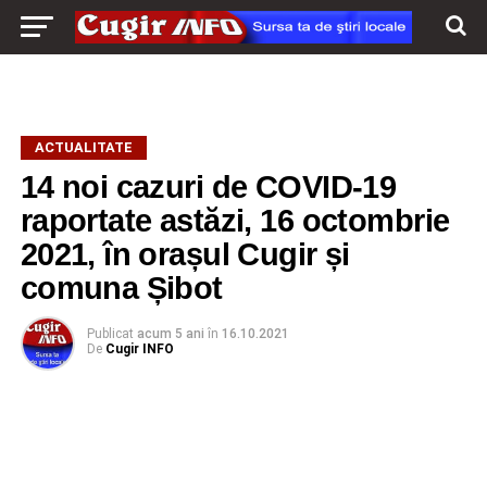
ACTUALITATE
14 noi cazuri de COVID-19
raportate astăzi, 16 octombrie
2021, în orașul Cugir și
comuna Șibot
Publicat
acum 5 ani
în
16.10.2021
De
Cugir INFO