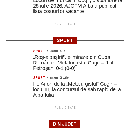
Locuri de muncă în Cugir, disponibile la
28 iulie 2026. AJOFM Alba a publicat
lista posturilor vacante
PUBLICITATE
SPORT
acum o zi
SPORT
„Roș-albaștrii”, eliminare din Cupa
României: Metalurgistul Cugir – Jiul
Petroșani 0-1 (0-0)
acum 2 zile
SPORT
Ilie Arion de la „Metalurgistul” Cugir –
locul III, la concursul de șah rapid de la
Alba Iulia
PUBLICITATE
DIN JUDEȚ