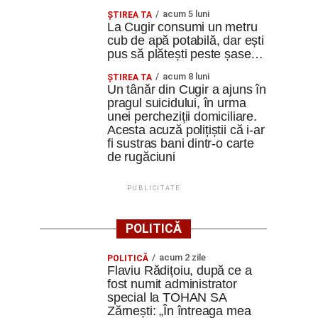
acum 5 luni
ȘTIREA TA
La Cugir consumi un metru
cub de apă potabilă, dar ești
pus să plătești peste șase…
acum 8 luni
ȘTIREA TA
Un tânăr din Cugir a ajuns în
pragul suicidului, în urma
unei percheziții domiciliare.
Acesta acuză polițiștii că i-ar
fi sustras bani dintr-o carte
de rugăciuni
PUBLICITATE
POLITICĂ
acum 2 zile
POLITICĂ
Flaviu Rădițoiu, după ce a
fost numit administrator
special la TOHAN SA
Zărnești: „În întreaga mea