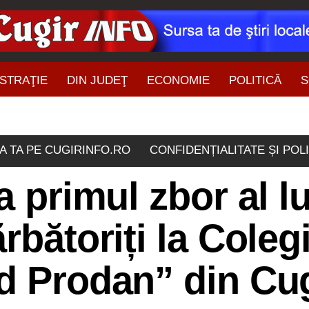
STRAŢIE
DIN JUDEŢ
ECONOMIE
POLITICĂ
S
ŞTIRI DIN ZONĂ
A TA PE CUGIRINFO.RO
CONFIDENȚIALITATE ȘI POL
a primul zbor al lu
rbătoriți la Coleg
d Prodan” din Cu