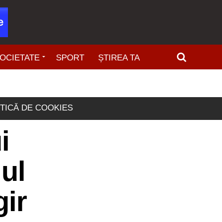
OCIETATE
SPORT
ȘTIREA TA
ITICĂ DE COOKIES
i
iul
gir