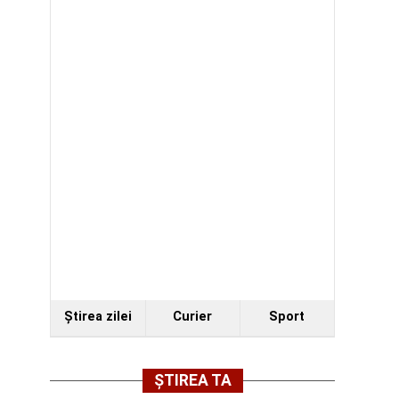
Ştirea zilei
Curier
Sport
ȘTIREA TA