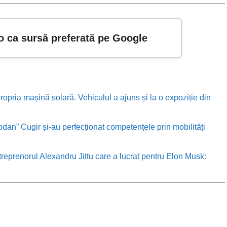
o ca sursă preferată pe Google
ropria mașină solară. Vehiculul a ajuns și la o expoziție din
odan” Cugir și-au perfecționat competențele prin mobilități
treprenorul Alexandru Jittu care a lucrat pentru Elon Musk: