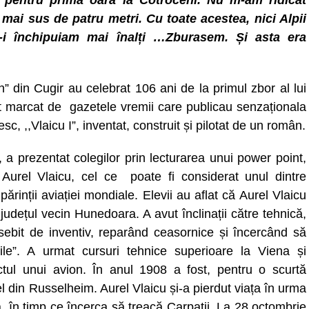
 pentru prima oară la Cotroceni. Nu m-am ridicat
 mai sus de patru metri. Cu toate acestea, nici Alpii
-i închipuiam mai înalți …Zburasem. Și asta era
n” din Cugir au celebrat 106 ani de la primul zbor al lui
nt marcat de gazetele vremii care publicau senzaționala
c, ,,Vlaicu I”, inventat, construit și pilotat de un român.
a prezentat colegilor prin lecturarea unui power point,
urel Vlaicu, cel ce poate fi considerat unul dintre
ărinții aviației mondiale. Elevii au aflat că Aurel Vlaicu
 județul vecin Hunedoara. A avut înclinații către tehnică,
osebit de inventiv, reparând ceasornice și încercând să
le”. A urmat cursuri tehnice superioare la Viena și
tul unui avion. În anul 1908 a fost, pentru o scurtă
l din Russelheim. Aurel Vlaicu și-a pierdut viața în urma
a, în timp ce încerca să treacă Carpații. La 28 octombrie