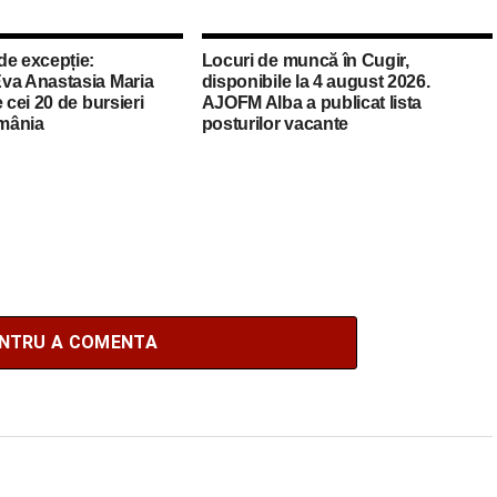
de excepție:
Locuri de muncă în Cugir,
va Anastasia Maria
disponibile la 4 august 2026.
 cei 20 de bursieri
AJOFM Alba a publicat lista
mânia
posturilor vacante
ENTRU A COMENTA