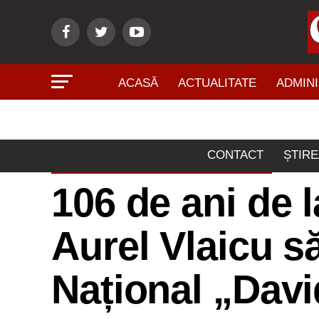
ACASĂ
ACTUALITATE
ADMINI
CONTACT
ȘTIRE
ÎNVĂŢĂMÂNT - CULTURĂ
106 de ani de l
Aurel Vlaicu să
Național „Davi