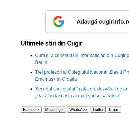
Adaugă cugirinfo.r
Ultimele știri din Cugir
Cum și-a construit un informatician din Cugir p
Berlin
Trei profesori ai Colegiului Național „David Pr
Erasmus+ în Croația
Secretul succesului în afaceri, dezvăluit de an
„Dacă nu faci asta ai mari șanse să ratezi”
Facebook
Messenger
WhatsApp
Twitter
Email