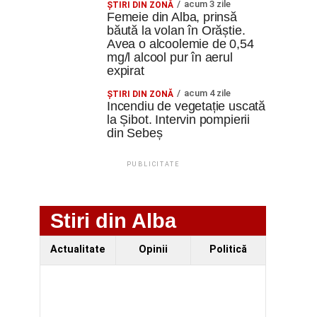
acum 3 zile
ŞTIRI DIN ZONĂ
Femeie din Alba, prinsă
băută la volan în Orăștie.
Avea o alcoolemie de 0,54
mg/l alcool pur în aerul
expirat
acum 4 zile
ŞTIRI DIN ZONĂ
Incendiu de vegetație uscată
la Șibot. Intervin pompierii
din Sebeș
PUBLICITATE
Stiri din Alba
Actualitate
Opinii
Politică