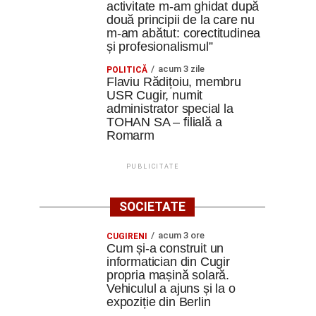
activitate m-am ghidat după
două principii de la care nu
m-am abătut: corectitudinea
și profesionalismul”
acum 3 zile
POLITICĂ
Flaviu Rădițoiu, membru
USR Cugir, numit
administrator special la
TOHAN SA – filială a
Romarm
PUBLICITATE
SOCIETATE
acum 3 ore
CUGIRENI
Cum și-a construit un
informatician din Cugir
propria mașină solară.
Vehiculul a ajuns și la o
expoziție din Berlin