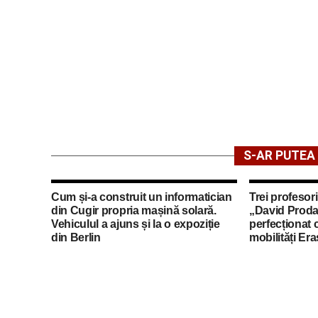
S-AR PUTEA 
Cum și-a construit un informatician
Trei profesori
din Cugir propria mașină solară.
„David Proda
Vehiculul a ajuns și la o expoziție
perfecționat 
din Berlin
mobilități Er