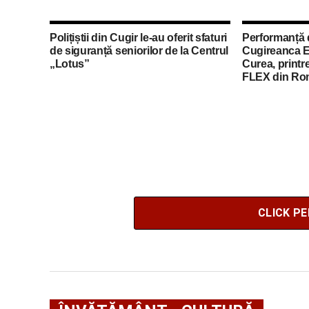
Polițiștii din Cugir le-au oferit sfaturi
Performanță 
de siguranță seniorilor de la Centrul
Cugireanca E
„Lotus”
Curea, printre
FLEX din Ro
CLICK P