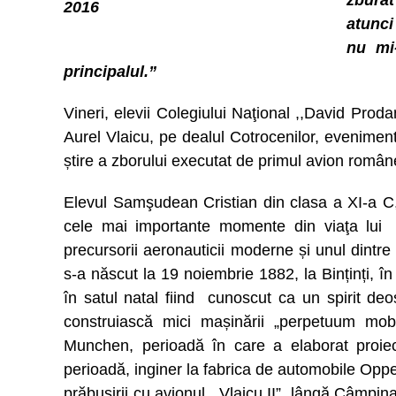
zburat
atunci
nu mi
principalul.”
Vineri, elevii Colegiului Naţional ,,David Proda
Aurel Vlaicu, pe dealul Cotrocenilor, evenime
știre a zborului executat de primul avion românes
Elevul Samşudean Cristian din clasa a XI-a C, 
cele mai importante momente din viaţa lui A
precursorii aeronauticii moderne și unul dintre p
s-a născut la 19 noiembrie 1882, la Binținți, în
în satul natal fiind cunoscut ca un spirit de
construiască mici mașinării „perpetuum mobi
Munchen, perioadă în care a elaborat proiec
perioadă, inginer la fabrica de automobile Oppe
prăbușirii cu avionul ,,Vlaicu II”, lângă Câmpin