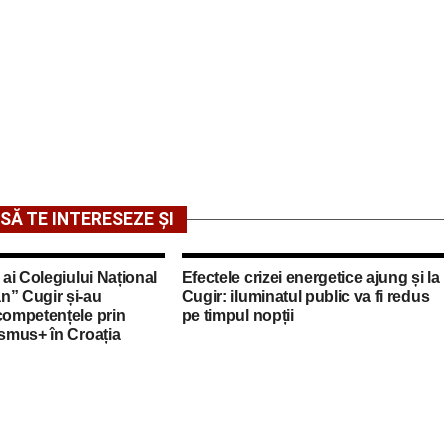
SĂ TE INTERESEZE ȘI
 ai Colegiului Național
Efectele crizei energetice ajung și la
n” Cugir și-au
Cugir: iluminatul public va fi redus
competențele prin
pe timpul nopții
asmus+ în Croația