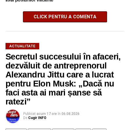
CLICK PENTRU A COMENTA
ACTUALITATE
Secretul succesului în afaceri,
dezvăluit de antreprenorul
Alexandru Jittu care a lucrat
pentru Elon Musk: „Dacă nu
faci asta ai mari șanse să
ratezi”
Publicat
acum 17 ore
în
06.08.2026
De
Cugir INFO