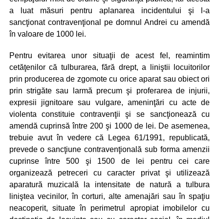
a luat măsuri pentru aplanarea incidentului şi l-a
sancţionat contravenţional pe domnul Andrei cu amendă
în valoare de 1000 lei.
Pentru evitarea unor situaţii de acest fel, reamintim
cetăţenilor că tulburarea, fără drept, a liniştii locuitorilor
prin producerea de zgomote cu orice aparat sau obiect ori
prin strigăte sau larmă precum şi proferarea de injurii,
expresii jignitoare sau vulgare, ameninţări cu acte de
violenta constituie contravenţii şi se sancţionează cu
amendă cuprinsă între 200 şi 1000 de lei. De asemenea,
trebuie avut în vedere că Legea 61/1991, republicată,
prevede o sancţiune contravenţională sub forma amenzii
cuprinse între 500 şi 1500 de lei pentru cei care
organizează petreceri cu caracter privat şi utilizează
aparatură muzicală la intensitate de natură a tulbura
liniştea vecinilor, în corturi, alte amenajări sau în spaţiu
neacoperit, situate în perimetrul apropiat imobilelor cu