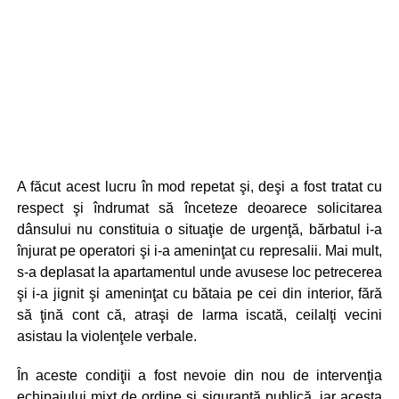
A făcut acest lucru în mod repetat şi, deşi a fost tratat cu
respect şi îndrumat să înceteze deoarece solicitarea
dânsului nu constituia o situaţie de urgenţă, bărbatul i-a
înjurat pe operatori şi i-a ameninţat cu represalii. Mai mult,
s-a deplasat la apartamentul unde avusese loc petrecerea
şi i-a jignit şi ameninţat cu bătaia pe cei din interior, fără
să ţină cont că, atraşi de larma iscată, ceilalţi vecini
asistau la violenţele verbale.
În aceste condiţii a fost nevoie din nou de intervenţia
echipajului mixt de ordine şi siguranţă publică, iar acesta