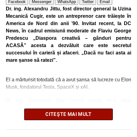
Facebook
Messenger
WhatsApp
Twitter
Email
Dr. ing. Alexandru Jittu, fost director general la Uzina
Mecanică Cugir, este un antreprenor care trăiește în
America de Nord din anii ’90. Invitat recent, la DC
News, în cadrul emisiunii moderate de Flaviu George
Predescu „Diaspora creativă – gânduri pentru
ACASĂ” acesta a dezvăluit care este secretul
succesului în carieră și afaceri. „Dacă nu faci asta ai
mare șanse să ratezi”.
El a mărturisit totodată că a avut șansa să lucreze cu Elon
Musk, fondatorul Tesla, SpaceX și xAI.
Dr. ing. Alexandru Jittu: Lucrul acesta mi-a adus
întotdeuna succes
CITEȘTE MAI MULT
„Nu am lucrat niciodată pentru guverne. În România am
lucrat la Uzina Mecanică Cugir care era întreprindere de
stat, însă în SUA sau în Canada, nu, doar în firme private