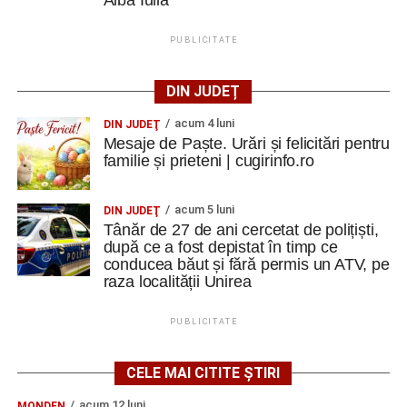
Alba Iulia
PUBLICITATE
DIN JUDEȚ
acum 4 luni
DIN JUDEŢ
Mesaje de Paște. Urări și felicitări pentru
familie și prieteni | cugirinfo.ro
acum 5 luni
DIN JUDEŢ
Tânăr de 27 de ani cercetat de polițiști,
după ce a fost depistat în timp ce
conducea băut și fără permis un ATV, pe
raza localității Unirea
PUBLICITATE
CELE MAI CITITE ȘTIRI
acum 12 luni
MONDEN