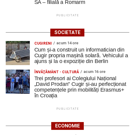
SA – filială a Romarm
PUBLICITATE
SOCIETATE
acum 14 ore
CUGIRENI
Cum și-a construit un informatician din
Cugir propria mașină solară. Vehiculul a
ajuns și la o expoziție din Berlin
acum 16 ore
ÎNVĂŢĂMÂNT - CULTURĂ
Trei profesori ai Colegiului Național
„David Prodan” Cugir și-au perfecționat
competențele prin mobilități Erasmus+
în Croația
PUBLICITATE
ECONOMIE