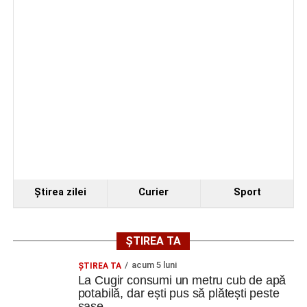
Facebook
Messenger
WhatsApp
Twitter
Email
Ştirea zilei
Curier
Sport
ȘTIREA TA
acum 5 luni
ȘTIREA TA
La Cugir consumi un metru cub de apă
potabilă, dar ești pus să plătești peste
șase…