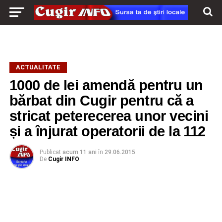
ACTUALITATE
1000 de lei amendă pentru un
bărbat din Cugir pentru că a
stricat peterecerea unor vecini
și a înjurat operatorii de la 112
Publicat
acum 11 ani
în
29.06.2015
De
Cugir INFO