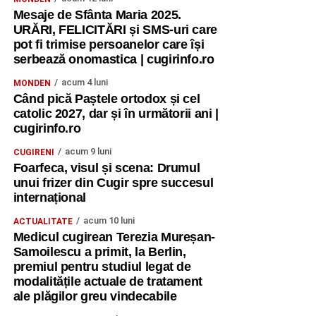
Mesaje de Sfânta Maria 2025.
URĂRI, FELICITĂRI și SMS-uri care
pot fi trimise persoanelor care își
serbează onomastica | cugirinfo.ro
acum 4 luni
MONDEN
Când pică Paștele ortodox și cel
catolic 2027, dar și în următorii ani |
cugirinfo.ro
acum 9 luni
CUGIRENI
Foarfeca, visul și scena: Drumul
unui frizer din Cugir spre succesul
internațional
acum 10 luni
ACTUALITATE
Medicul cugirean Terezia Mureșan-
Samoilescu a primit, la Berlin,
premiul pentru studiul legat de
modalitățile actuale de tratament
ale plăgilor greu vindecabile