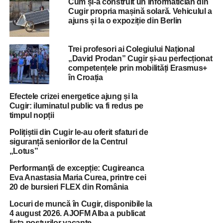
Cum și-a construit un informatician din
Cugir propria mașină solară. Vehiculul a
ajuns și la o expoziție din Berlin
Trei profesori ai Colegiului Național
„David Prodan” Cugir și-au perfecționat
competențele prin mobilități Erasmus+
în Croația
Efectele crizei energetice ajung și la
Cugir: iluminatul public va fi redus pe
timpul nopții
Polițiștii din Cugir le-au oferit sfaturi de
siguranță seniorilor de la Centrul
„Lotus”
Performanță de excepție: Cugireanca
Eva Anastasia Maria Curea, printre cei
20 de bursieri FLEX din România
Locuri de muncă în Cugir, disponibile la
4 august 2026. AJOFM Alba a publicat
lista posturilor vacante