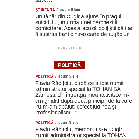
acum 8 luni
ȘTIREA TA
Un tânăr din Cugir a ajuns în pragul
suicidului, în urma unei percheziții
domiciliare. Acesta acuză polițiștii că i-ar
fi sustras bani dintr-o carte de rugăciuni
PUBLICITATE
POLITICĂ
acum 3 zile
POLITICĂ
Flaviu Rădițoiu, după ce a fost numit
administrator special la TOHAN SA
Zărnești: „În întreaga mea activitate m-
am ghidat după două principii de la care
nu m-am abătut: corectitudinea și
profesionalismul”
acum 3 zile
POLITICĂ
Flaviu Rădițoiu, membru USR Cugir,
numit administrator special la TOHAN