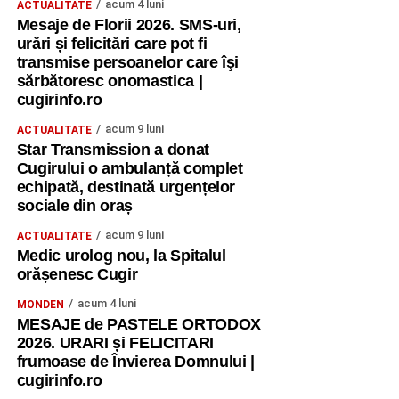
acum 4 luni
ACTUALITATE
Mesaje de Florii 2026. SMS-uri,
urări și felicitări care pot fi
transmise persoanelor care îşi
sărbătoresc onomastica |
cugirinfo.ro
acum 9 luni
ACTUALITATE
Star Transmission a donat
Cugirului o ambulanță complet
echipată, destinată urgențelor
sociale din oraș
acum 9 luni
ACTUALITATE
Medic urolog nou, la Spitalul
orășenesc Cugir
acum 4 luni
MONDEN
MESAJE de PASTELE ORTODOX
2026. URARI și FELICITARI
frumoase de Învierea Domnului |
cugirinfo.ro