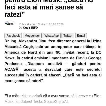
faci asta ai mari șanse să
ratezi”
Publicat
acum 3 zile
în
06.08.2026
De
Cugir INFO
Facebook
Messenger
WhatsApp
Twitter
Email
Dr. ing. Alexandru Jittu, fost director general la Uzina
Mecanică Cugir, este un antreprenor care trăiește în
America de Nord din anii ’90. Invitat recent, la DC
News, în cadrul emisiunii moderate de Flaviu George
Predescu „Diaspora creativă – gânduri pentru
ACASĂ” acesta a dezvăluit care este secretul
succesului în carieră și afaceri. „Dacă nu faci asta ai
mare șanse să ratezi”.
El a mărturisit totodată că a avut șansa să lucreze cu Elon
Musk, fondatorul Tesla, SpaceX și xAI.