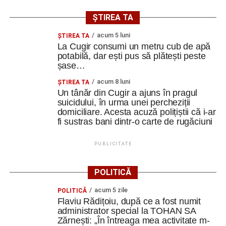
ȘTIREA TA
acum 5 luni
ȘTIREA TA
La Cugir consumi un metru cub de apă
potabilă, dar ești pus să plătești peste
șase…
acum 8 luni
ȘTIREA TA
Un tânăr din Cugir a ajuns în pragul
suicidului, în urma unei percheziții
domiciliare. Acesta acuză polițiștii că i-ar
fi sustras bani dintr-o carte de rugăciuni
PUBLICITATE
POLITICĂ
acum 5 zile
POLITICĂ
Flaviu Rădițoiu, după ce a fost numit
administrator special la TOHAN SA
Zărnești: „În întreaga mea activitate m-