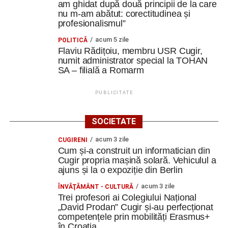
am ghidat după două principii de la care
nu m-am abătut: corectitudinea și
profesionalismul”
acum 5 zile
POLITICĂ
Flaviu Rădițoiu, membru USR Cugir,
numit administrator special la TOHAN
SA – filială a Romarm
PUBLICITATE
SOCIETATE
acum 3 zile
CUGIRENI
Cum și-a construit un informatician din
Cugir propria mașină solară. Vehiculul a
ajuns și la o expoziție din Berlin
acum 3 zile
ÎNVĂŢĂMÂNT - CULTURĂ
Trei profesori ai Colegiului Național
„David Prodan” Cugir și-au perfecționat
competențele prin mobilități Erasmus+
în Croația