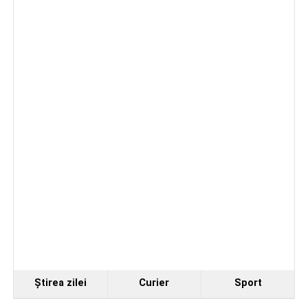
Trei profesori ai Colegiului Național „David Prodan”
Cugir și-au perfecționat competențele prin
mobilități Erasmus+ în Croația
Facebook
Messenger
WhatsApp
Twitter
Email
Ştirea zilei
Curier
Sport