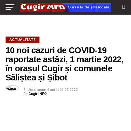
ACTUALITATE
10 noi cazuri de COVID-19
raportate astăzi, 1 martie 2022,
în orașul Cugir și comunele
Săliștea și Șibot
Publicat
acum 4 ani
în
01.03.2022
De
Cugir INFO