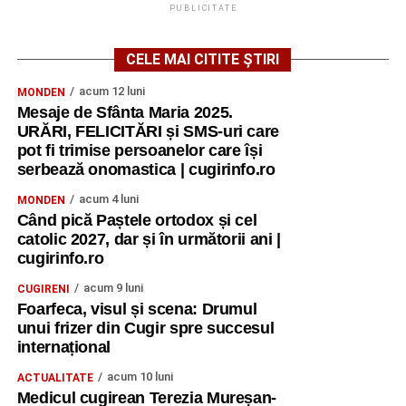
PUBLICITATE
CELE MAI CITITE ȘTIRI
acum 12 luni
MONDEN
Mesaje de Sfânta Maria 2025.
URĂRI, FELICITĂRI și SMS-uri care
pot fi trimise persoanelor care își
serbează onomastica | cugirinfo.ro
acum 4 luni
MONDEN
Când pică Paștele ortodox și cel
catolic 2027, dar și în următorii ani |
cugirinfo.ro
acum 9 luni
CUGIRENI
Foarfeca, visul și scena: Drumul
unui frizer din Cugir spre succesul
internațional
acum 10 luni
ACTUALITATE
Medicul cugirean Terezia Mureșan-