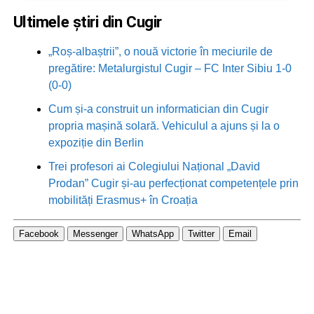
Ultimele știri din Cugir
„Roș-albaștrii”, o nouă victorie în meciurile de
pregătire: Metalurgistul Cugir – FC Inter Sibiu 1-0
(0-0)
Cum și-a construit un informatician din Cugir
propria mașină solară. Vehiculul a ajuns și la o
expoziție din Berlin
Trei profesori ai Colegiului Național „David
Prodan” Cugir și-au perfecționat competențele prin
mobilități Erasmus+ în Croația
Facebook
Messenger
WhatsApp
Twitter
Email