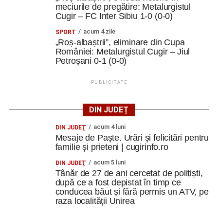
meciurile de pregătire: Metalurgistul
Cugir – FC Inter Sibiu 1-0 (0-0)
acum 4 zile
SPORT
„Roș-albaștrii”, eliminare din Cupa
României: Metalurgistul Cugir – Jiul
Petroșani 0-1 (0-0)
PUBLICITATE
DIN JUDEȚ
acum 4 luni
DIN JUDEŢ
Mesaje de Paște. Urări și felicitări pentru
familie și prieteni | cugirinfo.ro
acum 5 luni
DIN JUDEŢ
Tânăr de 27 de ani cercetat de polițiști,
după ce a fost depistat în timp ce
conducea băut și fără permis un ATV, pe
raza localității Unirea