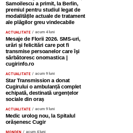
Samoilescu a primit, la Berlin,
premiul pentru studiul legat de
modalitățile actuale de tratament
ale plăgilor greu vindecabile
acum 4 luni
ACTUALITATE
Mesaje de Florii 2026. SMS-uri,
urări și felicitări care pot fi
transmise persoanelor care îşi
sărbătoresc onomastica |
cugirinfo.ro
acum 9 luni
ACTUALITATE
Star Transmission a donat
Cugirului o ambulanță complet
echipată, destinată urgențelor
sociale din oraș
acum 9 luni
ACTUALITATE
Medic urolog nou, la Spitalul
orășenesc Cugir
acum 4 luni
MONDEN