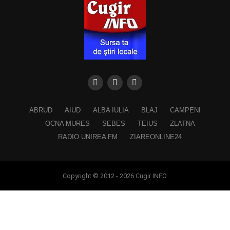
ABRUD
AIUD
ALBA IULIA
BLAJ
CAMPENI
OCNA MURES
SEBES
TEIUS
ZLATNA
RADIO UNIREA FM
ZIAREONLINE24
Copyright © 2012 - 2026 Cugir INFO