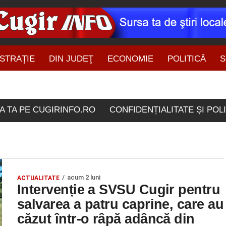
STRAŢIE
DIN JUDEŢ
ECONOMIE
POLITICĂ
S
ŞTIRI DIN ZONĂ
lele etichetate "zos sub 
A TA PE CUGIRINFO.RO
CONFIDENȚIALITATE ȘI POL
acum 2 luni
ACTUALITATE
Intervenție a SVSU Cugir pentru
salvarea a patru caprine, care au
căzut într-o râpă adâncă din