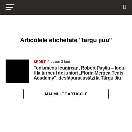
Articolele etichetate "targu jiuu"
acum 2 luni
SPORT
Tenismenul cugirean, Robert Paștiu – locul
II la turneul de juniori „Florin Mergea Tenis
Academy”, desfășurat astăzi la Târgu Jiu
MAI MULTE ARTICOLE