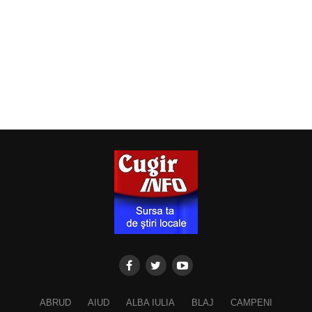
ABRUD
AIUD
ALBA IULIA
BLAJ
CAMPENI