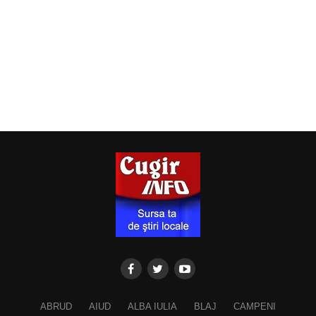
ABRUD
AIUD
ALBA IULIA
BLAJ
CAMPENI