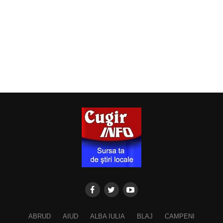
ABRUD
AIUD
ALBA IULIA
BLAJ
CAMPENI