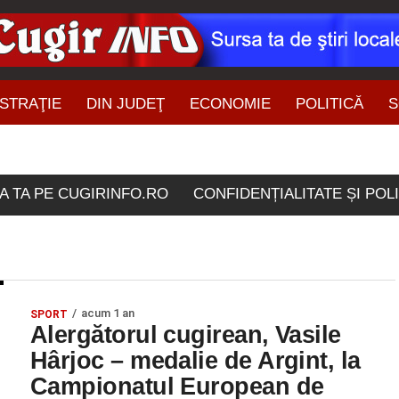
STRAŢIE
DIN JUDEŢ
ECONOMIE
POLITICĂ
S
ŞTIRI DIN ZONĂ
rticolele etichetate "sicili
A TA PE CUGIRINFO.RO
CONFIDENȚIALITATE ȘI POL
acum 1 an
SPORT
Alergătorul cugirean, Vasile
Hârjoc – medalie de Argint, la
Campionatul European de