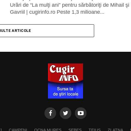
Urări de “La mulţi ani” pentru sărbătoriţi de Mihail şi
Gavriil | cugirinfo.ro Peste 1,3 milioane...
MULTE ARTICOLE
J
CAMPENI
OCNA MURES
SEBES
TEIUS
ZLATNA