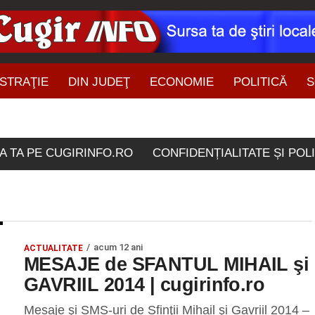
STRAŢIE
DIN JUDEŢ
ECONOMIE
POLITICĂ
S
ŞTIRI DIN ZONĂ
olele etichetate "Sfantul G
A TA PE CUGIRINFO.RO
CONFIDENȚIALITATE ȘI POL
acum 12 ani
ACTUALITATE
MESAJE de SFANTUL MIHAIL şi
GAVRIIL 2014 | cugirinfo.ro
Mesaje şi SMS-uri de Sfinţii Mihail şi Gavriil 2014 –