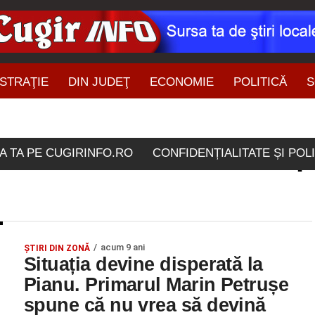
STRAŢIE
DIN JUDEŢ
ECONOMIE
POLITICĂ
S
ŞTIRI DIN ZONĂ
rticolele etichetate "serp
A TA PE CUGIRINFO.RO
CONFIDENȚIALITATE ȘI POL
acum 9 ani
ŞTIRI DIN ZONĂ
Situația devine disperată la
Pianu. Primarul Marin Petrușe
spune că nu vrea să devină