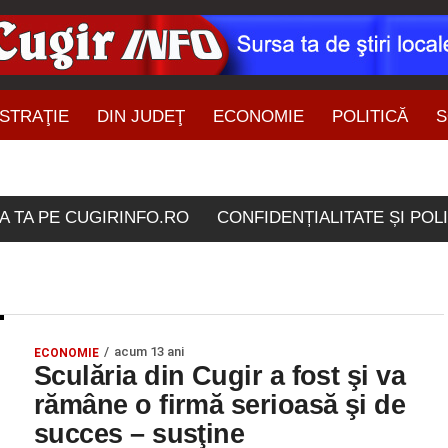
STRAŢIE
DIN JUDEŢ
ECONOMIE
POLITICĂ
S
ŞTIRI DIN ZONĂ
icolele etichetate "serio
A TA PE CUGIRINFO.RO
CONFIDENȚIALITATE ȘI POL
acum 13 ani
ECONOMIE
Sculăria din Cugir a fost şi va
rămâne o firmă serioasă şi de
succes – susţine