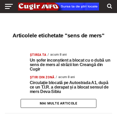
Articolele etichetate "sens de mers"
acum 8 ani
ȘTIREA TA
Un șofer inconștient a blocat cu o dubă un
sens de mers al străzii Ion Creangă din
Cugir
acum 8 ani
ŞTIRI DIN ZONĂ
Circulație blocată pe Autostrada A1, după
ce un T.I.R. a derapat și a blocat sensul de
mers Deva-Sibiu
MAI MULTE ARTICOLE