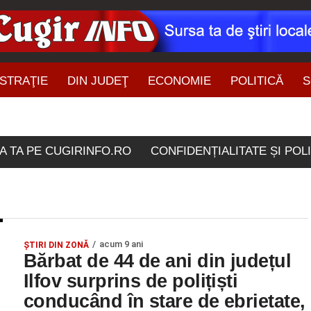
STRAŢIE
DIN JUDEŢ
ECONOMIE
POLITICĂ
S
ŞTIRI DIN ZONĂ
ele etichetate "semnale a
A TA PE CUGIRINFO.RO
CONFIDENȚIALITATE ȘI POL
acum 9 ani
ŞTIRI DIN ZONĂ
Bărbat de 44 de ani din județul
Ilfov surprins de polițiști
conducând în stare de ebrietate,