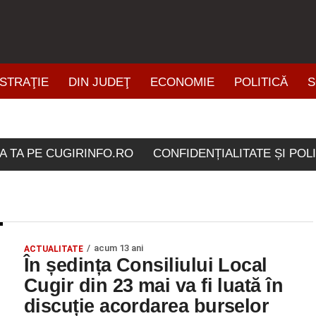
STRAŢIE
DIN JUDEŢ
ECONOMIE
POLITICĂ
S
ŞTIRI DIN ZONĂ
etichetate "semestrul II 
A TA PE CUGIRINFO.RO
CONFIDENȚIALITATE ȘI POL
acum 13 ani
ACTUALITATE
În ședința Consiliului Local
Cugir din 23 mai va fi luată în
discuție acordarea burselor