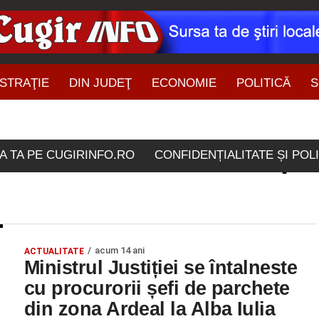
STRAŢIE
DIN JUDEŢ
ECONOMIE
POLITICĂ
S
ŞTIRI DIN ZONĂ
ele etichetate "sefi de p
A TA PE CUGIRINFO.RO
CONFIDENȚIALITATE ȘI POL
acum 14 ani
ACTUALITATE
Ministrul Justiției se întalneste
cu procurorii șefi de parchete
din zona Ardeal la Alba Iulia